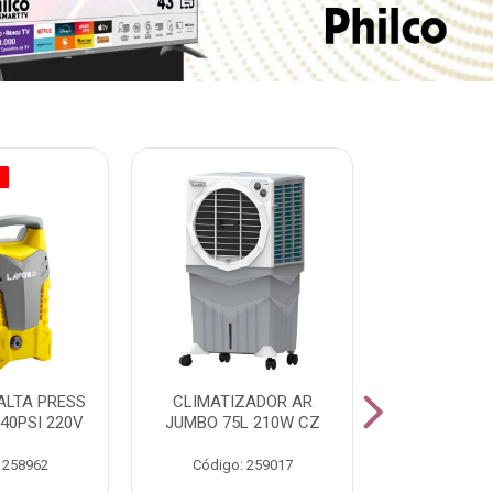
O
% PROMOÇÃO
ALTA PRESS
CLIMATIZADOR AR
AR CONDI
40PSI 220V
JUMBO 75L 210W CZ
SPLIT H
INVERTER
 258962
Código: 259017
Código: