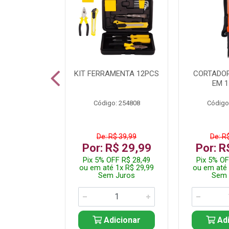
 INOX WALK
KIT FERRAMENTA 12PCS
CORTADOR
ED511413
EM 1
: 250455
Código: 254808
Código
$ 24,99
De: R$ 39,99
De: R
R$ 14,99
Por: R$ 29,99
Por: R
FF R$ 14,24
Pix 5% OFF R$ 28,49
Pix 5% OF
 1x R$ 14,99
ou em até 1x R$ 29,99
ou em até 
 Juros
Sem Juros
Sem 
icionar
Adicionar
Adi