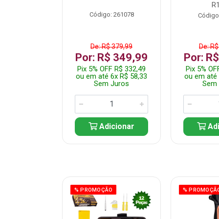
R
: 261082
Código: 261078
Código
$ 359,99
De: R$ 379,99
De: R$
$ 299,99
Por: R$ 349,99
Por: R
F R$ 284,99
Pix 5% OFF R$ 332,49
Pix 5% OF
 5x R$ 60,00
ou em até 6x R$ 58,33
ou em até 
 Juros
Sem Juros
Sem 
icionar
Adicionar
Adi
ÃO
% PROMOÇÃO
% PROMOÇÃ