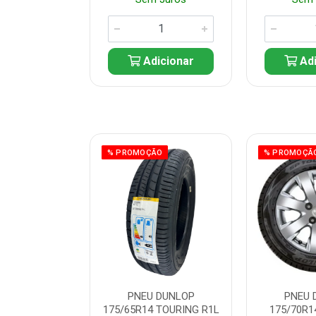
icionar
Adicionar
Adi
ÃO
% PROMOÇÃO
% PROMOÇÃ
 DUNLOP
PNEU DUNLOP
PNEU 
 TOURING R1L
175/65R14 TOURING R1L
175/70R1