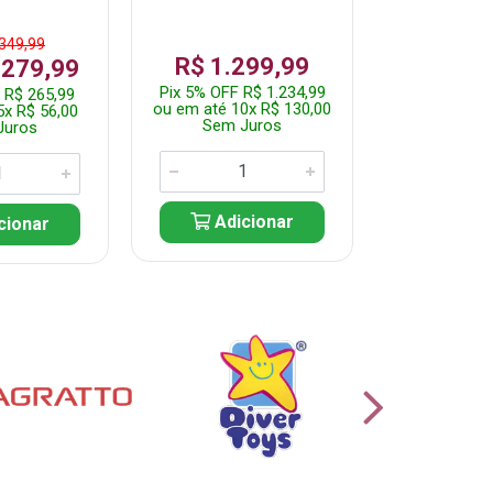
 349,99
De: R$ 1
R$ 1.299,99
 279,99
Por: R$ 
Pix 5% OFF R$ 1.234,99
 R$ 265,99
Pix 5% OFF 
ou em até 10x R$ 130,00
5x R$ 56,00
ou em até 10
Sem Juros
Juros
Sem J
Adicionar
cionar
Adic