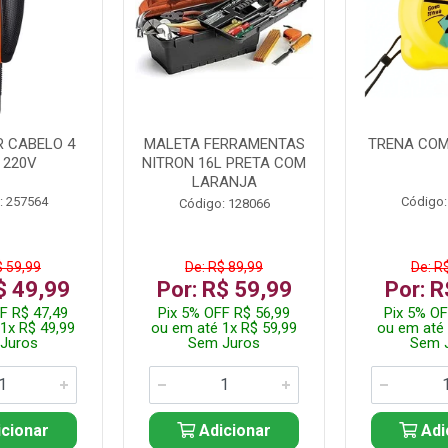
 CABELO 4
MALETA FERRAMENTAS
TRENA COM
 220V
NITRON 16L PRETA COM
LARANJA
: 257564
Código:
Código: 128066
$ 59,99
De: R$ 89,99
De: R
$ 49,99
Por: R$ 59,99
Por: R
F R$ 47,49
Pix 5% OFF R$ 56,99
Pix 5% OF
1x R$ 49,99
ou em até 1x R$ 59,99
ou em até 
Juros
Sem Juros
Sem 
cionar
Adicionar
Adi