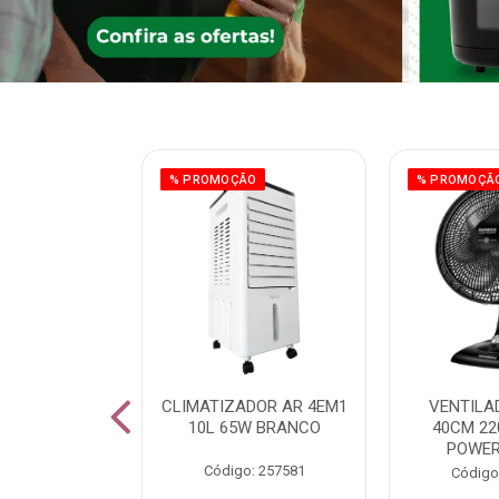
ÃO
% PROMOÇÃO
% PROMOÇÃ
 43 FULL HD
CLIMATIZADOR AR 4EM1
VENTILA
LBY P43CRA
10L 65W BRANCO
40CM 22
POWER
: 256519
Código: 257581
Código