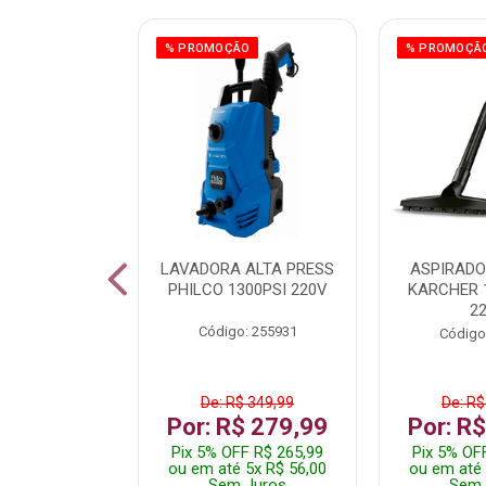
% PROMOÇÃO
% PROMOÇÃ
TURA ELETR
LAVADORA ALTA PRESS
ASPIRADO
00W BLIST
PHILCO 1300PSI 220V
KARCHER 
2
: 225294
Código: 255931
Código
De: R$ 349,99
De: R$
229,99
Por: R$ 279,99
Por: R
F R$ 218,49
Pix 5% OFF R$ 265,99
Pix 5% OF
 4x R$ 57,50
ou em até 5x R$ 56,00
ou em até 
 Juros
Sem Juros
Sem 