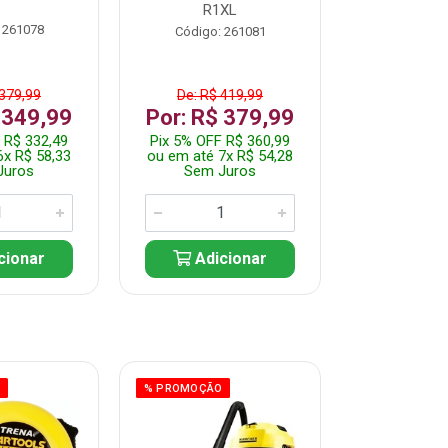
R1XL
 261078
Código:
Código: 261081
 379,99
De: R$ 419,99
De: R$ 
 349,99
Por: R$ 379,99
Por: R$
 R$ 332,49
Pix 5% OFF R$ 360,99
Pix 5% OFF
6x R$ 58,33
ou em até 7x R$ 54,28
ou em até 5
Juros
Sem Juros
Sem J
cionar
Adicionar
Adic
O
% PROMOÇÃO
% PROMOÇÃO