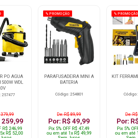
O
% PROMOÇÃO
% PROMOÇÃ
R PO AGUA
PARAFUSADEIRA MINI A
KIT FERRAM
1500W WDL
BATERIA
20V
Código: 254801
Código:
: 257477
 379,99
De: R$ 89,99
De: R$
$ 259,99
Por: R$ 49,99
Por: R
F R$ 246,99
Pix 5% OFF R$ 47,49
Pix 5% OF
5x R$ 52,00
ou em até 1x R$ 49,99
ou em até 
Juros
Sem Juros
Sem 