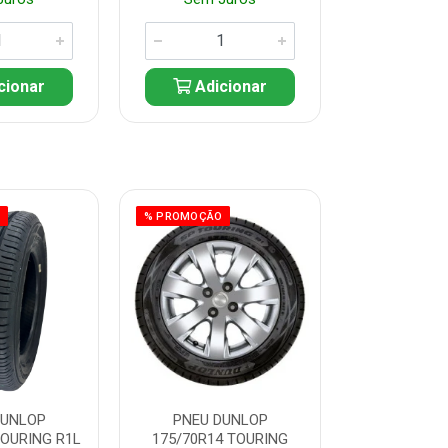
cionar
Adicionar
Adic
O
% PROMOÇÃO
% PROMOÇÃO
DUNLOP
PNEU DUNLOP
PNEU D
TOURING R1L
175/70R14 TOURING
175/70R13 T