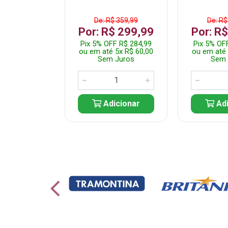
 1.599,99
De: R$ 359,99
De: R$
 1.349,99
Por: R$ 299,99
Por: R
 R$ 1.282,49
Pix 5% OFF R$ 284,99
Pix 5% OF
10x R$ 135,00
ou em até 5x R$ 60,00
ou em até 
 Juros
Sem Juros
Sem 
icionar
Adicionar
Adi