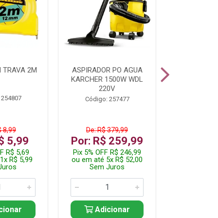
 TRAVA 2M
ASPIRADOR PO AGUA
KIT FERRAM
KARCHER 1500W WDL
220V
 254807
Código:
Código: 257477
$ 8,99
De: R$ 379,99
De: R$
$ 5,99
Por: R$ 259,99
Por: R$
F R$ 5,69
Pix 5% OFF R$ 246,99
Pix 5% OFF
1x R$ 5,99
ou em até 5x R$ 52,00
ou em até 1
Juros
Sem Juros
Sem J
cionar
Adicionar
Adic