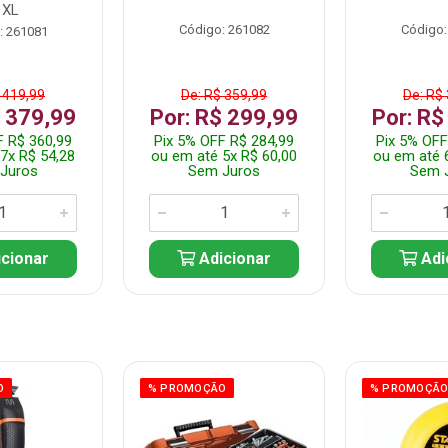
1XL
Código: 261082
Código:
: 261081
 419,99
De: R$ 359,99
De: R$
$ 379,99
Por: R$ 299,99
Por: R$
F R$ 360,99
Pix 5% OFF R$ 284,99
Pix 5% OFF
7x R$ 54,28
ou em até 5x R$ 60,00
ou em até 
Juros
Sem Juros
Sem 
cionar
Adicionar
Adi
O
% PROMOÇÃO
% PROMOÇÃ