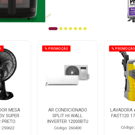
O
% PROMOÇÃO
% PROMOÇÃ
DOR MESA
AR CONDICIONADO
LAVADORA 
0V SUPER
SPLIT HI WALL
FAST120 17
 PRETO
INVERTER 12000BTU
Código:
: 250622
Código: 260400