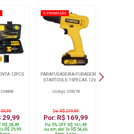
O
% PROMOÇÃO
% PROMOÇÃO
ENTA 12PCS
PARAFUSADEIRA/FURADEIRA
LAMPADA 
STARTOOLS 15PECAS 12V
60/9W 
 254808
Código: 259278
Código:
 39,99
De: R$ 249,99
De: R$
$ 29,99
Por: R$ 169,99
Por: R
F R$ 28,49
Pix 5% OFF R$ 161,49
Pix 5% OF
1x R$ 29,99
ou em até 3x R$ 56,66
ou em até 
Juros
Sem Juros
Sem J