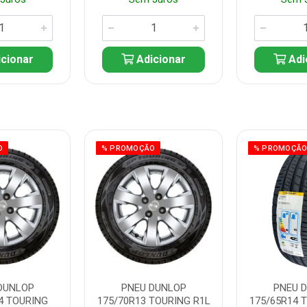
cionar
Adicionar
Adi
O
% PROMOÇÃO
% PROMOÇÃ
DUNLOP
PNEU DUNLOP
PNEU 
4 TOURING
175/70R13 TOURING R1L
175/65R14 