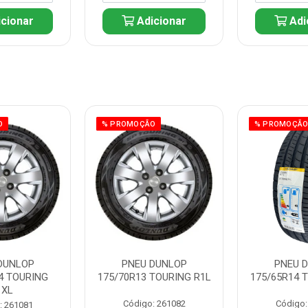
cionar
Adicionar
Adi
O
% PROMOÇÃO
% PROMOÇÃ
DUNLOP
PNEU DUNLOP
PNEU 
4 TOURING
175/70R13 TOURING R1L
175/65R14 
1XL
Código: 261082
Código:
: 261081