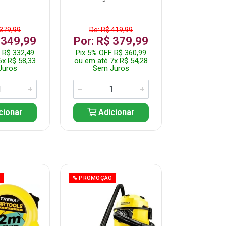
 379,99
De: R$ 419,99
De: R$ 
 349,99
Por: R$ 379,99
Por: R$
 R$ 332,49
Pix 5% OFF R$ 360,99
Pix 5% OFF
6x R$ 58,33
ou em até 7x R$ 54,28
ou em até 5
Juros
Sem Juros
Sem J
cionar
Adicionar
Adic
O
% PROMOÇÃO
% PROMOÇÃO