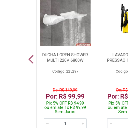
TURA ELETR
DUCHA LOREN SHOWER
LAVADO
00W BLIST
MULTI 220V 6800W
PRESSAO 
: 225294
Código: 225297
Código
De: R$ 149,99
De: R$
229,99
Por: R$ 99,99
Por: R
F R$ 218,49
Pix 5% OFF R$ 94,99
Pix 5% OF
 4x R$ 57,50
ou em até 1x R$ 99,99
ou em até 
 Juros
Sem Juros
Sem 