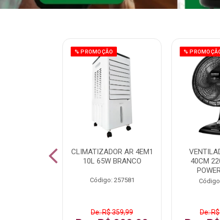
ÃO
% PROMOÇÃO
% PROMOÇÃ
 43 FULL HD
CLIMATIZADOR AR 4EM1
VENTILA
LBY P43CRA
10L 65W BRANCO
40CM 22
POWER
: 256519
Código: 257581
Código
 1.599,99
De: R$ 359,99
De: R$