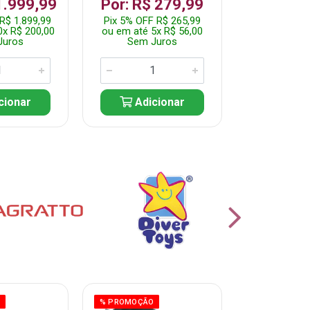
1.999,99
Por: R$ 279,99
Por: R$
R$ 1.899,99
Pix 5% OFF R$ 265,99
Pix 5% OFF
0x R$ 200,00
ou em até 5x R$ 56,00
ou em até 10
Juros
Sem Juros
Sem J
cionar
Adicionar
Adic
O
% PROMOÇÃO
% PROMOÇÃO