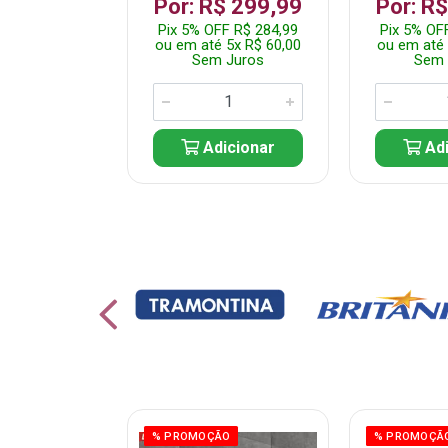
 1.349,99
Por: R$ 299,99
Por: R
 R$ 1.282,49
Pix 5% OFF R$ 284,99
Pix 5% OF
10x R$ 135,00
ou em até 5x R$ 60,00
ou em até 
 Juros
Sem Juros
Sem 
icionar
Adicionar
Adi
% PROMOÇÃO
% PROMOÇÃ