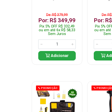
$ 359,99
De: R$ 379,99
De: R$
$ 299,99
Por: R$ 349,99
Por: R
F R$ 284,99
Pix 5% OFF R$ 332,49
Pix 5% OF
 5x R$ 60,00
ou em até 6x R$ 58,33
ou em até 
 Juros
Sem Juros
Sem 
icionar
Adicionar
Adi
ÃO
% PROMOÇÃO
% PROMOÇÃ