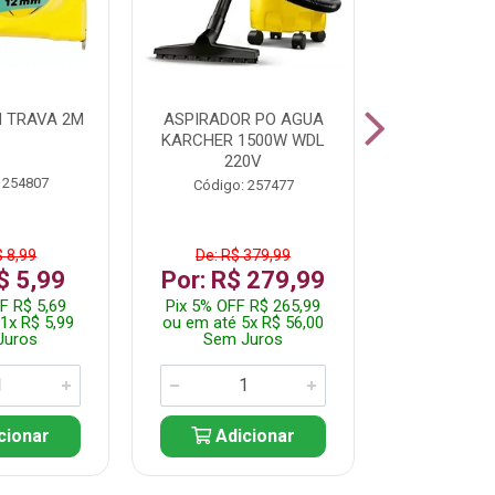
 TRAVA 2M
ASPIRADOR PO AGUA
KIT FERRAM
KARCHER 1500W WDL
220V
 254807
Código:
Código: 257477
$ 8,99
De: R$ 379,99
De: R$
$ 5,99
Por: R$ 279,99
Por: R$
F R$ 5,69
Pix 5% OFF R$ 265,99
Pix 5% OFF
1x R$ 5,99
ou em até 5x R$ 56,00
ou em até 1
Juros
Sem Juros
Sem J
cionar
Adicionar
Adic