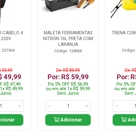
 CABELO 4
MALETA FERRAMENTAS
TRENA COM
 220V
NITRON 16L PRETA COM
LARANJA
: 257564
Código:
Código: 128066
$ 59,99
De: R$ 89,99
De: R
$ 49,99
Por: R$ 59,99
Por: R
F R$ 47,49
Pix 5% OFF R$ 56,99
Pix 5% OF
1x R$ 49,99
ou em até 1x R$ 59,99
ou em até 
Juros
Sem Juros
Sem 
cionar
Adicionar
Adi