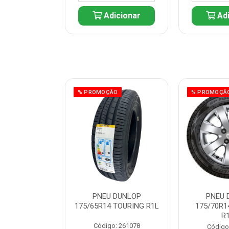
icionar
Adicionar
Adi
ÃO
% PROMOÇÃO
% PROMOÇÃ
 DUNLOP
PNEU DUNLOP
PNEU 
 TOURING R1L
175/65R14 TOURING R1L
175/70R1
R
: 261082
Código: 261078
Código