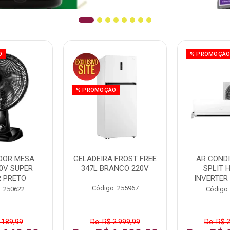
O
% PROMOÇÃ
% PROMOÇÃO
DOR MESA
GELADEIRA FROST FREE
AR COND
0V SUPER
347L BRANCO 220V
SPLIT 
 PRETO
INVERTER
Código: 255967
: 250622
Código:
 189,99
De: R$ 2.999,99
De: R$ 