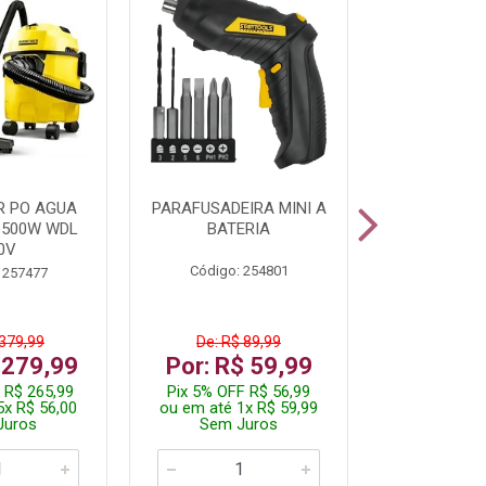
R PO AGUA
PARAFUSADEIRA MINI A
KIT FERRAM
1500W WDL
BATERIA
0V
Código: 254801
Código:
 257477
 379,99
De: R$ 89,99
De: R$
 279,99
Por: R$ 59,99
Por: R$
 R$ 265,99
Pix 5% OFF R$ 56,99
Pix 5% OFF
5x R$ 56,00
ou em até 1x R$ 59,99
ou em até 1
Juros
Sem Juros
Sem J