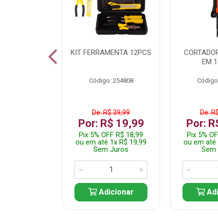
 INOX WALK
KIT FERRAMENTA 12PCS
CORTADOR
ED511413
EM 1
: 250455
Código: 254808
Código
$ 24,99
De: R$ 39,99
De: R
R$ 14,99
Por: R$ 19,99
Por: R
FF R$ 14,24
Pix 5% OFF R$ 18,99
Pix 5% OF
 1x R$ 14,99
ou em até 1x R$ 19,99
ou em até 
 Juros
Sem Juros
Sem 
icionar
Adicionar
Adi