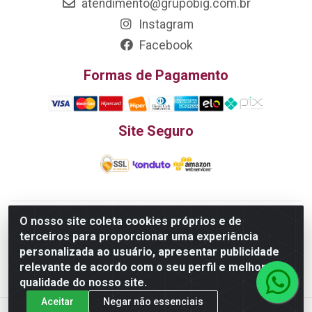
atendimento@grupobig.com.br
Instagram
Facebook
Formas de Pagamento
Site Seguro
O nosso site coleta cookies próprios e de
Edn Utilidades Domésticas Importação e Exportação LTDA - R.
terceiros para proporcionar uma experiência
Edmundo Pinto da Cunha, LT APM 06, N 133 - Res. Luiza
personalizada ao usuário, apresentar publicidade
Monteiro, Trindade - GO, 75385-000 - CNPJ
relevante de acordo com o seu perfil e melhorar a
20.758.851.0045/26
qualidade do nosso site.
Aceitar
Negar não essenciais