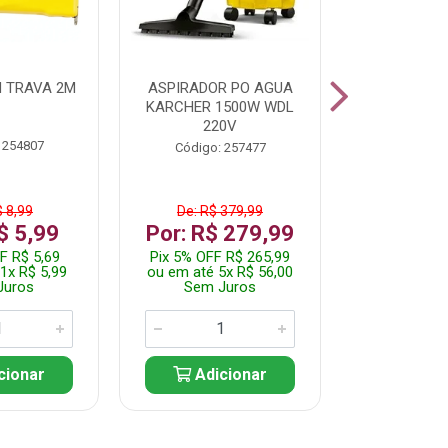
 TRAVA 2M
ASPIRADOR PO AGUA
KIT FERRAM
KARCHER 1500W WDL
220V
 254807
Código:
Código: 257477
$ 8,99
De: R$ 379,99
De: R$
$ 5,99
Por: R$ 279,99
Por: R$
F R$ 5,69
Pix 5% OFF R$ 265,99
Pix 5% OFF
1x R$ 5,99
ou em até 5x R$ 56,00
ou em até 1
Juros
Sem Juros
Sem J
cionar
Adicionar
Adic