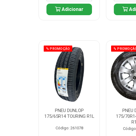
icionar
Adicionar
Adi
ÃO
% PROMOÇÃO
% PROMOÇÃ
REN SHOWER
PNEU DUNLOP
PNEU 
20V 6800W
175/65R14 TOURING R1L
175/70R1
R
: 225297
Código: 261078
Código