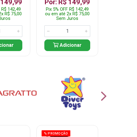
 149,99
Por: R$ 149,99
Por: R$
 R$ 142,49
Pix 5% OFF R$ 142,49
Pix 5% OFF
2x R$ 75,00
ou em até 2x R$ 75,00
ou em até 1
Juros
Sem Juros
Sem J
cionar
Adicionar
Adic
% PROMOÇÃO
% PROMOÇÃO