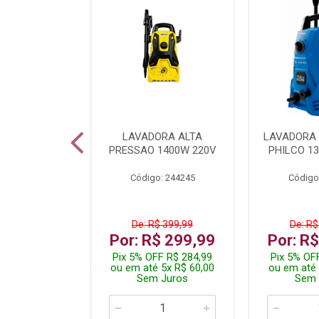
DICIONADO
LAVADORA ALTA
LAVADORA 
 HI WALL
PRESSAO 1400W 220V
PHILCO 13
R 12000BTU
Código: 244245
Código
: 260400
De: R$ 399,99
De: R$
.199,99
Por: R$ 299,99
Por: R
 R$ 2.089,99
Pix 5% OFF R$ 284,99
Pix 5% OF
10x R$ 220,00
ou em até 5x R$ 60,00
ou em até 
 Juros
Sem Juros
Sem 