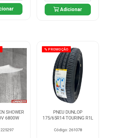
cionar
Adicionar
Adic
O
% PROMOÇÃO
% PROMOÇÃO
EN SHOWER
PNEU DUNLOP
PNEU D
0V 6800W
175/65R14 TOURING R1L
175/70R14
R1
 225297
Código: 261078
Código: