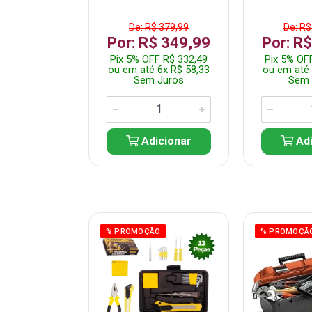
$ 149,99
De: R$ 379,99
De: R$
R$ 99,99
Por: R$ 349,99
Por: R
FF R$ 94,99
Pix 5% OFF R$ 332,49
Pix 5% OF
 1x R$ 99,99
ou em até 6x R$ 58,33
ou em até 
 Juros
Sem Juros
Sem 
icionar
Adicionar
Adi
ÃO
% PROMOÇÃO
% PROMOÇÃ