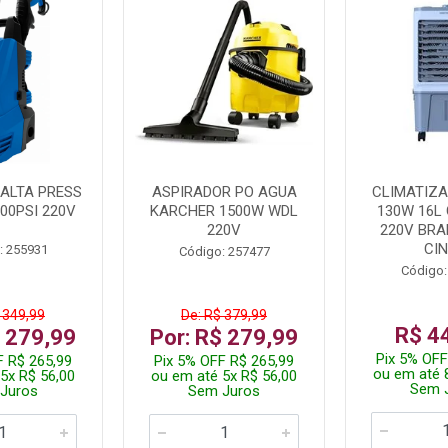
ALTA PRESS
ASPIRADOR PO AGUA
CLIMATIZA
00PSI 220V
KARCHER 1500W WDL
130W 16L 
220V
220V BR
CI
: 255931
Código: 257477
Código:
 349,99
De: R$ 379,99
R$ 4
$ 279,99
Por: R$ 279,99
Pix 5% OFF
F R$ 265,99
Pix 5% OFF R$ 265,99
ou em até 
5x R$ 56,00
ou em até 5x R$ 56,00
Sem 
Juros
Sem Juros