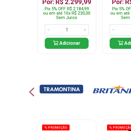
 1.349,99
Por: R$ 2.299,99
Por: R
 R$ 1.282,49
Pix 5% OFF R$ 2.184,99
Pix 5% OF
10x R$ 135,00
ou em até 10x R$ 230,00
ou em até 
 Juros
Sem Juros
Sem 
icionar
Adicionar
Adi
% PROMOÇÃO
% PROMOÇÃ