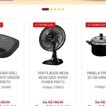
O
% PROMOÇÃO
% PROMOÇÃ
EIRA GRILL
VENTILADOR MESA
PANELA PRE
NTE SAN230
40CM 220V SUPER
20 CM VAN
 PRETO
POWER PRETO
Código:
: 255961
Código: 250622
$ 89,99
De: R$ 189,99
De: R$