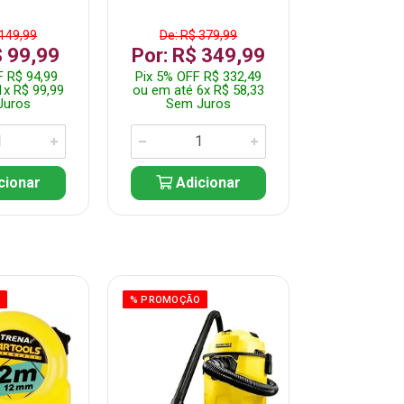
 149,99
De: R$ 379,99
De: R$ 
$ 99,99
Por: R$ 349,99
Por: R$
F R$ 94,99
Pix 5% OFF R$ 332,49
Pix 5% OFF
1x R$ 99,99
ou em até 6x R$ 58,33
ou em até 7
Juros
Sem Juros
Sem J
cionar
Adicionar
Adic
O
% PROMOÇÃO
% PROMOÇÃO