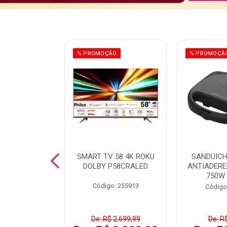
ÃO
% PROMOÇÃO
% PROMOÇÃ
 43 FULL HD
SMART TV 58 4K ROKU
SANDUICH
LBY P43CRA
DOLBY P58CRALED
ANTIADERE
750W
: 256519
Código: 255913
Código
 1.599,99
De: R$ 2.699,99
De: R