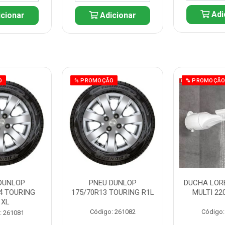
Adi
cionar
Adicionar
O
% PROMOÇÃO
% PROMOÇÃ
DUNLOP
PNEU DUNLOP
DUCHA LOR
4 TOURING
175/70R13 TOURING R1L
MULTI 22
1XL
Código: 261082
Código:
: 261081