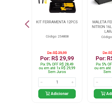
 INOX WALK
KIT FERRAMENTA 12PCS
MALETA F
ED511413
NITRON 16
LAR
: 250455
Código: 254808
Código
$ 24,99
De: R$ 39,99
De: R
R$ 14,99
Por: R$ 29,99
Por: R
FF R$ 14,24
Pix 5% OFF R$ 28,49
Pix 5% OF
 1x R$ 14,99
ou em até 1x R$ 29,99
ou em até 
 Juros
Sem Juros
Sem 
icionar
Adicionar
Adi