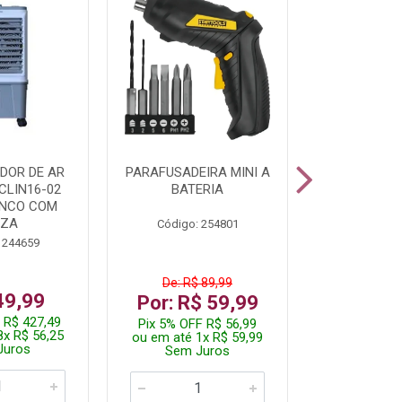
DOR DE AR
PARAFUSADEIRA MINI A
KIT FERRAM
CLIN16-02
BATERIA
ANCO COM
NZA
Código: 254801
Código:
 244659
De: R$ 89,99
De: R$
49,99
Por: R$ 59,99
Por: R$
 R$ 427,49
Pix 5% OFF R$ 56,99
Pix 5% OFF
8x R$ 56,25
ou em até 1x R$ 59,99
ou em até 1
Juros
Sem Juros
Sem J