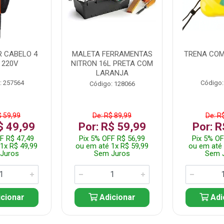
 CABELO 4
MALETA FERRAMENTAS
TRENA COM
 220V
NITRON 16L PRETA COM
LARANJA
: 257564
Código:
Código: 128066
$ 59,99
De: R$ 89,99
De: R
$ 49,99
Por: R$ 59,99
Por: R
F R$ 47,49
Pix 5% OFF R$ 56,99
Pix 5% OF
1x R$ 49,99
ou em até 1x R$ 59,99
ou em até 
Juros
Sem Juros
Sem 
cionar
Adicionar
Adi