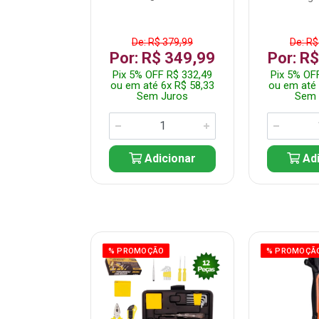
$ 359,99
De: R$ 379,99
De: R$
$ 299,99
Por: R$ 349,99
Por: R
F R$ 284,99
Pix 5% OFF R$ 332,49
Pix 5% OF
 5x R$ 60,00
ou em até 6x R$ 58,33
ou em até 
 Juros
Sem Juros
Sem 
icionar
Adicionar
Adi
ÃO
% PROMOÇÃO
% PROMOÇÃ