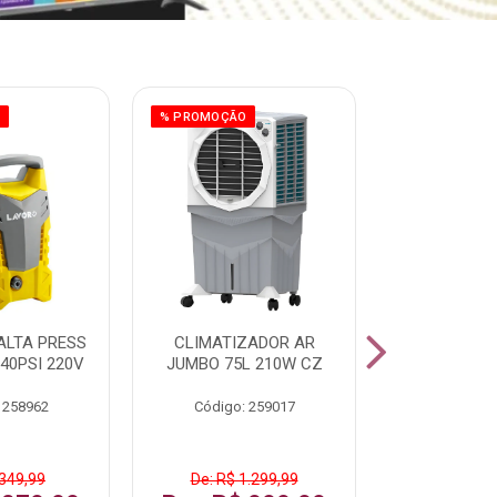
O
% PROMOÇÃO
% PROMOÇÃO
ALTA PRESS
CLIMATIZADOR AR
AR CONDI
40PSI 220V
JUMBO 75L 210W CZ
SPLIT H
INVERTER
 258962
Código: 259017
Código:
 349,99
De: R$ 1.299,99
De: R$ 1