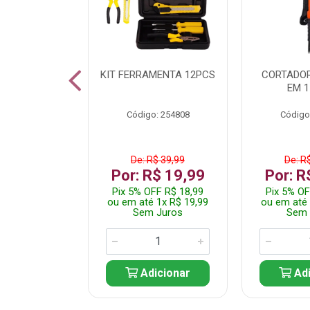
 INOX WALK
KIT FERRAMENTA 12PCS
CORTADOR
ED511413
EM 1
: 250455
Código: 254808
Código
$ 24,99
De: R$ 39,99
De: R
R$ 14,99
Por: R$ 19,99
Por: R
FF R$ 14,24
Pix 5% OFF R$ 18,99
Pix 5% OF
 1x R$ 14,99
ou em até 1x R$ 19,99
ou em até 
 Juros
Sem Juros
Sem 
icionar
Adicionar
Adi