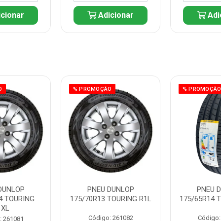
cionar
Adicionar
Adi
O
% PROMOÇÃO
% PROMOÇÃ
DUNLOP
PNEU DUNLOP
PNEU 
4 TOURING
175/70R13 TOURING R1L
175/65R14 
1XL
Código: 261082
Código:
: 261081