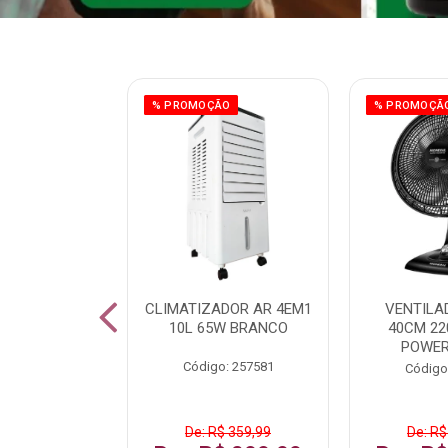
ÃO
% PROMOÇÃO
% PROMOÇÃ
 43 FULL HD
CLIMATIZADOR AR 4EM1
VENTILA
LBY P43CRA
10L 65W BRANCO
40CM 22
POWER
: 256519
Código: 257581
Código
 1.599,99
De: R$ 359,99
De: R$