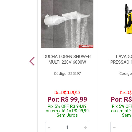
TURA ELETR
DUCHA LOREN SHOWER
LAVADO
00W BLIST
MULTI 220V 6800W
PRESSAO 
: 225294
Código: 225297
Código
De: R$ 149,99
De: R$
229,99
Por: R$ 99,99
Por: R
F R$ 218,49
Pix 5% OFF R$ 94,99
Pix 5% OF
 4x R$ 57,50
ou em até 1x R$ 99,99
ou em até 
 Juros
Sem Juros
Sem 