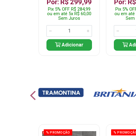
 1.349,99
Por: R$ 299,99
Por: R
 R$ 1.282,49
Pix 5% OFF R$ 284,99
Pix 5% OF
10x R$ 135,00
ou em até 5x R$ 60,00
ou em até 
 Juros
Sem Juros
Sem 
icionar
Adicionar
Adi
% PROMOÇÃO
% PROMOÇÃ