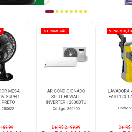
O
% PROMOÇÃO
% PROMOÇÃ
DOR MESA
AR CONDICIONADO
LAVADORA 
0V SUPER
SPLIT HI WALL
FAST120 17
 PRETO
INVERTER 12000BTU
Código:
: 250622
Código: 260400
 189,99
De: R$ 2.199,99
De: R$