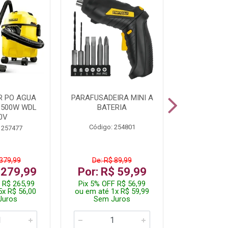
R PO AGUA
PARAFUSADEIRA MINI A
KIT FERRAM
1500W WDL
BATERIA
0V
Código: 254801
Código:
 257477
 379,99
De: R$ 89,99
De: R$
 279,99
Por: R$ 59,99
Por: R$
 R$ 265,99
Pix 5% OFF R$ 56,99
Pix 5% OFF
5x R$ 56,00
ou em até 1x R$ 59,99
ou em até 1
Juros
Sem Juros
Sem J