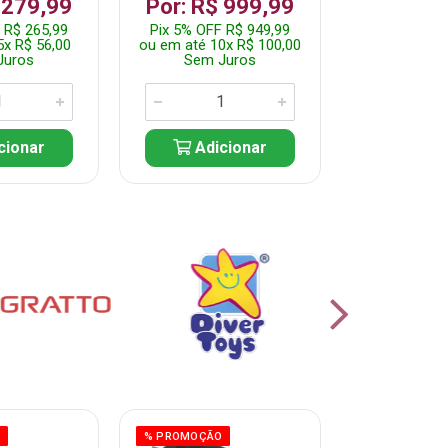
 279,99
Por: R$ 999,99
Por: R$ 
 R$ 265,99
Pix 5% OFF R$ 949,99
Pix 5% OFF 
5x R$ 56,00
ou em até 10x R$ 100,00
ou em até 10
Juros
Sem Juros
Sem J
cionar
Adicionar
Adic
O
% PROMOÇÃO
% PROMOÇÃO