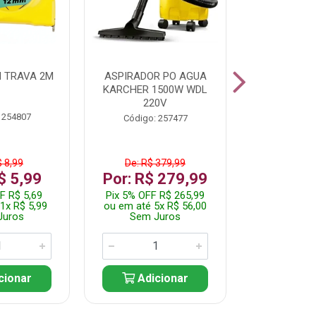
 TRAVA 2M
ASPIRADOR PO AGUA
KIT FERRAM
KARCHER 1500W WDL
220V
 254807
Código:
Código: 257477
$ 8,99
De: R$ 379,99
De: R$
$ 5,99
Por: R$ 279,99
Por: R$
F R$ 5,69
Pix 5% OFF R$ 265,99
Pix 5% OFF
1x R$ 5,99
ou em até 5x R$ 56,00
ou em até 1
Juros
Sem Juros
Sem J
cionar
Adicionar
Adic