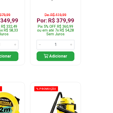
 379,99
De: R$ 419,99
De: R$ 
 349,99
Por: R$ 379,99
Por: R$
 R$ 332,49
Pix 5% OFF R$ 360,99
Pix 5% OFF
6x R$ 58,33
ou em até 7x R$ 54,28
ou em até 5
Juros
Sem Juros
Sem J
cionar
Adicionar
Adic
O
% PROMOÇÃO
% PROMOÇÃO