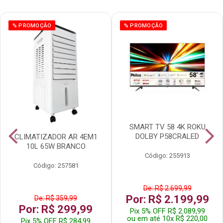
% PROMOÇÃO
% PROMOÇÃO
SMART TV 58 4K ROKU
DOLBY P58CRALED
CLIMATIZADOR AR 4EM1
10L 65W BRANCO
Código: 255913
Código: 257581
De: R$ 2.699,99
Por: R$ 2.199,99
De: R$ 359,99
Por: R$ 299,99
Pix 5% OFF R$ 2.089,99
ou em até 10x R$ 220,00
Pix 5% OFF R$ 284,99