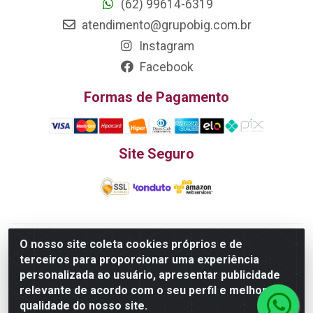
(62) 99614-6319
atendimento@grupobig.com.br
Instagram
Facebook
Formas de Pagamento
Site Seguro
O nosso site coleta cookies próprios e de
Edn Utilidades Domésticas Importação e Exportação LTDA - R.
terceiros para proporcionar uma experiência
Edmundo Pinto da Cunha, LT APM 06, N 133 - Res. Luiza
personalizada ao usuário, apresentar publicidade
Monteiro, Trindade - GO, 75385-000 - CNPJ
relevante de acordo com o seu perfil e melhorar a
20.758.851.0045/26
qualidade do nosso site.