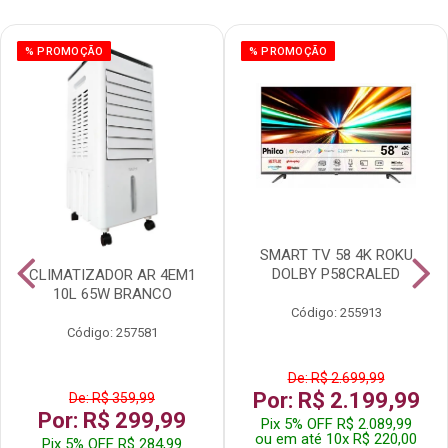
% PROMOÇÃO
% PROMOÇÃO
SMART TV 58 4K ROKU
DOLBY P58CRALED
CLIMATIZADOR AR 4EM1
10L 65W BRANCO
Código: 255913
Código: 257581
De: R$ 2.699,99
Por: R$ 2.199,99
De: R$ 359,99
Por: R$ 299,99
Pix 5% OFF R$ 2.089,99
ou em até 10x R$ 220,00
Pix 5% OFF R$ 284,99