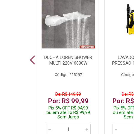
A LED TKL
DUCHA LOREN SHOWER
LAVADO
W 6500K
MULTI 220V 6800W
PRESSAO 
: 236917
Código: 225297
Código
R$ 4,99
De: R$ 149,99
De: R$
R$ 3,99
Por: R$ 99,99
Por: R
FF R$ 3,79
Pix 5% OFF R$ 94,99
Pix 5% OF
 1x R$ 3,99
ou em até 1x R$ 99,99
ou em até 
 Juros
Sem Juros
Sem 