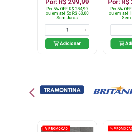
 1.349,99
Por: R$ 299,99
Por: R$
 R$ 1.282,49
Pix 5% OFF R$ 284,99
Pix 5% OFF
10x R$ 135,00
ou em até 5x R$ 60,00
ou em até 1
 Juros
Sem Juros
Sem 
icionar
Adicionar
Adi
ÃO
% PROMOÇÃO
% PROMOÇÃ