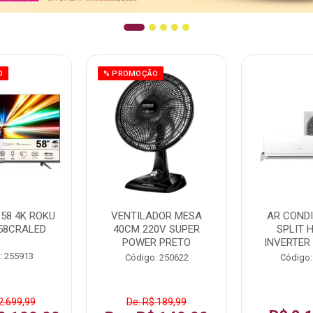
O
% PROMOÇÃO
58 4K ROKU
VENTILADOR MESA
AR COND
58CRALED
40CM 220V SUPER
SPLIT 
POWER PRETO
INVERTER
: 255913
Código: 250622
Código:
2.699,99
De: R$ 189,99