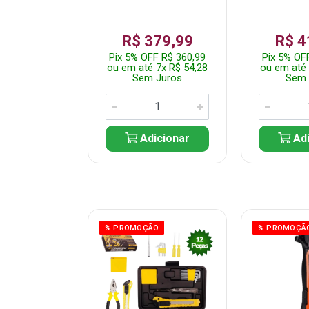
359,99
R$ 379,99
R$ 4
F R$ 341,99
Pix 5% OFF R$ 360,99
Pix 5% OF
 7x R$ 51,43
ou em até 7x R$ 54,28
ou em até 
 Juros
Sem Juros
Sem 
icionar
Adicionar
Adi
ÃO
% PROMOÇÃO
% PROMOÇÃ