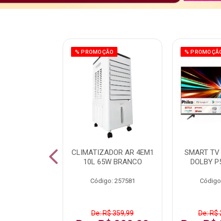
ÃO
% PROMOÇÃO
% PROMOÇÃ
 43 FULL HD
CLIMATIZADOR AR 4EM1
SMART TV 
LBY P43CRA
10L 65W BRANCO
DOLBY P
: 256519
Código: 257581
Código
 1.599,99
De: R$ 359,99
De: R$ 