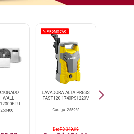
% PROMOÇÃO
ICIONADO
LAVADORA ALTA PRESS
CLIMATIZ
HI WALL
FAST120 1740PSI 220V
JUMBO 75L
 12000BTU
Código: 258962
Código:
 260400
De: R$ 349,99