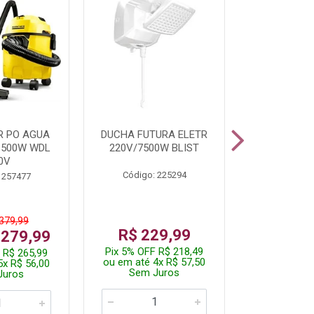
R PO AGUA
DUCHA FUTURA ELETR
PARAFUSADE
1500W WDL
220V/7500W BLIST
BATE
0V
Código: 225294
Código:
 257477
 379,99
De: R$
R$ 229,99
 279,99
Por: R$
Pix 5% OFF R$ 218,49
 R$ 265,99
Pix 5% OFF
ou em até 4x R$ 57,50
5x R$ 56,00
ou em até 1
Sem Juros
Juros
Sem J