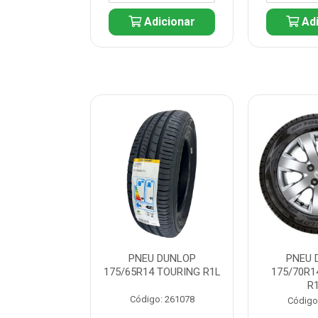
icionar
Adicionar
Adi
 DUNLOP
PNEU DUNLOP
PNEU 
 TOURING R1L
175/65R14 TOURING R1L
175/70R1
R
: 261082
Código: 261078
Código