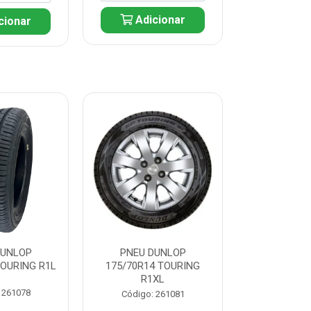
Adicionar
cionar
Adic
DUNLOP
PNEU DUNLOP
PNEU D
TOURING R1L
175/70R14 TOURING
175/70R13 T
R1XL
 261078
Código:
Código: 261081