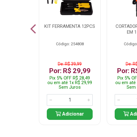
 INOX WALK
KIT FERRAMENTA 12PCS
CORTADOR
ED511413
EM 1
: 250455
Código: 254808
Código
$ 24,99
De: R$ 39,99
De: R
R$ 14,99
Por: R$ 29,99
Por: R
FF R$ 14,24
Pix 5% OFF R$ 28,49
Pix 5% OF
 1x R$ 14,99
ou em até 1x R$ 29,99
ou em até 
 Juros
Sem Juros
Sem 
icionar
Adicionar
Adi