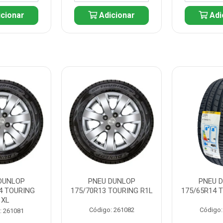
cionar
Adicionar
Adi
DUNLOP
PNEU DUNLOP
PNEU 
4 TOURING
175/70R13 TOURING R1L
175/65R14 
1XL
Código: 261082
Código:
: 261081