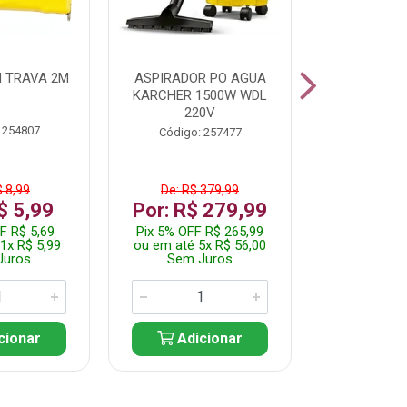
 TRAVA 2M
ASPIRADOR PO AGUA
KIT FERRAM
KARCHER 1500W WDL
220V
 254807
Código:
Código: 257477
$ 8,99
De: R$ 379,99
De: R$
$ 5,99
Por: R$ 279,99
Por: R$
F R$ 5,69
Pix 5% OFF R$ 265,99
Pix 5% OFF
1x R$ 5,99
ou em até 5x R$ 56,00
ou em até 1
Juros
Sem Juros
Sem J
cionar
Adicionar
Adic