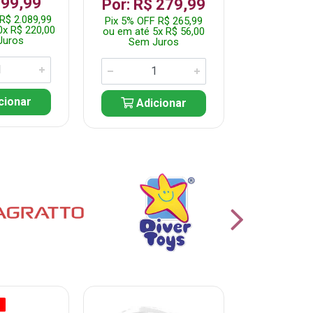
199,99
R$ 1.2
Por: R$ 279,99
R$ 2.089,99
Pix 5% OFF 
Pix 5% OFF R$ 265,99
0x R$ 220,00
ou em até 10
ou em até 5x R$ 56,00
Juros
Sem J
Sem Juros
cionar
Adic
Adicionar
O
% PROMOÇÃO