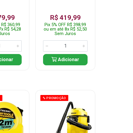
79,99
R$ 419,99
R$ 35
 R$ 360,99
Pix 5% OFF R$ 398,99
Pix 5% OFF
7x R$ 54,28
ou em até 8x R$ 52,50
ou em até 7
Juros
Sem Juros
Sem J
cionar
Adicionar
Adic
O
% PROMOÇÃO
% PROMOÇÃO