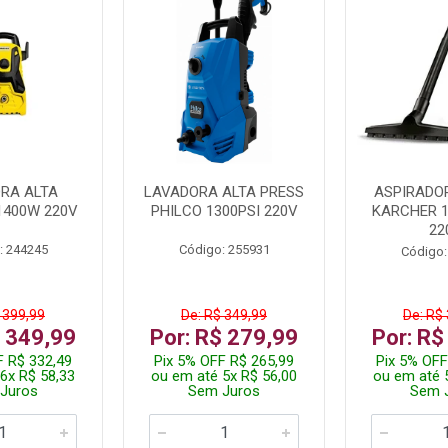
RA ALTA
LAVADORA ALTA PRESS
ASPIRADO
1400W 220V
PHILCO 1300PSI 220V
KARCHER 
22
: 244245
Código: 255931
Código:
 399,99
De: R$ 349,99
De: R$
$ 349,99
Por: R$ 279,99
Por: R$
F R$ 332,49
Pix 5% OFF R$ 265,99
Pix 5% OFF
6x R$ 58,33
ou em até 5x R$ 56,00
ou em até 
Juros
Sem Juros
Sem 