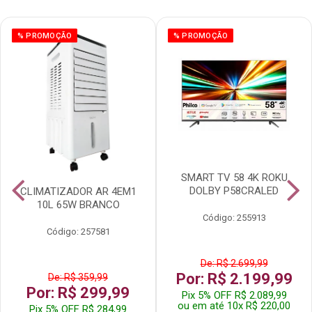
% PROMOÇÃO
% PROMOÇÃO
SMART TV 58 4K ROKU
DOLBY P58CRALED
CLIMATIZADOR AR 4EM1
10L 65W BRANCO
Código: 255913
Código: 257581
De: R$ 2.699,99
Por: R$ 2.199,99
De: R$ 359,99
Por: R$ 299,99
Pix 5% OFF R$ 2.089,99
ou em até 10x R$ 220,00
Pix 5% OFF R$ 284,99