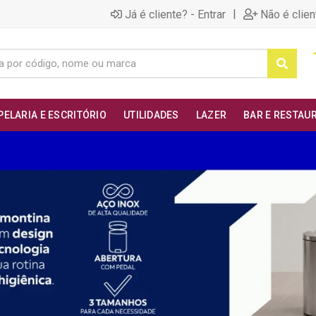
|
Já é cliente? - Entrar
Não é clien
PELARIA E ESCRITÓRIO
UTILIDADES
LAZER
BAR E RESTAU