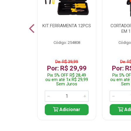
 INOX WALK
KIT FERRAMENTA 12PCS
CORTADOR
ED511413
EM 1
: 250455
Código: 254808
Código
$ 24,99
De: R$ 39,99
De: R
R$ 14,99
Por: R$ 29,99
Por: R
FF R$ 14,24
Pix 5% OFF R$ 28,49
Pix 5% OF
 1x R$ 14,99
ou em até 1x R$ 29,99
ou em até 
 Juros
Sem Juros
Sem 
icionar
Adicionar
Adi