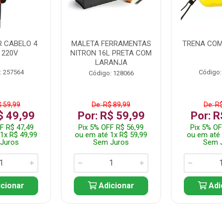
 CABELO 4
MALETA FERRAMENTAS
TRENA COM
 220V
NITRON 16L PRETA COM
LARANJA
: 257564
Código:
Código: 128066
$ 59,99
De: R$ 89,99
De: R
$ 49,99
Por: R$ 59,99
Por: R
F R$ 47,49
Pix 5% OFF R$ 56,99
Pix 5% OF
1x R$ 49,99
ou em até 1x R$ 59,99
ou em até 
Juros
Sem Juros
Sem 
cionar
Adicionar
Adi