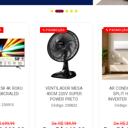
O
% PROMOÇÃO
% PROMOÇÃ
58 4K ROKU
VENTILADOR MESA
AR COND
58CRALED
40CM 220V SUPER
SPLIT 
POWER PRETO
INVERTER
: 255913
Código: 250622
Código:
2.699,99
De: R$ 189,99
De: R$ 