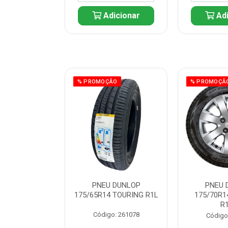
icionar
Adicionar
Adi
ÃO
% PROMOÇÃO
% PROMOÇÃ
 DUNLOP
PNEU DUNLOP
PNEU 
 TOURING R1L
175/65R14 TOURING R1L
175/70R1
R
: 261082
Código: 261078
Código