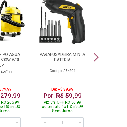
R PO AGUA
PARAFUSADEIRA MINI A
KIT FERRAM
1500W WDL
BATERIA
0V
Código: 254801
Código:
 257477
 379,99
De: R$ 89,99
De: R$
 279,99
Por: R$ 59,99
Por: R$
 R$ 265,99
Pix 5% OFF R$ 56,99
Pix 5% OFF
5x R$ 56,00
ou em até 1x R$ 59,99
ou em até 1
Juros
Sem Juros
Sem J