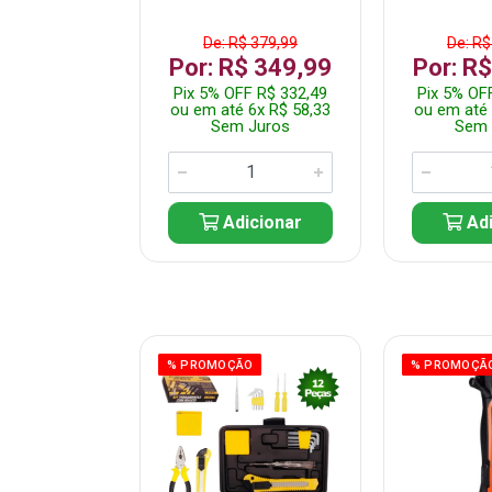
$ 359,99
De: R$ 379,99
De: R$
$ 299,99
Por: R$ 349,99
Por: R
F R$ 284,99
Pix 5% OFF R$ 332,49
Pix 5% OF
 5x R$ 60,00
ou em até 6x R$ 58,33
ou em até 
 Juros
Sem Juros
Sem 
icionar
Adicionar
Adi
ÃO
% PROMOÇÃO
% PROMOÇÃ