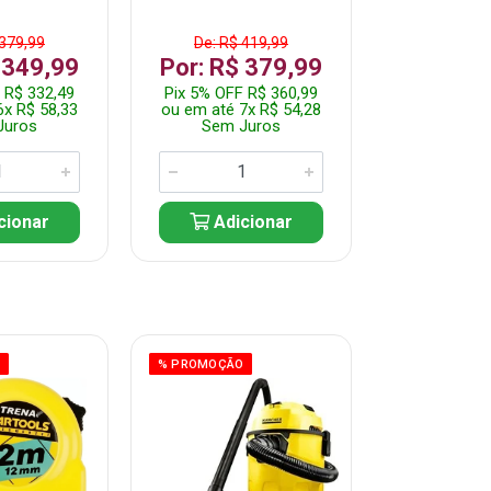
 379,99
De: R$ 419,99
De: R$ 
 349,99
Por: R$ 379,99
Por: R$
 R$ 332,49
Pix 5% OFF R$ 360,99
Pix 5% OFF
6x R$ 58,33
ou em até 7x R$ 54,28
ou em até 5
Juros
Sem Juros
Sem J
cionar
Adicionar
Adic
O
% PROMOÇÃO
% PROMOÇÃO