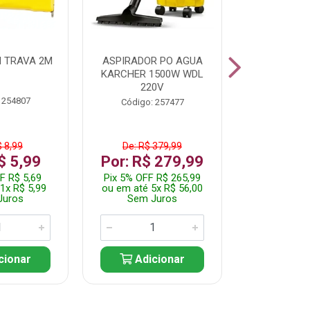
 TRAVA 2M
ASPIRADOR PO AGUA
KIT FERRAM
KARCHER 1500W WDL
220V
 254807
Código:
Código: 257477
$ 8,99
De: R$ 379,99
De: R$
$ 5,99
Por: R$ 279,99
Por: R$
F R$ 5,69
Pix 5% OFF R$ 265,99
Pix 5% OFF
1x R$ 5,99
ou em até 5x R$ 56,00
ou em até 1
Juros
Sem Juros
Sem J
cionar
Adicionar
Adic