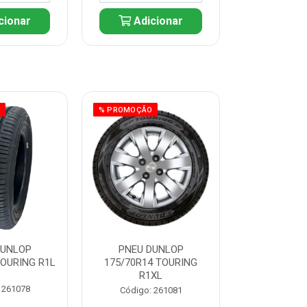
cionar
Adicionar
Adic
O
% PROMOÇÃO
% PROMOÇÃO
DUNLOP
PNEU DUNLOP
PNEU D
TOURING R1L
175/70R14 TOURING
175/70R13 T
R1XL
 261078
Código:
Código: 261081