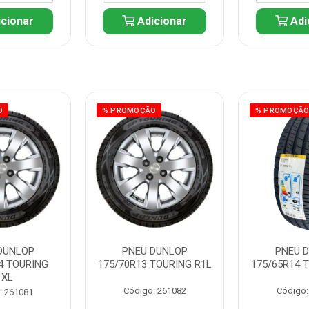
cionar
Adicionar
Adi
O
% PROMOÇÃO
% PROMOÇÃ
DUNLOP
PNEU DUNLOP
PNEU 
4 TOURING
175/70R13 TOURING R1L
175/65R14 
1XL
Código: 261082
Código:
: 261081