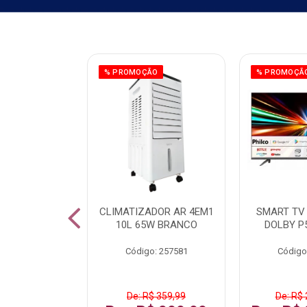
ÃO
% PROMOÇÃO
% PROMOÇÃ
 43 FULL HD
CLIMATIZADOR AR 4EM1
SMART TV 
LBY P43CRA
10L 65W BRANCO
DOLBY P
: 256519
Código: 257581
Código
 1.599,99
De: R$ 359,99
De: R$ 