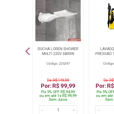
TURA ELETR
DUCHA LOREN SHOWER
LAVADO
00W BLIST
MULTI 220V 6800W
PRESSAO 
: 225294
Código: 225297
Código
$ 229,99
De: R$ 149,99
De: R$
$ 149,99
Por: R$ 99,99
Por: R
F R$ 142,49
Pix 5% OFF R$ 94,99
Pix 5% OF
 2x R$ 75,00
ou em até 1x R$ 99,99
ou em até 
 Juros
Sem Juros
Sem 