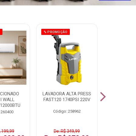
O
% PROMOÇÃO
ICIONADO
LAVADORA ALTA PRESS
CLIMATIZ
HI WALL
FAST120 1740PSI 220V
JUMBO 75L
 12000BTU
Código: 258962
Código:
 260400
2.199,99
De: R$ 349,99