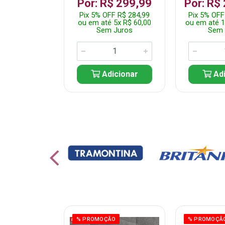
 1.349,99
Por: R$ 299,99
Por: R$
 R$ 1.282,49
Pix 5% OFF R$ 284,99
Pix 5% OFF
10x R$ 135,00
ou em até 5x R$ 60,00
ou em até 1
 Juros
Sem Juros
Sem 
icionar
Adicionar
Adi
ÃO
% PROMOÇÃO
% PROMOÇÃ