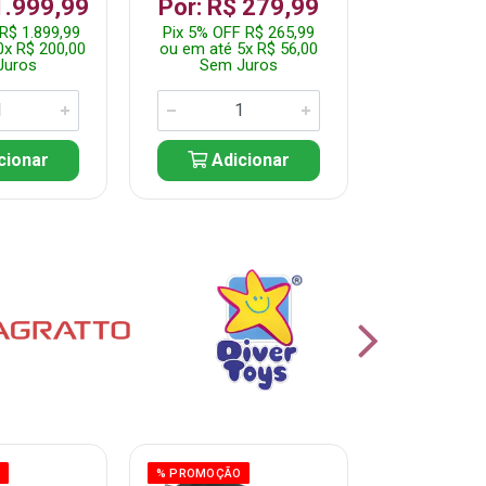
R$ 1.2
1.999,99
Por: R$ 279,99
Pix 5% OFF 
R$ 1.899,99
Pix 5% OFF R$ 265,99
ou em até 10
0x R$ 200,00
ou em até 5x R$ 56,00
Sem J
Juros
Sem Juros
Adic
cionar
Adicionar
O
% PROMOÇÃO
% PROMOÇÃO