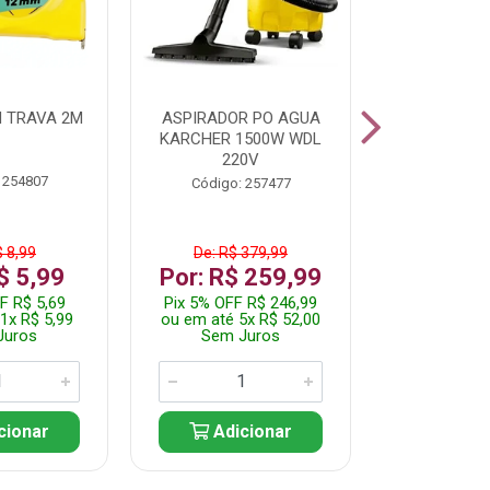
 TRAVA 2M
ASPIRADOR PO AGUA
KIT FERRAM
KARCHER 1500W WDL
220V
 254807
Código:
Código: 257477
$ 8,99
De: R$ 379,99
De: R$
$ 5,99
Por: R$ 259,99
Por: R$
F R$ 5,69
Pix 5% OFF R$ 246,99
Pix 5% OFF
1x R$ 5,99
ou em até 5x R$ 52,00
ou em até 1
Juros
Sem Juros
Sem J
cionar
Adicionar
Adic