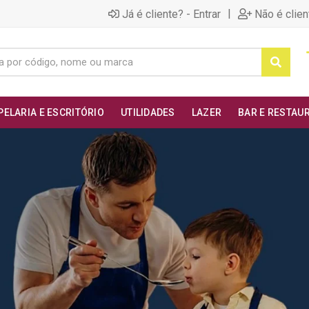
|
Já é cliente? - Entrar
Não é clien
PELARIA E ESCRITÓRIO
UTILIDADES
LAZER
BAR E RESTAU