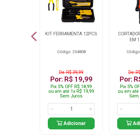
 INOX WALK
KIT FERRAMENTA 12PCS
CORTADOR
ED511413
EM 1
: 250455
Código: 254808
Código
$ 24,99
De: R$ 39,99
De: R
R$ 14,99
Por: R$ 19,99
Por: R
FF R$ 14,24
Pix 5% OFF R$ 18,99
Pix 5% OF
 1x R$ 14,99
ou em até 1x R$ 19,99
ou em até 
 Juros
Sem Juros
Sem 
icionar
Adicionar
Adi