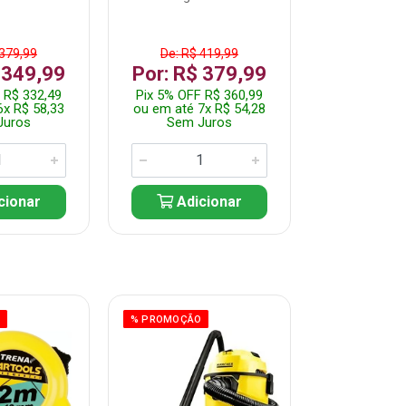
 379,99
De: R$ 419,99
De: R$ 
 349,99
Por: R$ 379,99
Por: R$
 R$ 332,49
Pix 5% OFF R$ 360,99
Pix 5% OFF
6x R$ 58,33
ou em até 7x R$ 54,28
ou em até 5
Juros
Sem Juros
Sem J
cionar
Adicionar
Adic
O
% PROMOÇÃO
% PROMOÇÃO