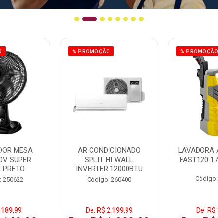
O
% PROMOÇÃO
% PROMOÇÃ
DOR MESA
AR CONDICIONADO
LAVADORA 
0V SUPER
SPLIT HI WALL
FAST120 17
 PRETO
INVERTER 12000BTU
Código:
: 250622
Código: 260400
 189,99
De: R$ 2.199,99
De: R$