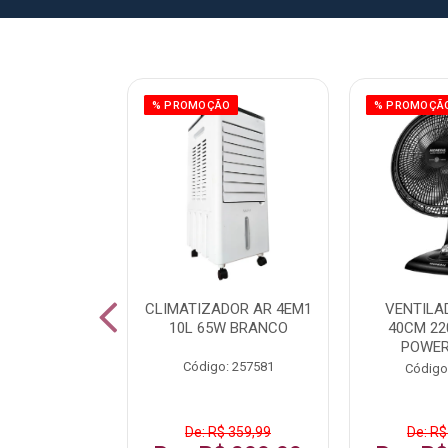
ÃO
% PROMOÇÃO
% PROMOÇÃ
 43 FULL HD
CLIMATIZADOR AR 4EM1
VENTILA
LBY P43CRA
10L 65W BRANCO
40CM 22
POWER
: 256519
Código: 257581
Código
 1.599,99
De: R$ 359,99
De: R$