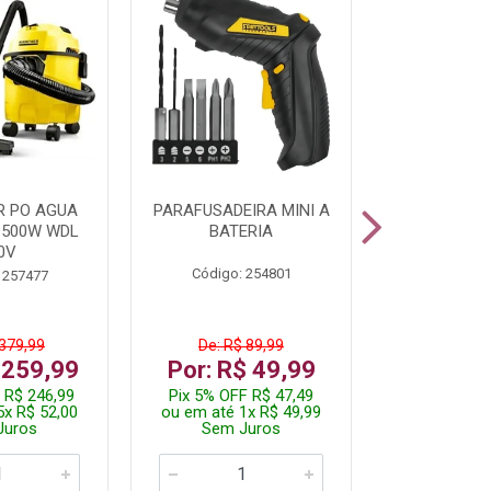
R PO AGUA
PARAFUSADEIRA MINI A
KIT FERRAM
1500W WDL
BATERIA
0V
Código: 254801
Código:
 257477
 379,99
De: R$ 89,99
De: R$
 259,99
Por: R$ 49,99
Por: R$
 R$ 246,99
Pix 5% OFF R$ 47,49
Pix 5% OFF
5x R$ 52,00
ou em até 1x R$ 49,99
ou em até 1
Juros
Sem Juros
Sem J