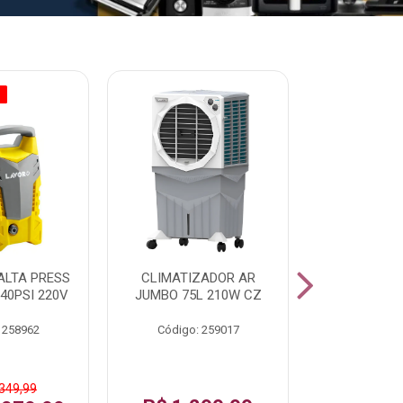
O
% PROMOÇÃO
ALTA PRESS
CLIMATIZADOR AR
AR CONDI
40PSI 220V
JUMBO 75L 210W CZ
SPLIT H
INVERTER
 258962
Código: 259017
Código:
 349,99
De: R$ 1