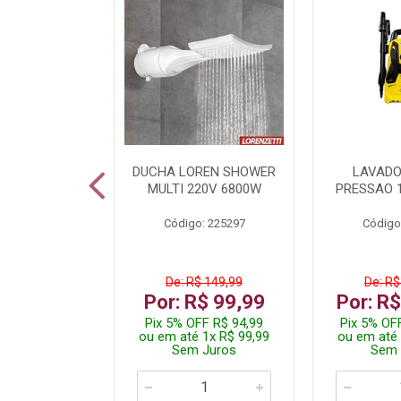
TURA ELETR
DUCHA LOREN SHOWER
LAVADO
00W BLIST
MULTI 220V 6800W
PRESSAO 
: 225294
Código: 225297
Código
De: R$ 149,99
De: R$
229,99
Por: R$ 99,99
Por: R
F R$ 218,49
Pix 5% OFF R$ 94,99
Pix 5% OF
 4x R$ 57,50
ou em até 1x R$ 99,99
ou em até 
 Juros
Sem Juros
Sem 