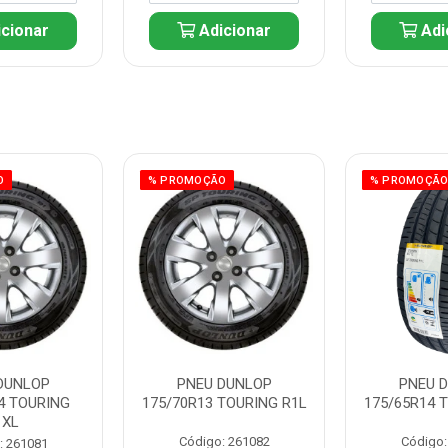
cionar
Adicionar
Adi
O
% PROMOÇÃO
% PROMOÇÃ
DUNLOP
PNEU DUNLOP
PNEU 
4 TOURING
175/70R13 TOURING R1L
175/65R14 
1XL
Código: 261082
Código:
: 261081