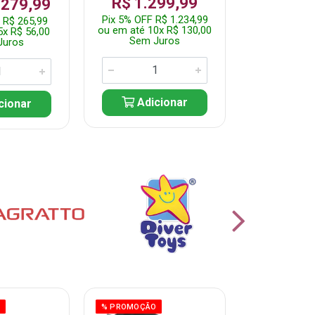
R$ 1.299,99
 279,99
Por: R$ 
Pix 5% OFF R$ 1.234,99
 R$ 265,99
Pix 5% OFF 
ou em até 10x R$ 130,00
5x R$ 56,00
ou em até 10
Sem Juros
Juros
Sem J
Adicionar
cionar
Adic
O
% PROMOÇÃO
% PROMOÇÃO