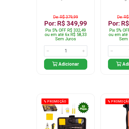
$ 359,99
De: R$ 379,99
De: R$
$ 299,99
Por: R$ 349,99
Por: R
F R$ 284,99
Pix 5% OFF R$ 332,49
Pix 5% OF
 5x R$ 60,00
ou em até 6x R$ 58,33
ou em até 
 Juros
Sem Juros
Sem 
icionar
Adicionar
Adi
ÃO
% PROMOÇÃO
% PROMOÇÃ