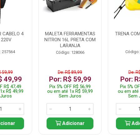
 CABELO 4
MALETA FERRAMENTAS
TRENA COM
 220V
NITRON 16L PRETA COM
LARANJA
: 257564
Código:
Código: 128066
$ 59,99
De: R$ 89,99
De: R
$ 49,99
Por: R$ 59,99
Por: R
F R$ 47,49
Pix 5% OFF R$ 56,99
Pix 5% OF
1x R$ 49,99
ou em até 1x R$ 59,99
ou em até 
Juros
Sem Juros
Sem 
cionar
Adicionar
Adi