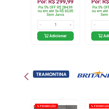
 1.349,99
Por: R$ 299,99
Por: R
 R$ 1.282,49
Pix 5% OFF R$ 284,99
Pix 5% OF
10x R$ 135,00
ou em até 5x R$ 60,00
ou em até 
 Juros
Sem Juros
Sem 
icionar
Adicionar
Adi
% PROMOÇÃO
% PROMOÇÃ