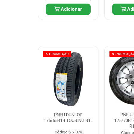
icionar
Adicionar
Adi
ÃO
% PROMOÇÃO
% PROMOÇÃ
 DUNLOP
PNEU DUNLOP
PNEU 
 TOURING R1L
175/65R14 TOURING R1L
175/70R1
R
: 261082
Código: 261078
Código