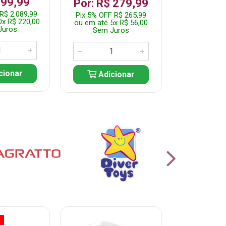
199,99
R$ 1.2
Por: R$ 279,99
R$ 2.089,99
Pix 5% OFF 
Pix 5% OFF R$ 265,99
0x R$ 220,00
ou em até 10
ou em até 5x R$ 56,00
Juros
Sem J
Sem Juros
cionar
Adic
Adicionar
O
% PROMOÇÃO