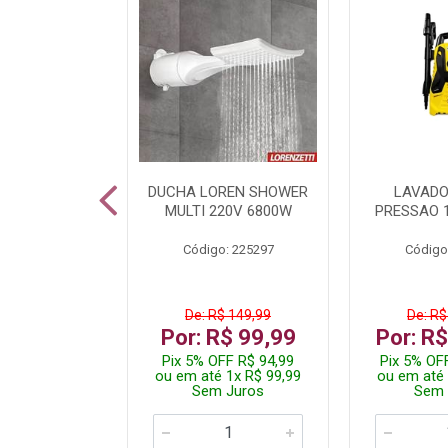
A LED TKL
DUCHA LOREN SHOWER
LAVADO
W 6500K
MULTI 220V 6800W
PRESSAO 
: 236917
Código: 225297
Código
R$ 4,99
De: R$ 149,99
De: R$
R$ 3,99
Por: R$ 99,99
Por: R
FF R$ 3,79
Pix 5% OFF R$ 94,99
Pix 5% OF
 1x R$ 3,99
ou em até 1x R$ 99,99
ou em até 
 Juros
Sem Juros
Sem 