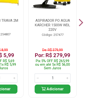
 TRAVA 2M
ASPIRADOR PO AGUA
KIT FERRAM
KARCHER 1500W WDL
220V
 254807
Código:
Código: 257477
$ 8,99
De: R$ 379,99
De: R$
$ 5,99
Por: R$ 279,99
Por: R$
F R$ 5,69
Pix 5% OFF R$ 265,99
Pix 5% OFF
1x R$ 5,99
ou em até 5x R$ 56,00
ou em até 1
Juros
Sem Juros
Sem J
cionar
Adicionar
Adic