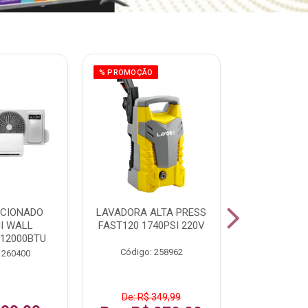
% PROMOÇÃO
ICIONADO
LAVADORA ALTA PRESS
CLIMATIZ
HI WALL
FAST120 1740PSI 220V
JUMBO 75L
 12000BTU
Código: 258962
Código:
 260400
De: R$ 349,99