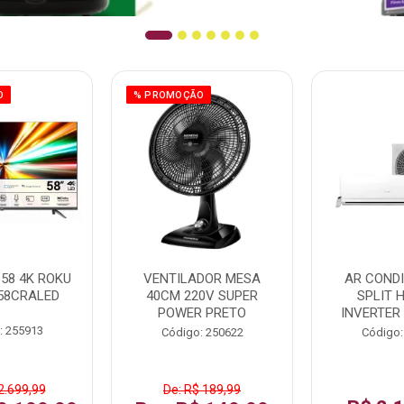
O
% PROMOÇÃO
58 4K ROKU
VENTILADOR MESA
AR COND
58CRALED
40CM 220V SUPER
SPLIT 
POWER PRETO
INVERTER
: 255913
Código: 250622
Código:
2.699,99
De: R$ 189,99