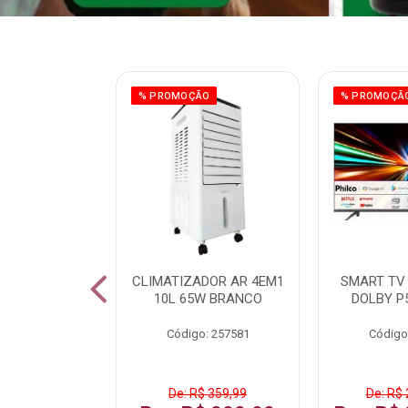
ÃO
% PROMOÇÃO
% PROMOÇÃ
 43 FULL HD
CLIMATIZADOR AR 4EM1
SMART TV 
LBY P43CRA
10L 65W BRANCO
DOLBY P
: 256519
Código: 257581
Código
 1.599,99
De: R$ 359,99
De: R$ 