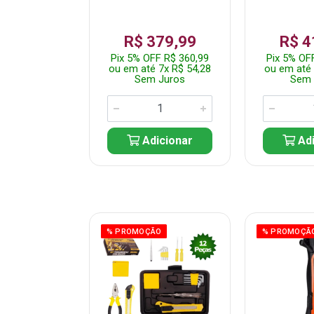
359,99
R$ 379,99
R$ 4
F R$ 341,99
Pix 5% OFF R$ 360,99
Pix 5% OF
 7x R$ 51,43
ou em até 7x R$ 54,28
ou em até 
 Juros
Sem Juros
Sem 
icionar
Adicionar
Adi
ÃO
% PROMOÇÃO
% PROMOÇÃ