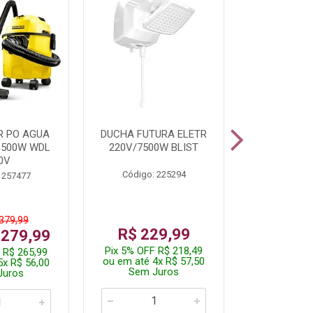
R PO AGUA
DUCHA FUTURA ELETR
PARAFUSADE
1500W WDL
220V/7500W BLIST
BATE
0V
Código: 225294
Código:
 257477
 379,99
De: R$
R$ 229,99
 279,99
Por: R$
Pix 5% OFF R$ 218,49
 R$ 265,99
Pix 5% OFF
ou em até 4x R$ 57,50
5x R$ 56,00
ou em até 1
Sem Juros
Juros
Sem J