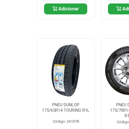
icionar
Adicionar
Adi
 DUNLOP
PNEU DUNLOP
PNEU 
 TOURING R1L
175/65R14 TOURING R1L
175/70R1
R
: 261082
Código: 261078
Código