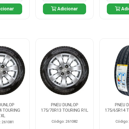
cionar
Adicionar
Adi
DUNLOP
PNEU DUNLOP
PNEU 
4 TOURING
175/70R13 TOURING R1L
175/65R14 
1XL
Código: 261082
Código:
: 261081