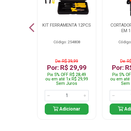
 INOX WALK
KIT FERRAMENTA 12PCS
CORTADOR
ED511413
EM 1
: 250455
Código: 254808
Código
$ 24,99
De: R$ 39,99
De: R
R$ 14,99
Por: R$ 29,99
Por: R
FF R$ 14,24
Pix 5% OFF R$ 28,49
Pix 5% OF
 1x R$ 14,99
ou em até 1x R$ 29,99
ou em até 
 Juros
Sem Juros
Sem 
icionar
Adicionar
Adi