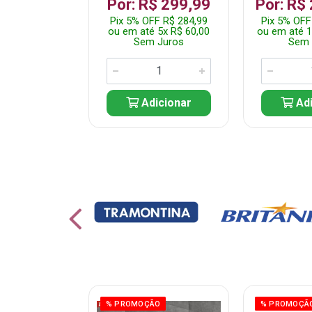
 1.349,99
Por: R$ 299,99
Por: R$
 R$ 1.282,49
Pix 5% OFF R$ 284,99
Pix 5% OFF
10x R$ 135,00
ou em até 5x R$ 60,00
ou em até 1
 Juros
Sem Juros
Sem 
icionar
Adicionar
Adi
ÃO
% PROMOÇÃO
% PROMOÇÃ