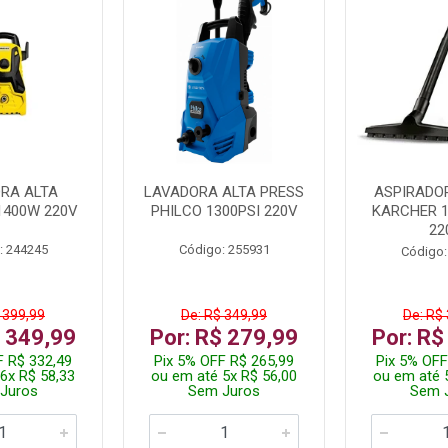
RA ALTA
LAVADORA ALTA PRESS
ASPIRADO
1400W 220V
PHILCO 1300PSI 220V
KARCHER 
22
: 244245
Código: 255931
Código:
 399,99
De: R$ 349,99
De: R$
$ 349,99
Por: R$ 279,99
Por: R$
F R$ 332,49
Pix 5% OFF R$ 265,99
Pix 5% OFF
6x R$ 58,33
ou em até 5x R$ 56,00
ou em até 
Juros
Sem Juros
Sem 