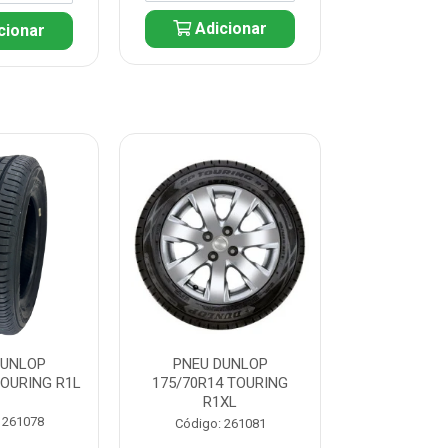
Adicionar
cionar
Adic
DUNLOP
PNEU DUNLOP
PNEU D
TOURING R1L
175/70R14 TOURING
175/70R13 T
R1XL
 261078
Código:
Código: 261081