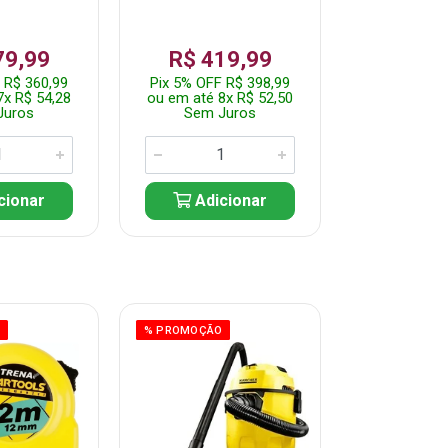
79,99
R$ 419,99
R$ 35
 R$ 360,99
Pix 5% OFF R$ 398,99
Pix 5% OFF
7x R$ 54,28
ou em até 8x R$ 52,50
ou em até 7
Juros
Sem Juros
Sem J
cionar
Adicionar
Adic
O
% PROMOÇÃO
% PROMOÇÃO