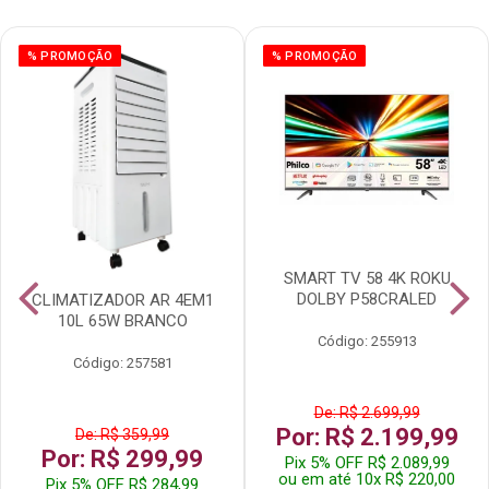
% PROMOÇÃO
% PROMOÇÃO
SMART TV 58 4K ROKU
DOLBY P58CRALED
CLIMATIZADOR AR 4EM1
10L 65W BRANCO
Código: 255913
Código: 257581
De: R$ 2.699,99
Por: R$ 2.199,99
De: R$ 359,99
Por: R$ 299,99
Pix 5% OFF R$ 2.089,99
ou em até 10x R$ 220,00
Pix 5% OFF R$ 284,99