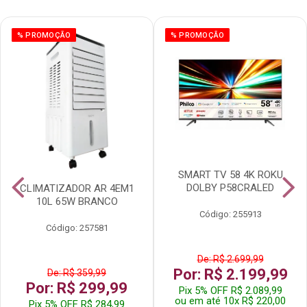
% PROMOÇÃO
% PROMOÇÃO
SMART TV 58 4K ROKU
DOLBY P58CRALED
CLIMATIZADOR AR 4EM1
10L 65W BRANCO
Código: 255913
Código: 257581
De: R$ 2.699,99
Por: R$ 2.199,99
De: R$ 359,99
Por: R$ 299,99
Pix 5% OFF R$ 2.089,99
ou em até 10x R$ 220,00
Pix 5% OFF R$ 284,99