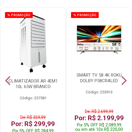
% PROMOÇÃO
% PROMOÇÃO
SMART TV 58 4K ROKU
DOLBY P58CRALED
CLIMATIZADOR AR 4EM1
10L 65W BRANCO
Código: 255913
Código: 257581
De: R$ 2.699,99
Por: R$ 2.199,99
De: R$ 359,99
Por: R$ 299,99
Pix 5% OFF R$ 2.089,99
ou em até 10x R$ 220,00
Pix 5% OFF R$ 284,99