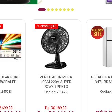
O
% PROMOÇÃO
58 4K ROKU
VENTILADOR MESA
GELADEIRA 
58CRALED
40CM 220V SUPER
347L BRA
POWER PRETO
: 255913
Código:
Código: 250622
2.699,99
De: R$ 189,99