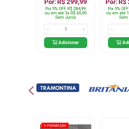
799,99
Por: R$ 299,99
Por: R$
F R$ 759,99
Pix 5% OFF R$ 284,99
Pix 5% OFF
10x R$ 80,00
ou em até 5x R$ 60,00
ou em até 1
 Juros
Sem Juros
Sem 
icionar
Adicionar
Adi
ÃO
% PROMOÇÃO