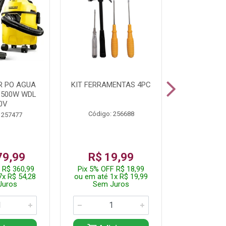
R PO AGUA
KIT FERRAMENTAS 4PC
CORTADOR
1500W WDL
CAB181 220
0V
Código: 256688
Código:
 257477
79,99
R$ 19,99
R$ 6
 R$ 360,99
Pix 5% OFF R$ 18,99
Pix 5% OFF
7x R$ 54,28
ou em até 1x R$ 19,99
ou em até 1
Juros
Sem Juros
Sem J