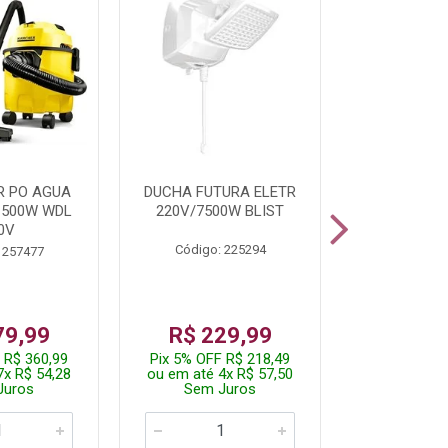
R PO AGUA
DUCHA FUTURA ELETR
PARAFUSADE
1500W WDL
220V/7500W BLIST
BATE
0V
Código: 225294
Código:
 257477
79,99
R$ 229,99
R$ 8
 R$ 360,99
Pix 5% OFF R$ 218,49
Pix 5% OFF
7x R$ 54,28
ou em até 4x R$ 57,50
ou em até 1
Juros
Sem Juros
Sem J