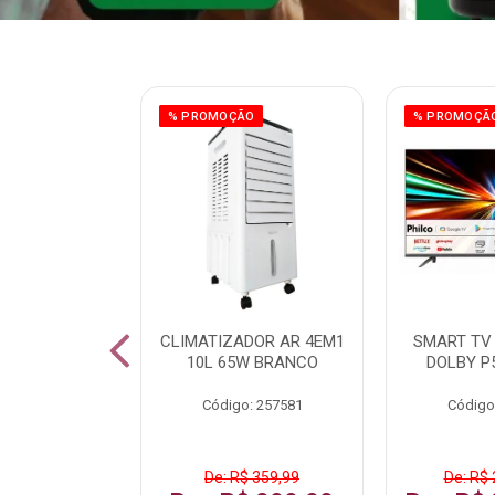
% PROMOÇÃO
% PROMOÇÃ
IZADOR AR
CLIMATIZADOR AR 4EM1
SMART TV 
5L 120W BR
10L 65W BRANCO
DOLBY P
: 259016
Código: 257581
Código
De: R$ 359,99
De: R$ 