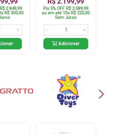
999,99
R$ 2.199,99
Por: R$
R$ 2.849,99
Pix 5% OFF R$ 2.089,99
Pix 5% OFF
0x R$ 300,00
ou em até 10x R$ 220,00
ou em até 5
Juros
Sem Juros
Sem J
cionar
Adicionar
Adic