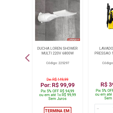
A LED TKL
DUCHA LOREN SHOWER
LAVADO
W 6500K
MULTI 220V 6800W
PRESSAO 
: 236917
Código: 225297
Código
R$ 4,99
De: R$ 149,99
R$ 3
R$ 3,99
Por: R$ 99,99
Pix 5% OF
FF R$ 3,79
Pix 5% OFF R$ 94,99
ou em até 
 1x R$ 3,99
ou em até 1x R$ 99,99
Sem 
 Juros
Sem Juros
TERMINA EM: