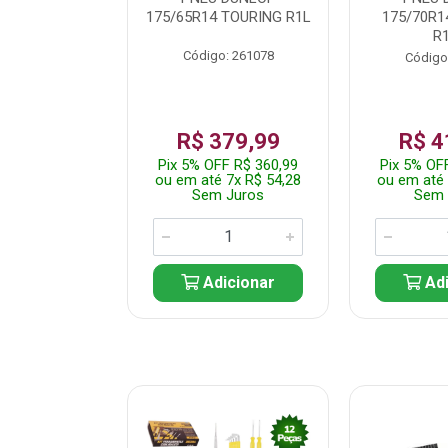
 TOURING R1L
175/65R14 TOURING R1L
175/70R1
R
: 261082
Código: 261078
Código
359,99
R$ 379,99
R$ 4
F R$ 341,99
Pix 5% OFF R$ 360,99
Pix 5% OF
 7x R$ 51,43
ou em até 7x R$ 54,28
ou em até 
 Juros
Sem Juros
Sem 
icionar
Adicionar
Adi