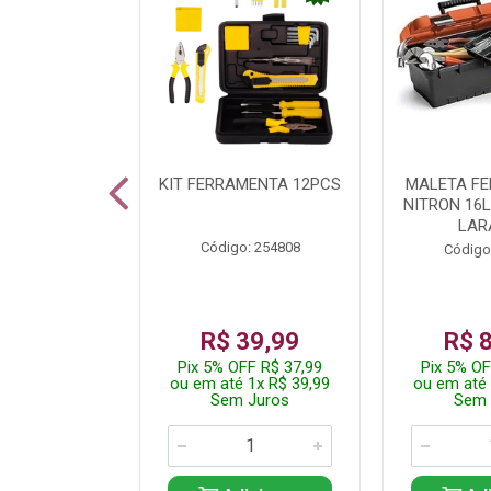
 INOX WALK
KIT FERRAMENTA 12PCS
MALETA F
ED511413
NITRON 16
LAR
: 250455
Código: 254808
Código
24,99
R$ 39,99
R$ 
FF R$ 23,74
Pix 5% OFF R$ 37,99
Pix 5% OF
 1x R$ 24,99
ou em até 1x R$ 39,99
ou em até 
 Juros
Sem Juros
Sem 