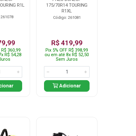
TOURING R1L
175/70R14 TOURING
175/70R13 T
R1XL
 261078
Código:
Código: 261081
79,99
R$ 419,99
R$ 35
 R$ 360,99
Pix 5% OFF R$ 398,99
Pix 5% OFF
7x R$ 54,28
ou em até 8x R$ 52,50
ou em até 7
Juros
Sem Juros
Sem J
cionar
Adicionar
Adic