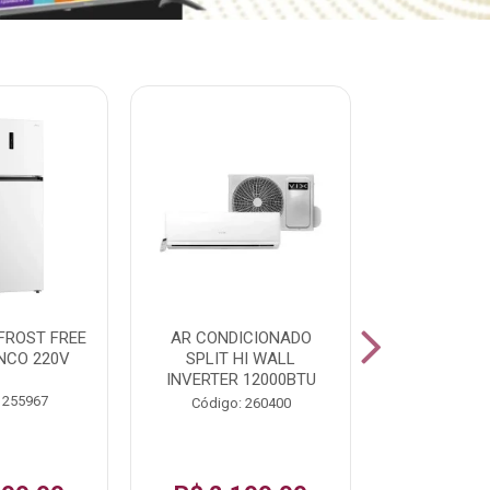
% PROMOÇÃO
FROST FREE
AR CONDICIONADO
LAVADORA A
NCO 220V
SPLIT HI WALL
FAST120 17
INVERTER 12000BTU
 255967
Código:
Código: 260400
De: R$ 