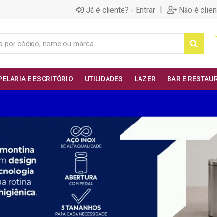
|
Já é cliente? - Entrar
Não é clien
PELARIA E ESCRITÓRIO
UTILIDADES
LAZER
BAR E RESTAU