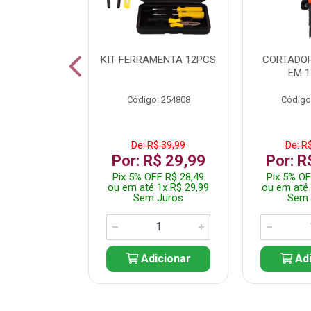
 INOX WALK
KIT FERRAMENTA 12PCS
CORTADOR
ED511413
EM 1
: 250455
Código: 254808
Código
$ 24,99
De: R$ 39,99
De: R
R$ 14,99
Por: R$ 29,99
Por: R
FF R$ 14,24
Pix 5% OFF R$ 28,49
Pix 5% OF
 1x R$ 14,99
ou em até 1x R$ 29,99
ou em até 
 Juros
Sem Juros
Sem 
icionar
Adicionar
Adi