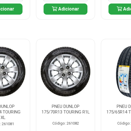
cionar
Adicionar
Adi
DUNLOP
PNEU DUNLOP
PNEU 
4 TOURING
175/70R13 TOURING R1L
175/65R14 
1XL
Código: 261082
Código:
: 261081