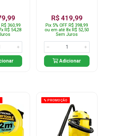
79,99
R$ 419,99
R$ 35
 R$ 360,99
Pix 5% OFF R$ 398,99
Pix 5% OFF
7x R$ 54,28
ou em até 8x R$ 52,50
ou em até 7
Juros
Sem Juros
Sem J
cionar
Adicionar
Adic
O
% PROMOÇÃO
% PROMOÇÃO