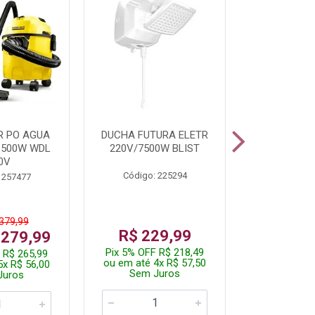
R PO AGUA
DUCHA FUTURA ELETR
PARAFUSADE
1500W WDL
220V/7500W BLIST
BATE
0V
Código: 225294
Código:
 257477
 379,99
De: R$
R$ 229,99
 279,99
Por: R$
Pix 5% OFF R$ 218,49
 R$ 265,99
Pix 5% OFF
ou em até 4x R$ 57,50
5x R$ 56,00
ou em até 1
Sem Juros
Juros
Sem J