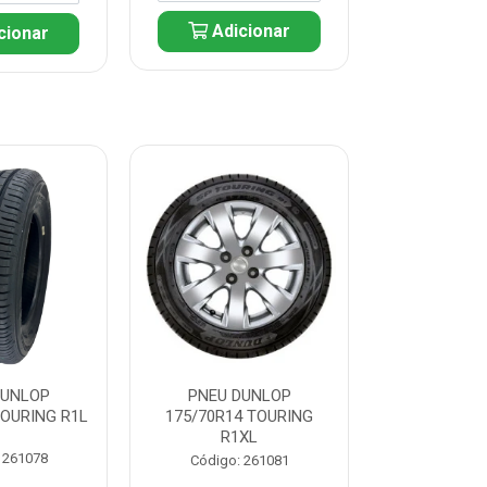
Adicionar
cionar
Adic
DUNLOP
PNEU DUNLOP
PNEU D
TOURING R1L
175/70R14 TOURING
175/70R13 T
R1XL
 261078
Código:
Código: 261081