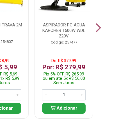
 TRAVA 2M
ASPIRADOR PO AGUA
KIT FERRAM
KARCHER 1500W WDL
220V
 254807
Código:
Código: 257477
$ 8,99
De: R$ 379,99
De: R$
$ 5,99
Por: R$ 279,99
Por: R$
F R$ 5,69
Pix 5% OFF R$ 265,99
Pix 5% OFF
1x R$ 5,99
ou em até 5x R$ 56,00
ou em até 1
Juros
Sem Juros
Sem J
cionar
Adicionar
Adic