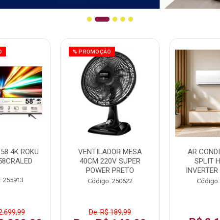
O
% PROMOÇÃO
58 4K ROKU
VENTILADOR MESA
AR COND
58CRALED
40CM 220V SUPER
SPLIT 
POWER PRETO
INVERTER
: 255913
Código: 250622
Código:
2.699,99
De: R$ 189,99