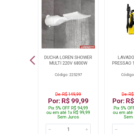
A LED TKL
DUCHA LOREN SHOWER
LAVADO
W 6500K
MULTI 220V 6800W
PRESSAO 
: 236917
Código: 225297
Código
R$ 4,99
De: R$ 149,99
De: R$
R$ 3,99
Por: R$ 99,99
Por: R
FF R$ 3,79
Pix 5% OFF R$ 94,99
Pix 5% OF
 1x R$ 3,99
ou em até 1x R$ 99,99
ou em até 
 Juros
Sem Juros
Sem 