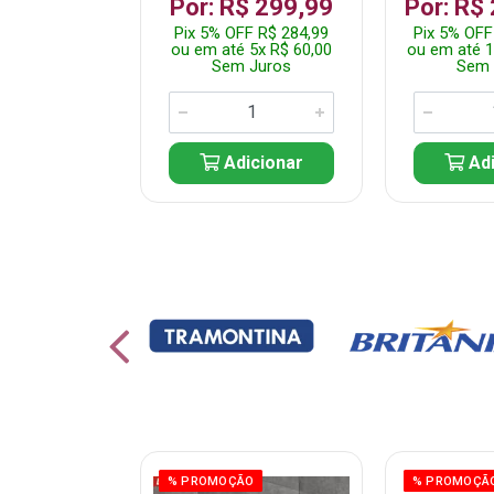
 1.349,99
Por: R$ 299,99
Por: R$
 R$ 1.282,49
Pix 5% OFF R$ 284,99
Pix 5% OFF
10x R$ 135,00
ou em até 5x R$ 60,00
ou em até 1
 Juros
Sem Juros
Sem 
icionar
Adicionar
Adi
ÃO
% PROMOÇÃO
% PROMOÇÃ