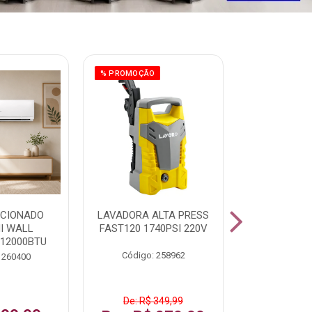
% PROMOÇÃO
ICIONADO
LAVADORA ALTA PRESS
CLIMATIZ
HI WALL
FAST120 1740PSI 220V
JUMBO 75L
 12000BTU
Código: 258962
Código:
 260400
De: R$ 349,99