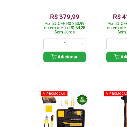
359,99
R$ 379,99
R$ 4
F R$ 341,99
Pix 5% OFF R$ 360,99
Pix 5% OF
 7x R$ 51,43
ou em até 7x R$ 54,28
ou em até 
 Juros
Sem Juros
Sem 
icionar
Adicionar
Adi
ÃO
% PROMOÇÃO
% PROMOÇÃ