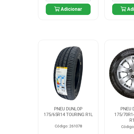
icionar
Adicionar
Adi
 DUNLOP
PNEU DUNLOP
PNEU 
 TOURING R1L
175/65R14 TOURING R1L
175/70R1
R
: 261082
Código: 261078
Código