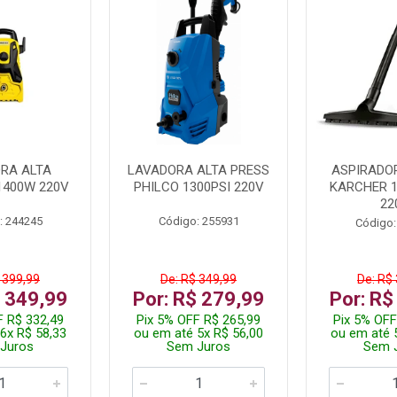
RA ALTA
LAVADORA ALTA PRESS
ASPIRADO
1400W 220V
PHILCO 1300PSI 220V
KARCHER 
22
: 244245
Código: 255931
Código:
 399,99
De: R$ 349,99
De: R$
$ 349,99
Por: R$ 279,99
Por: R$
F R$ 332,49
Pix 5% OFF R$ 265,99
Pix 5% OFF
6x R$ 58,33
ou em até 5x R$ 56,00
ou em até 
Juros
Sem Juros
Sem 