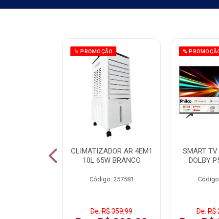
ÃO
% PROMOÇÃO
% PROMOÇÃ
 43 FULL HD
CLIMATIZADOR AR 4EM1
SMART TV 
LBY P43CRA
10L 65W BRANCO
DOLBY P
: 256519
Código: 257581
Código
 1.599,99
De: R$ 359,99
De: R$ 