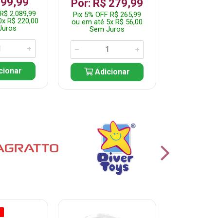
199,99
R$ 1.2
Por: R$ 279,99
R$ 2.089,99
Pix 5% OFF 
Pix 5% OFF R$ 265,99
0x R$ 220,00
ou em até 10
ou em até 5x R$ 56,00
Juros
Sem J
Sem Juros
cionar
Adic
Adicionar
O
% PROMOÇÃO