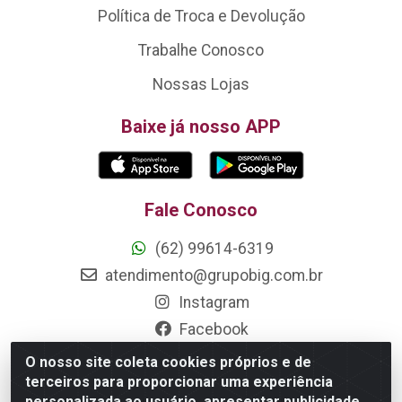
Política de Troca e Devolução
Trabalhe Conosco
Nossas Lojas
Baixe já nosso APP
Fale Conosco
(62) 99614-6319
atendimento@grupobig.com.br
Instagram
Facebook
O nosso site coleta cookies próprios e de
Formas de Pagamento
terceiros para proporcionar uma experiência
personalizada ao usuário, apresentar publicidade