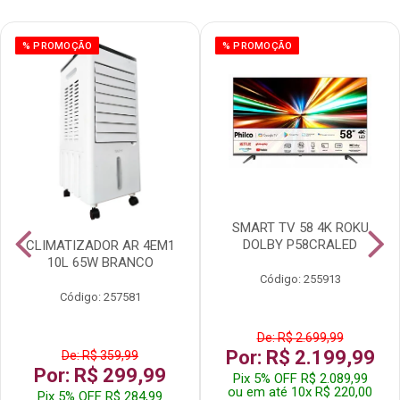
% PROMOÇÃO
% PROMOÇÃO
SMART TV 58 4K ROKU
DOLBY P58CRALED
CLIMATIZADOR AR 4EM1
10L 65W BRANCO
Código: 255913
Código: 257581
De: R$ 2.699,99
Por: R$ 2.199,99
De: R$ 359,99
Por: R$ 299,99
Pix 5% OFF R$ 2.089,99
ou em até 10x R$ 220,00
Pix 5% OFF R$ 284,99