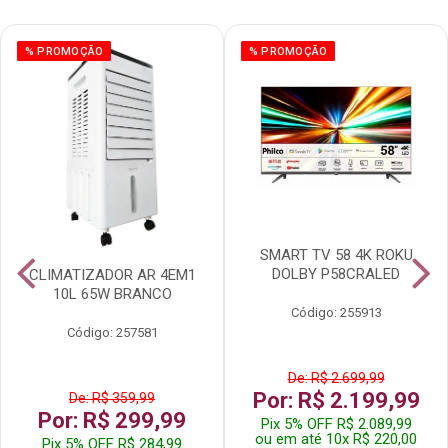
% PROMOÇÃO
% PROMOÇÃO
SMART TV 58 4K ROKU
DOLBY P58CRALED
CLIMATIZADOR AR 4EM1
10L 65W BRANCO
Código: 255913
Código: 257581
De: R$ 2.699,99
Por: R$ 2.199,99
De: R$ 359,99
Por: R$ 299,99
Pix 5% OFF R$ 2.089,99
ou em até 10x R$ 220,00
Pix 5% OFF R$ 284,99