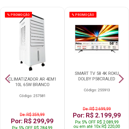
% PROMOÇÃO
% PROMOÇÃO
SMART TV 58 4K ROKU
DOLBY P58CRALED
CLIMATIZADOR AR 4EM1
10L 65W BRANCO
Código: 255913
Código: 257581
De: R$ 2.699,99
Por: R$ 2.199,99
De: R$ 359,99
Por: R$ 299,99
Pix 5% OFF R$ 2.089,99
ou em até 10x R$ 220,00
Pix 5% OFF R$ 284,99