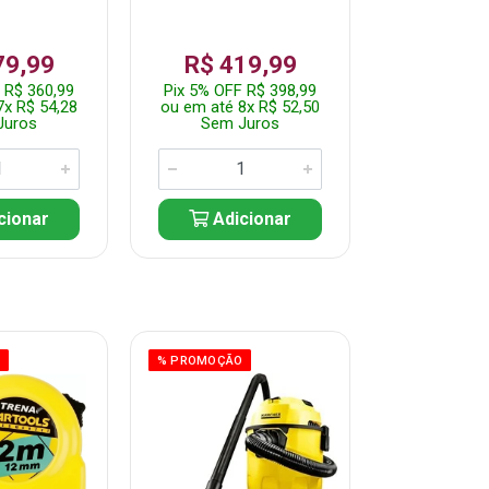
79,99
R$ 419,99
R$ 35
 R$ 360,99
Pix 5% OFF R$ 398,99
Pix 5% OFF
7x R$ 54,28
ou em até 8x R$ 52,50
ou em até 7
Juros
Sem Juros
Sem J
cionar
Adicionar
Adic
O
% PROMOÇÃO
% PROMOÇÃO