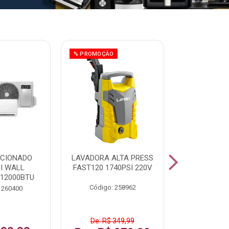
% PROMOÇÃO
ICIONADO
LAVADORA ALTA PRESS
CLIMATIZ
HI WALL
FAST120 1740PSI 220V
JUMBO 75L
 12000BTU
Código: 258962
Código:
 260400
De: R$ 349,99