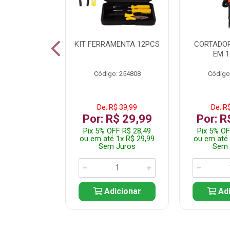
 INOX WALK
KIT FERRAMENTA 12PCS
CORTADOR
ED511413
EM 1
: 250455
Código: 254808
Código
$ 24,99
De: R$ 39,99
De: R
R$ 14,99
Por: R$ 29,99
Por: R
FF R$ 14,24
Pix 5% OFF R$ 28,49
Pix 5% OF
 1x R$ 14,99
ou em até 1x R$ 29,99
ou em até 
 Juros
Sem Juros
Sem 
icionar
Adicionar
Adi