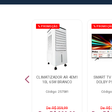
ÃO
% PROMOÇÃO
% PROMOÇÃ
 43 FULL HD
CLIMATIZADOR AR 4EM1
SMART TV 
LBY P43CRA
10L 65W BRANCO
DOLBY P
: 256519
Código: 257581
Código
 1.599,99
De: R$ 359,99
De: R$ 