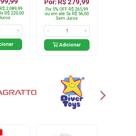
199,99
R$ 1.2
Por: R$ 279,99
R$ 2.089,99
Pix 5% OFF 
Pix 5% OFF R$ 265,99
0x R$ 220,00
ou em até 10
ou em até 5x R$ 56,00
Juros
Sem J
Sem Juros
cionar
Adic
Adicionar
O
% PROMOÇÃO