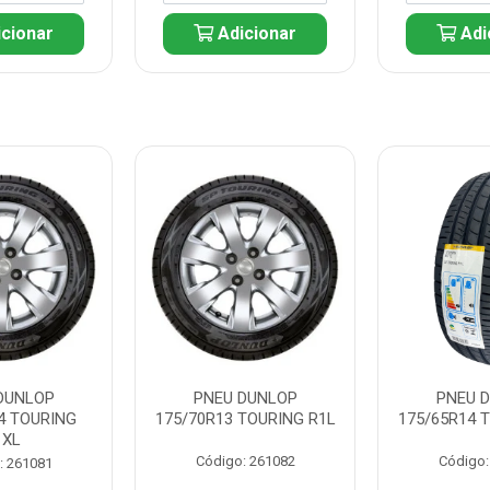
cionar
Adicionar
Adi
DUNLOP
PNEU DUNLOP
PNEU 
4 TOURING
175/70R13 TOURING R1L
175/65R14 
1XL
Código: 261082
Código:
: 261081