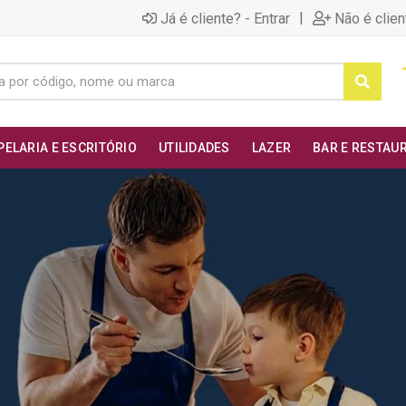
|
Já é cliente? - Entrar
Não é clien
PELARIA E ESCRITÓRIO
UTILIDADES
LAZER
BAR E RESTAU