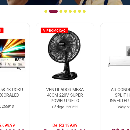
O
% PROMOÇÃO
58 4K ROKU
VENTILADOR MESA
AR COND
58CRALED
40CM 220V SUPER
SPLIT 
POWER PRETO
INVERTER
: 255913
Código: 250622
Código:
2.699,99
De: R$ 189,99