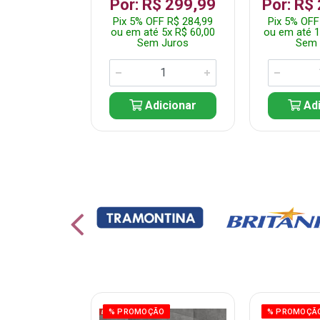
 1.349,99
Por: R$ 299,99
Por: R$
 R$ 1.282,49
Pix 5% OFF R$ 284,99
Pix 5% OFF
10x R$ 135,00
ou em até 5x R$ 60,00
ou em até 1
 Juros
Sem Juros
Sem 
icionar
Adicionar
Adi
ÃO
% PROMOÇÃO
% PROMOÇÃ