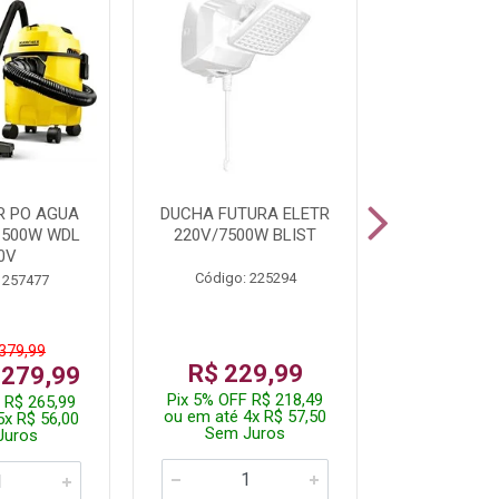
R PO AGUA
DUCHA FUTURA ELETR
PARAFUSADE
1500W WDL
220V/7500W BLIST
BATE
0V
Código: 225294
Código:
 257477
 379,99
De: R$
R$ 229,99
 279,99
Por: R$
Pix 5% OFF R$ 218,49
 R$ 265,99
Pix 5% OFF
ou em até 4x R$ 57,50
5x R$ 56,00
ou em até 1
Sem Juros
Juros
Sem J