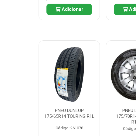
icionar
Adicionar
Adi
 DUNLOP
PNEU DUNLOP
PNEU 
 TOURING R1L
175/65R14 TOURING R1L
175/70R1
R
: 261082
Código: 261078
Código