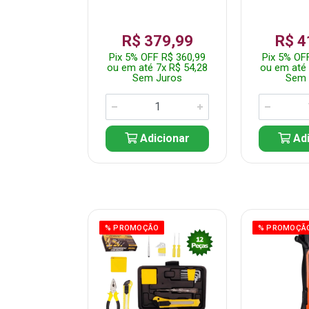
359,99
R$ 379,99
R$ 4
F R$ 341,99
Pix 5% OFF R$ 360,99
Pix 5% OF
 7x R$ 51,43
ou em até 7x R$ 54,28
ou em até 
 Juros
Sem Juros
Sem 
icionar
Adicionar
Adi
ÃO
% PROMOÇÃO
% PROMOÇÃ