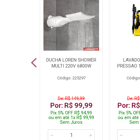
A LED TKL
DUCHA LOREN SHOWER
LAVADO
W 6500K
MULTI 220V 6800W
PRESSAO 
: 236917
Código: 225297
Código
R$ 4,99
De: R$ 149,99
De: R$
R$ 3,99
Por: R$ 99,99
Por: R
FF R$ 3,79
Pix 5% OFF R$ 94,99
Pix 5% OF
 1x R$ 3,99
ou em até 1x R$ 99,99
ou em até 
 Juros
Sem Juros
Sem 