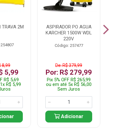
 TRAVA 2M
ASPIRADOR PO AGUA
KIT FERRAM
KARCHER 1500W WDL
220V
 254807
Código:
Código: 257477
$ 8,99
De: R$ 379,99
De: R$
$ 5,99
Por: R$ 279,99
Por: R$
F R$ 5,69
Pix 5% OFF R$ 265,99
Pix 5% OFF
1x R$ 5,99
ou em até 5x R$ 56,00
ou em até 1
Juros
Sem Juros
Sem J
cionar
Adicionar
Adic