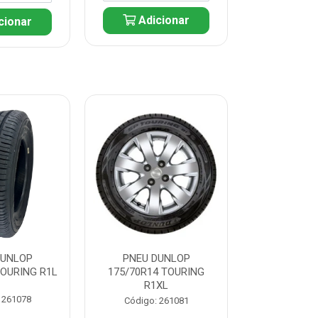
Adicionar
cionar
Adic
DUNLOP
PNEU DUNLOP
PNEU D
TOURING R1L
175/70R14 TOURING
175/70R13 T
R1XL
 261078
Código:
Código: 261081