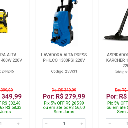
RA ALTA
LAVADORA ALTA PRESS
ASPIRADO
1400W 220V
PHILCO 1300PSI 220V
KARCHER 
22
: 244245
Código: 255931
Código:
 399,99
De: R$ 349,99
De: R$
$ 349,99
Por: R$ 279,99
Por: R$
F R$ 332,49
Pix 5% OFF R$ 265,99
Pix 5% OFF
6x R$ 58,33
ou em até 5x R$ 56,00
ou em até 
Juros
Sem Juros
Sem 