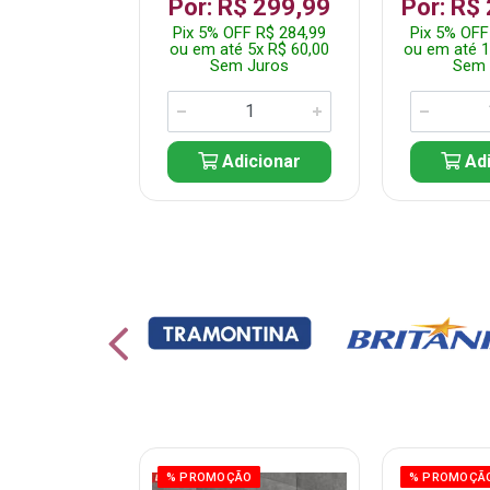
 1.349,99
Por: R$ 299,99
Por: R$
 R$ 1.282,49
Pix 5% OFF R$ 284,99
Pix 5% OFF
10x R$ 135,00
ou em até 5x R$ 60,00
ou em até 1
 Juros
Sem Juros
Sem 
icionar
Adicionar
Adi
ÃO
% PROMOÇÃO
% PROMOÇÃ