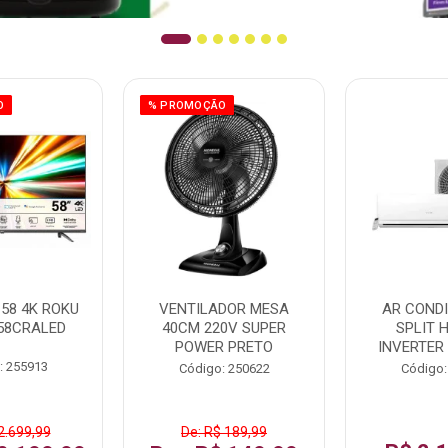
O
% PROMOÇÃO
58 4K ROKU
VENTILADOR MESA
AR COND
58CRALED
40CM 220V SUPER
SPLIT 
POWER PRETO
INVERTER
: 255913
Código: 250622
Código:
2.699,99
De: R$ 189,99