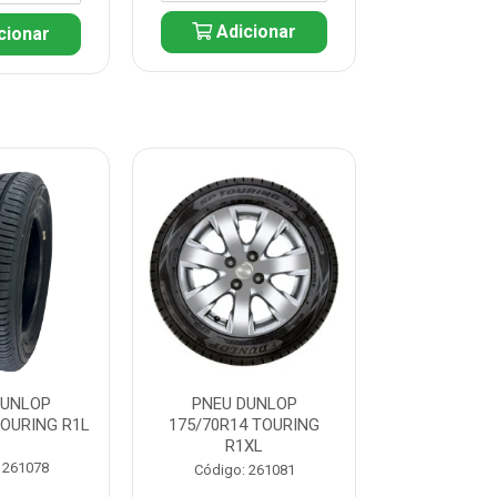
Adicionar
cionar
Adic
DUNLOP
PNEU DUNLOP
PNEU D
TOURING R1L
175/70R14 TOURING
175/70R13 T
R1XL
 261078
Código:
Código: 261081