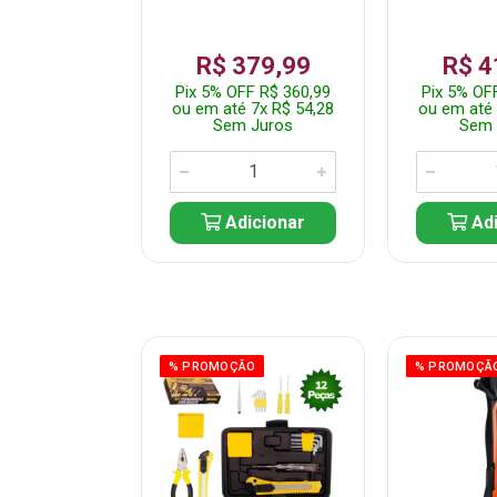
359,99
R$ 379,99
R$ 4
F R$ 341,99
Pix 5% OFF R$ 360,99
Pix 5% OF
 7x R$ 51,43
ou em até 7x R$ 54,28
ou em até 
 Juros
Sem Juros
Sem 
icionar
Adicionar
Adi
ÃO
% PROMOÇÃO
% PROMOÇÃ