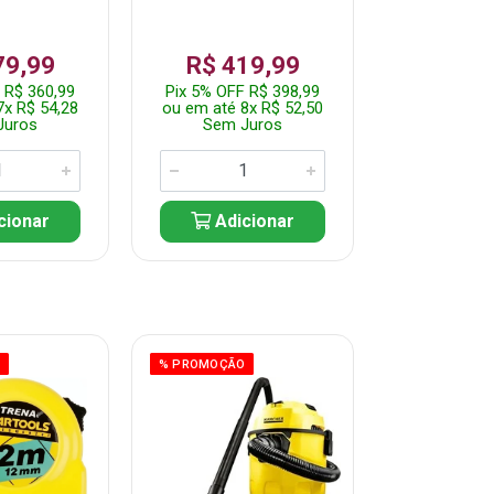
79,99
R$ 419,99
R$ 35
 R$ 360,99
Pix 5% OFF R$ 398,99
Pix 5% OFF
7x R$ 54,28
ou em até 8x R$ 52,50
ou em até 7
Juros
Sem Juros
Sem J
cionar
Adicionar
Adic
O
% PROMOÇÃO
% PROMOÇÃO