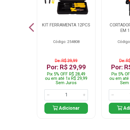
 INOX WALK
KIT FERRAMENTA 12PCS
CORTADOR
ED511413
EM 1
: 250455
Código: 254808
Código
$ 24,99
De: R$ 39,99
De: R
R$ 14,99
Por: R$ 29,99
Por: R
FF R$ 14,24
Pix 5% OFF R$ 28,49
Pix 5% OF
 1x R$ 14,99
ou em até 1x R$ 29,99
ou em até 
 Juros
Sem Juros
Sem 
icionar
Adicionar
Adi