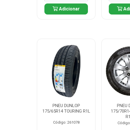
icionar
Adicionar
Adi
 DUNLOP
PNEU DUNLOP
PNEU 
 TOURING R1L
175/65R14 TOURING R1L
175/70R1
R
: 261082
Código: 261078
Código