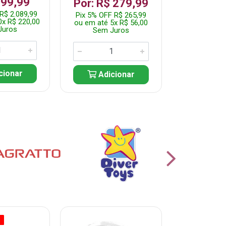
199,99
R$ 1.2
Por: R$ 279,99
R$ 2.089,99
Pix 5% OFF 
Pix 5% OFF R$ 265,99
0x R$ 220,00
ou em até 10
ou em até 5x R$ 56,00
Juros
Sem J
Sem Juros
cionar
Adic
Adicionar
O
% PROMOÇÃO