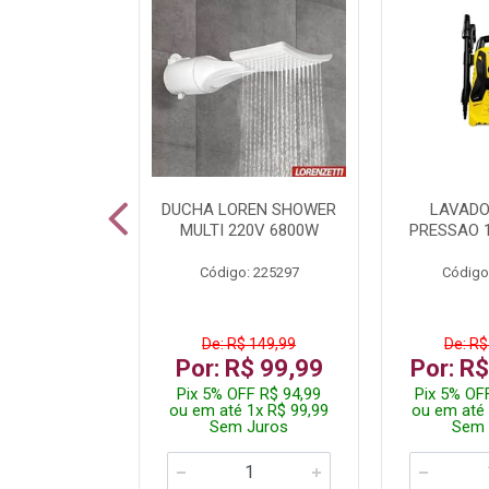
A LED TKL
DUCHA LOREN SHOWER
LAVADO
W 6500K
MULTI 220V 6800W
PRESSAO 
: 236917
Código: 225297
Código
R$ 4,99
De: R$ 149,99
De: R$
R$ 3,99
Por: R$ 99,99
Por: R
FF R$ 3,79
Pix 5% OFF R$ 94,99
Pix 5% OF
 1x R$ 3,99
ou em até 1x R$ 99,99
ou em até 
 Juros
Sem Juros
Sem 