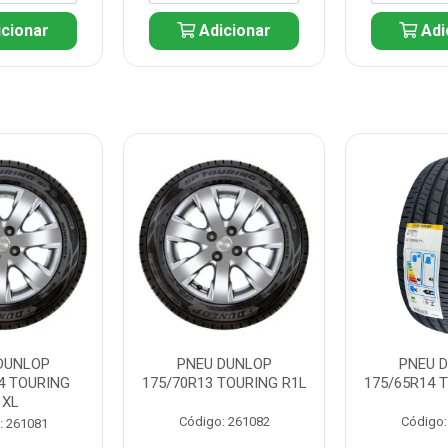
cionar
Adicionar
Adi
DUNLOP
PNEU DUNLOP
PNEU 
4 TOURING
175/70R13 TOURING R1L
175/65R14 
1XL
Código: 261082
Código:
: 261081