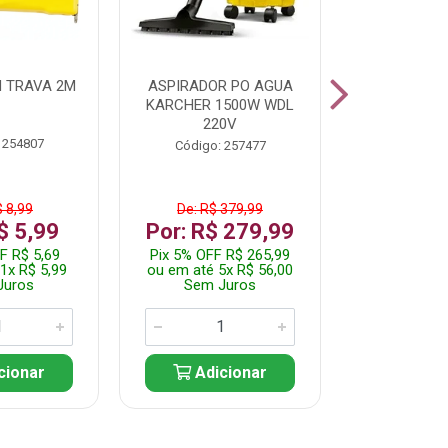
 TRAVA 2M
ASPIRADOR PO AGUA
KIT FERRAM
KARCHER 1500W WDL
220V
 254807
Código:
Código: 257477
$ 8,99
De: R$ 379,99
De: R$
$ 5,99
Por: R$ 279,99
Por: R$
F R$ 5,69
Pix 5% OFF R$ 265,99
Pix 5% OFF
1x R$ 5,99
ou em até 5x R$ 56,00
ou em até 1
Juros
Sem Juros
Sem J
cionar
Adicionar
Adic