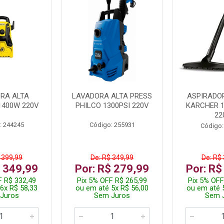
RA ALTA
LAVADORA ALTA PRESS
ASPIRADO
1400W 220V
PHILCO 1300PSI 220V
KARCHER 
22
: 244245
Código: 255931
Código:
 399,99
De: R$ 349,99
De: R$
$ 349,99
Por: R$ 279,99
Por: R$
F R$ 332,49
Pix 5% OFF R$ 265,99
Pix 5% OFF
6x R$ 58,33
ou em até 5x R$ 56,00
ou em até 
Juros
Sem Juros
Sem 