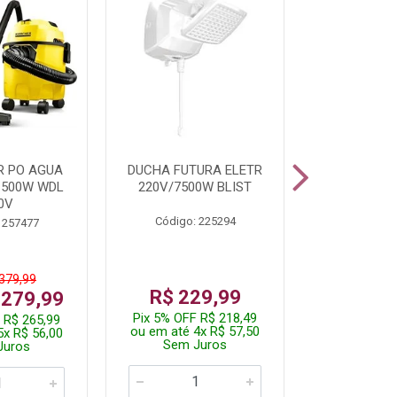
R PO AGUA
DUCHA FUTURA ELETR
PARAFUSADE
1500W WDL
220V/7500W BLIST
BATE
0V
Código: 225294
Código:
 257477
 379,99
De: R$
R$ 229,99
 279,99
Por: R$
Pix 5% OFF R$ 218,49
 R$ 265,99
Pix 5% OFF
ou em até 4x R$ 57,50
5x R$ 56,00
ou em até 1
Sem Juros
Juros
Sem J