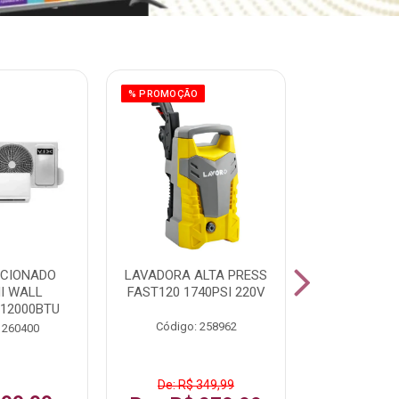
% PROMOÇÃO
ICIONADO
LAVADORA ALTA PRESS
CLIMATIZ
HI WALL
FAST120 1740PSI 220V
JUMBO 75L
 12000BTU
Código: 258962
Código:
 260400
De: R$ 349,99