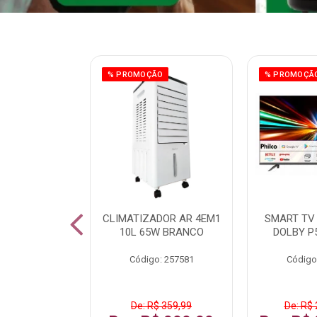
ÃO
% PROMOÇÃO
% PROMOÇÃ
 43 FULL HD
CLIMATIZADOR AR 4EM1
SMART TV 
LBY P43CRA
10L 65W BRANCO
DOLBY P
: 256519
Código: 257581
Código
 1.599,99
De: R$ 359,99
De: R$ 