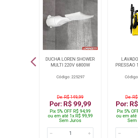
A LED TKL
DUCHA LOREN SHOWER
LAVADO
W 6500K
MULTI 220V 6800W
PRESSAO 
: 236917
Código: 225297
Código
R$ 4,99
De: R$ 149,99
De: R$
R$ 3,99
Por: R$ 99,99
Por: R
FF R$ 3,79
Pix 5% OFF R$ 94,99
Pix 5% OF
 1x R$ 3,99
ou em até 1x R$ 99,99
ou em até 
 Juros
Sem Juros
Sem 