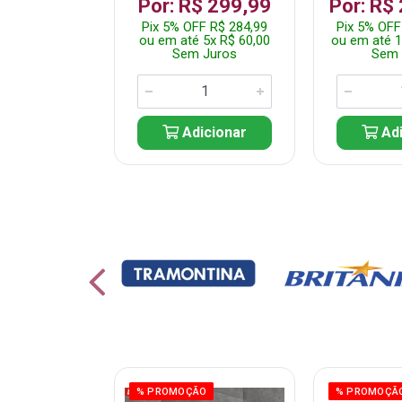
799,99
Por: R$ 299,99
Por: R$
F R$ 759,99
Pix 5% OFF R$ 284,99
Pix 5% OFF
10x R$ 80,00
ou em até 5x R$ 60,00
ou em até 1
 Juros
Sem Juros
Sem 
icionar
Adicionar
Adi
ÃO
% PROMOÇÃO
% PROMOÇÃ