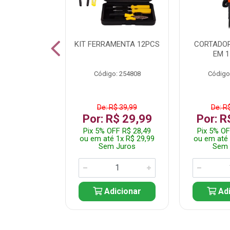
 INOX WALK
KIT FERRAMENTA 12PCS
CORTADOR
ED511413
EM 1
: 250455
Código: 254808
Código
$ 24,99
De: R$ 39,99
De: R
R$ 14,99
Por: R$ 29,99
Por: R
FF R$ 14,24
Pix 5% OFF R$ 28,49
Pix 5% OF
 1x R$ 14,99
ou em até 1x R$ 29,99
ou em até 
 Juros
Sem Juros
Sem 
icionar
Adicionar
Adi