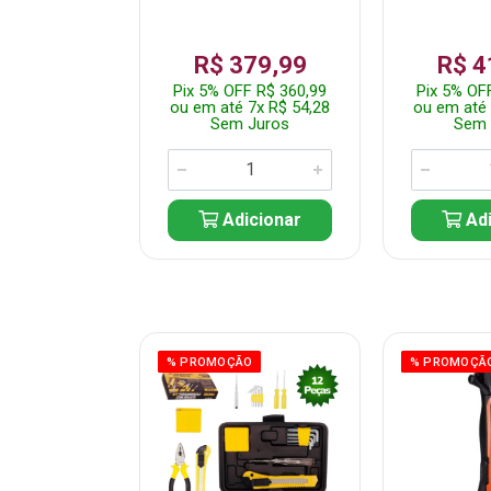
359,99
R$ 379,99
R$ 4
F R$ 341,99
Pix 5% OFF R$ 360,99
Pix 5% OF
 7x R$ 51,43
ou em até 7x R$ 54,28
ou em até 
 Juros
Sem Juros
Sem 
icionar
Adicionar
Adi
ÃO
% PROMOÇÃO
% PROMOÇÃ