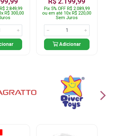
999,99
R$ 2.199,99
Por: R$
R$ 2.849,99
Pix 5% OFF R$ 2.089,99
Pix 5% OFF
0x R$ 300,00
ou em até 10x R$ 220,00
ou em até 5
Juros
Sem Juros
Sem J
cionar
Adicionar
Adic
O
% PROMOÇÃO