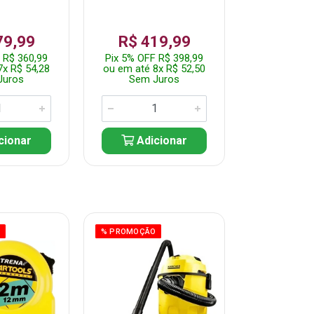
79,99
R$ 419,99
R$ 35
 R$ 360,99
Pix 5% OFF R$ 398,99
Pix 5% OFF
7x R$ 54,28
ou em até 8x R$ 52,50
ou em até 7
Juros
Sem Juros
Sem J
cionar
Adicionar
Adic
O
% PROMOÇÃO
% PROMOÇÃO