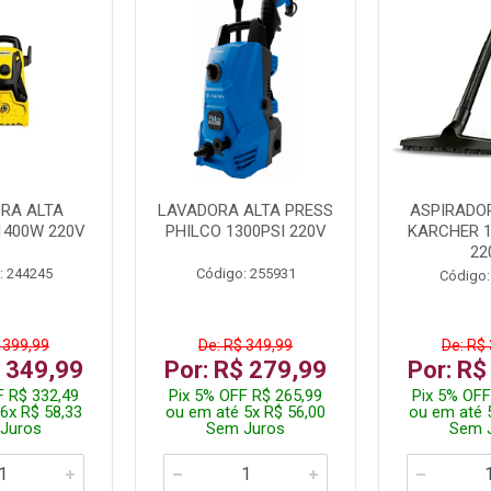
RA ALTA
LAVADORA ALTA PRESS
ASPIRADO
1400W 220V
PHILCO 1300PSI 220V
KARCHER 
22
: 244245
Código: 255931
Código:
 399,99
De: R$ 349,99
De: R$
$ 349,99
Por: R$ 279,99
Por: R$
F R$ 332,49
Pix 5% OFF R$ 265,99
Pix 5% OFF
6x R$ 58,33
ou em até 5x R$ 56,00
ou em até 
Juros
Sem Juros
Sem 