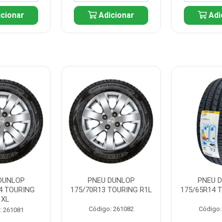
cionar
Adicionar
Adi
DUNLOP
PNEU DUNLOP
PNEU 
4 TOURING
175/70R13 TOURING R1L
175/65R14 
1XL
Código: 261082
Código:
: 261081