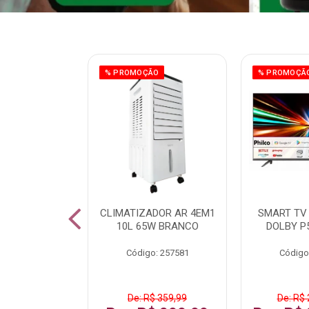
% PROMOÇÃO
% PROMOÇÃ
IZADOR AR
CLIMATIZADOR AR 4EM1
SMART TV 
5L 120W BR
10L 65W BRANCO
DOLBY P
: 259016
Código: 257581
Código
De: R$ 359,99
De: R$ 