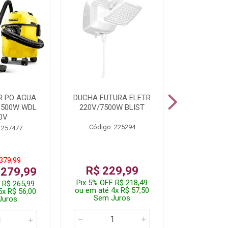
R PO AGUA
DUCHA FUTURA ELETR
PARAFUSADE
1500W WDL
220V/7500W BLIST
BATE
0V
Código: 225294
Código:
 257477
 379,99
De: R$
R$ 229,99
 279,99
Por: R$
Pix 5% OFF R$ 218,49
 R$ 265,99
Pix 5% OFF
ou em até 4x R$ 57,50
5x R$ 56,00
ou em até 1
Sem Juros
Juros
Sem J