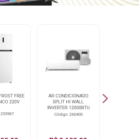
% PROMOÇÃO
FROST FREE
AR CONDICIONADO
LAVADORA A
NCO 220V
SPLIT HI WALL
FAST120 17
INVERTER 12000BTU
 255967
Código:
Código: 260400
De: R$ 