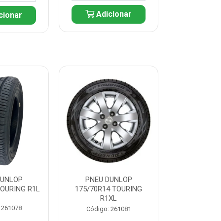
Adicionar
cionar
Adic
DUNLOP
PNEU DUNLOP
PNEU D
TOURING R1L
175/70R14 TOURING
175/70R13 T
R1XL
 261078
Código:
Código: 261081