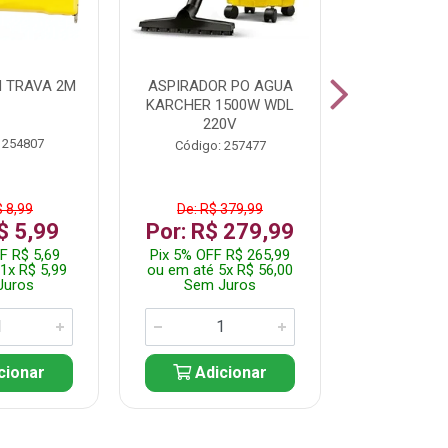
 TRAVA 2M
ASPIRADOR PO AGUA
KIT FERRAM
KARCHER 1500W WDL
220V
 254807
Código:
Código: 257477
$ 8,99
De: R$ 379,99
De: R$
$ 5,99
Por: R$ 279,99
Por: R$
F R$ 5,69
Pix 5% OFF R$ 265,99
Pix 5% OFF
1x R$ 5,99
ou em até 5x R$ 56,00
ou em até 1
Juros
Sem Juros
Sem J
cionar
Adicionar
Adic