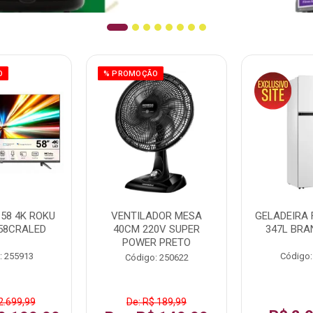
O
% PROMOÇÃO
58 4K ROKU
VENTILADOR MESA
GELADEIRA 
58CRALED
40CM 220V SUPER
347L BRA
POWER PRETO
: 255913
Código:
Código: 250622
2.699,99
De: R$ 189,99