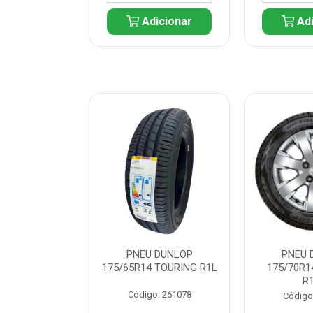
icionar
Adicionar
Adi
 DUNLOP
PNEU DUNLOP
PNEU 
 TOURING R1L
175/65R14 TOURING R1L
175/70R1
R
: 261082
Código: 261078
Código