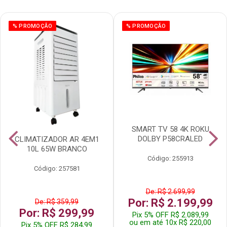
% PROMOÇÃO
% PROMOÇÃO
SMART TV 58 4K ROKU
DOLBY P58CRALED
CLIMATIZADOR AR 4EM1
10L 65W BRANCO
Código: 255913
Código: 257581
De: R$ 2.699,99
Por: R$ 2.199,99
De: R$ 359,99
Por: R$ 299,99
Pix 5% OFF R$ 2.089,99
ou em até 10x R$ 220,00
Pix 5% OFF R$ 284,99