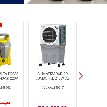
O
% PROMOÇÃO
ALTA PRESS
CLIMATIZADOR AR
AR CONDI
40PSI 220V
JUMBO 75L 210W CZ
SPLIT H
INVERTER
 258962
Código: 259017
Código:
 349,99
De: R$ 1