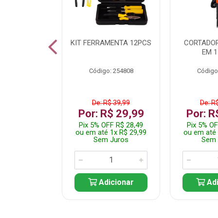
 INOX WALK
KIT FERRAMENTA 12PCS
CORTADOR
ED511413
EM 1
: 250455
Código: 254808
Código
$ 24,99
De: R$ 39,99
De: R
R$ 14,99
Por: R$ 29,99
Por: R
FF R$ 14,24
Pix 5% OFF R$ 28,49
Pix 5% OF
 1x R$ 14,99
ou em até 1x R$ 29,99
ou em até 
 Juros
Sem Juros
Sem 
icionar
Adicionar
Adi