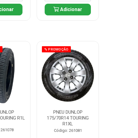
cionar
Adicionar
Adic
O
% PROMOÇÃO
% PROMOÇÃO
DUNLOP
PNEU DUNLOP
PNEU D
TOURING R1L
175/70R14 TOURING
175/70R13 T
R1XL
 261078
Código:
Código: 261081