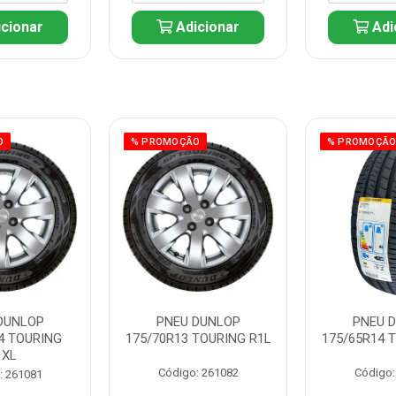
cionar
Adicionar
Adi
O
% PROMOÇÃO
% PROMOÇÃ
DUNLOP
PNEU DUNLOP
PNEU 
4 TOURING
175/70R13 TOURING R1L
175/65R14 
1XL
Código: 261082
Código:
: 261081