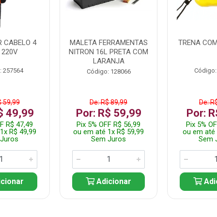
 CABELO 4
MALETA FERRAMENTAS
TRENA COM
 220V
NITRON 16L PRETA COM
LARANJA
: 257564
Código:
Código: 128066
$ 59,99
De: R$ 89,99
De: R
$ 49,99
Por: R$ 59,99
Por: R
F R$ 47,49
Pix 5% OFF R$ 56,99
Pix 5% OF
1x R$ 49,99
ou em até 1x R$ 59,99
ou em até 
Juros
Sem Juros
Sem 
cionar
Adicionar
Adi