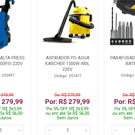
ALTA PRESS
ASPIRADOR PO AGUA
PARAFUSADE
00PSI 220V
KARCHER 1500W WDL
BAT
220V
: 255931
Código:
Código: 257477
 349,99
De: R$ 379,99
De: R$
$ 279,99
Por: R$ 279,99
Por: R
F R$ 265,99
Pix 5% OFF R$ 265,99
Pix 5% OF
5x R$ 56,00
ou em até 5x R$ 56,00
ou em até 
Juros
Sem Juros
Sem 