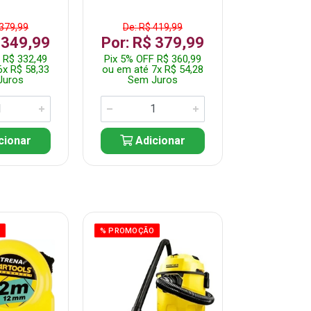
 379,99
De: R$ 419,99
De: R$ 
 349,99
Por: R$ 379,99
Por: R$
 R$ 332,49
Pix 5% OFF R$ 360,99
Pix 5% OFF
6x R$ 58,33
ou em até 7x R$ 54,28
ou em até 5
Juros
Sem Juros
Sem J
cionar
Adicionar
Adic
O
% PROMOÇÃO
% PROMOÇÃO