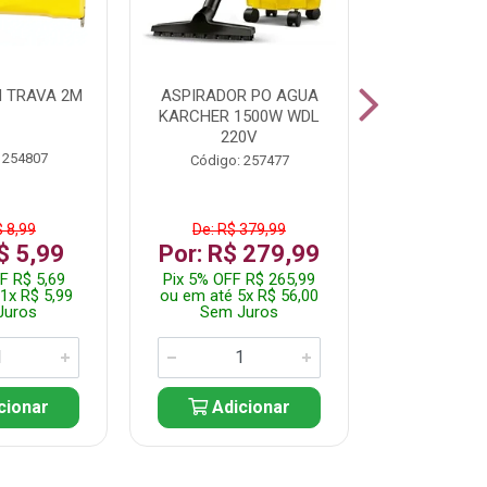
 TRAVA 2M
ASPIRADOR PO AGUA
KIT FERRAM
KARCHER 1500W WDL
220V
 254807
Código:
Código: 257477
$ 8,99
De: R$ 379,99
De: R$
$ 5,99
Por: R$ 279,99
Por: R$
F R$ 5,69
Pix 5% OFF R$ 265,99
Pix 5% OFF
1x R$ 5,99
ou em até 5x R$ 56,00
ou em até 1
Juros
Sem Juros
Sem J
cionar
Adicionar
Adic