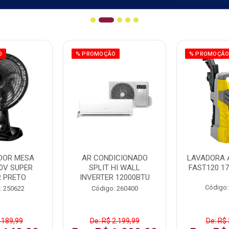
O
% PROMOÇÃO
% PROMOÇÃ
DOR MESA
AR CONDICIONADO
LAVADORA 
0V SUPER
SPLIT HI WALL
FAST120 17
 PRETO
INVERTER 12000BTU
Código:
: 250622
Código: 260400
 189,99
De: R$ 2.199,99
De: R$