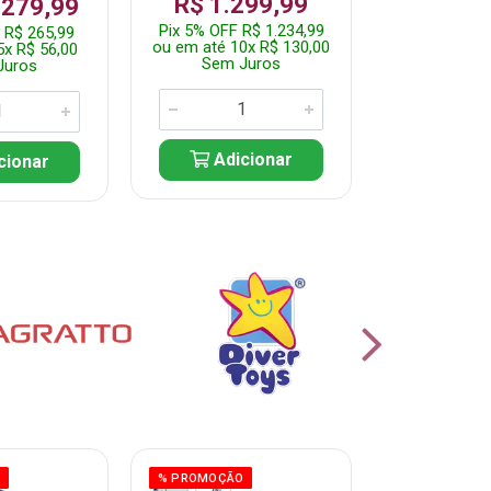
R$ 1.299,99
 279,99
Por: R$ 
Pix 5% OFF R$ 1.234,99
 R$ 265,99
Pix 5% OFF 
ou em até 10x R$ 130,00
5x R$ 56,00
ou em até 10
Sem Juros
Juros
Sem J
Adicionar
cionar
Adic
O
% PROMOÇÃO
% PROMOÇÃO