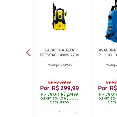
TURA ELETR
LAVADORA ALTA
LAVADORA 
00W BLIST
PRESSAO 1400W 220V
PHILCO 13
: 225294
Código: 244245
Código
$ 229,99
De: R$ 399,99
De: R$
$ 149,99
Por: R$ 299,99
Por: R
F R$ 142,49
Pix 5% OFF R$ 284,99
Pix 5% OF
 2x R$ 75,00
ou em até 5x R$ 60,00
ou em até 
 Juros
Sem Juros
Sem 