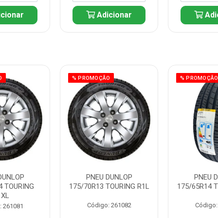
cionar
Adicionar
Adi
O
% PROMOÇÃO
% PROMOÇÃ
DUNLOP
PNEU DUNLOP
PNEU 
4 TOURING
175/70R13 TOURING R1L
175/65R14 
1XL
Código: 261082
Código:
: 261081