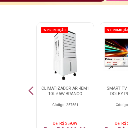
ÃO
% PROMOÇÃO
% PROMOÇÃ
 43 FULL HD
CLIMATIZADOR AR 4EM1
SMART TV 
LBY P43CRA
10L 65W BRANCO
DOLBY P
: 256519
Código: 257581
Código
 1.599,99
De: R$ 359,99
De: R$ 