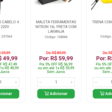
 CABELO 4
MALETA FERRAMENTAS
TRENA COM
 220V
NITRON 16L PRETA COM
LARANJA
: 257564
Código:
Código: 128066
$ 59,99
De: R$ 89,99
De: R
$ 49,99
Por: R$ 59,99
Por: R
F R$ 47,49
Pix 5% OFF R$ 56,99
Pix 5% OF
1x R$ 49,99
ou em até 1x R$ 59,99
ou em até 
Juros
Sem Juros
Sem 
cionar
Adicionar
Adi