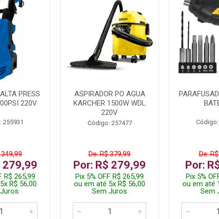
ALTA PRESS
ASPIRADOR PO AGUA
PARAFUSADE
00PSI 220V
KARCHER 1500W WDL
BAT
220V
: 255931
Código:
Código: 257477
 349,99
De: R$ 379,99
De: R$
$ 279,99
Por: R$ 279,99
Por: R
F R$ 265,99
Pix 5% OFF R$ 265,99
Pix 5% OF
5x R$ 56,00
ou em até 5x R$ 56,00
ou em até 
Juros
Sem Juros
Sem 