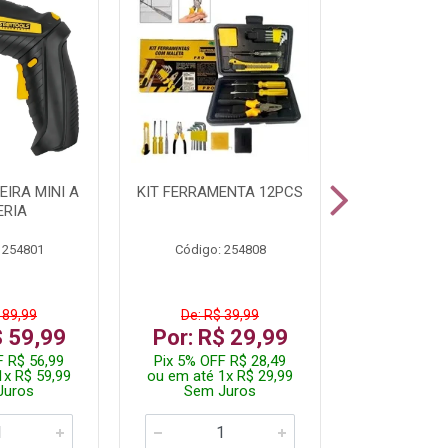
IRA MINI A
KIT FERRAMENTA 12PCS
PARAFUSADE
ERIA
STARTOOLS
 254801
Código: 254808
Código:
 89,99
De: R$ 39,99
De: R$ 
$ 59,99
Por: R$ 29,99
Por: R$
F R$ 56,99
Pix 5% OFF R$ 28,49
Pix 5% OFF
1x R$ 59,99
ou em até 1x R$ 29,99
ou em até 3
Juros
Sem Juros
Sem J