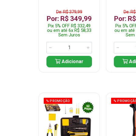
$ 359,99
De: R$ 379,99
De: R$
$ 299,99
Por: R$ 349,99
Por: R
F R$ 284,99
Pix 5% OFF R$ 332,49
Pix 5% OF
 5x R$ 60,00
ou em até 6x R$ 58,33
ou em até 
 Juros
Sem Juros
Sem 
icionar
Adicionar
Adi
ÃO
% PROMOÇÃO
% PROMOÇÃ