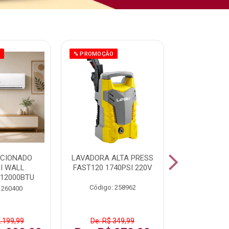
O
% PROMOÇÃO
ICIONADO
LAVADORA ALTA PRESS
CLIMATIZ
HI WALL
FAST120 1740PSI 220V
JUMBO 75L
 12000BTU
Código: 258962
Código:
 260400
2.199,99
De: R$ 349,99