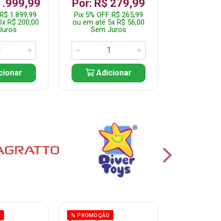
R$ 1.2
1.999,99
Por: R$ 279,99
Pix 5% OFF 
R$ 1.899,99
Pix 5% OFF R$ 265,99
ou em até 10
0x R$ 200,00
ou em até 5x R$ 56,00
Sem J
Juros
Sem Juros
Adic
cionar
Adicionar
O
% PROMOÇÃO
% PROMOÇÃO