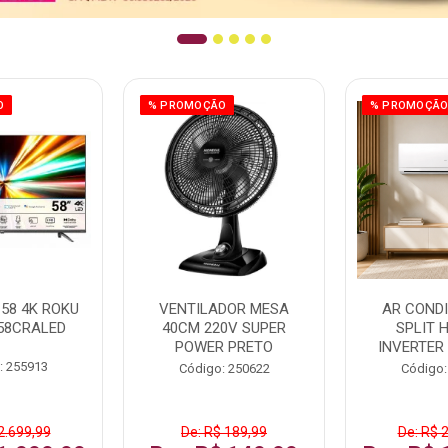
O
% PROMOÇÃO
% PROMOÇÃ
58 4K ROKU
VENTILADOR MESA
AR COND
58CRALED
40CM 220V SUPER
SPLIT 
POWER PRETO
INVERTER
: 255913
Código: 250622
Código:
2.699,99
De: R$ 189,99
De: R$ 