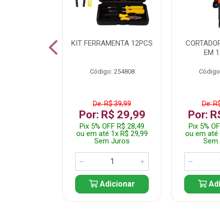
 INOX WALK
KIT FERRAMENTA 12PCS
CORTADOR
ED511413
EM 1
: 250455
Código: 254808
Código
$ 24,99
De: R$ 39,99
De: R
R$ 14,99
Por: R$ 29,99
Por: R
FF R$ 14,24
Pix 5% OFF R$ 28,49
Pix 5% OF
 1x R$ 14,99
ou em até 1x R$ 29,99
ou em até 
 Juros
Sem Juros
Sem 
icionar
Adicionar
Adi