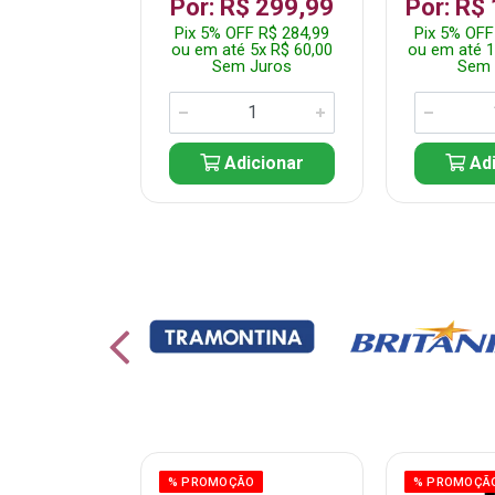
 1.349,99
Por: R$ 299,99
Por: R$
 R$ 1.282,49
Pix 5% OFF R$ 284,99
Pix 5% OFF
10x R$ 135,00
ou em até 5x R$ 60,00
ou em até 1
 Juros
Sem Juros
Sem 
icionar
Adicionar
Adi
ÃO
% PROMOÇÃO
% PROMOÇÃ