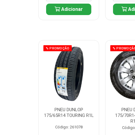
icionar
Adicionar
Adi
ÃO
% PROMOÇÃO
% PROMOÇÃ
 DUNLOP
PNEU DUNLOP
PNEU 
 TOURING R1L
175/65R14 TOURING R1L
175/70R1
R
: 261082
Código: 261078
Código