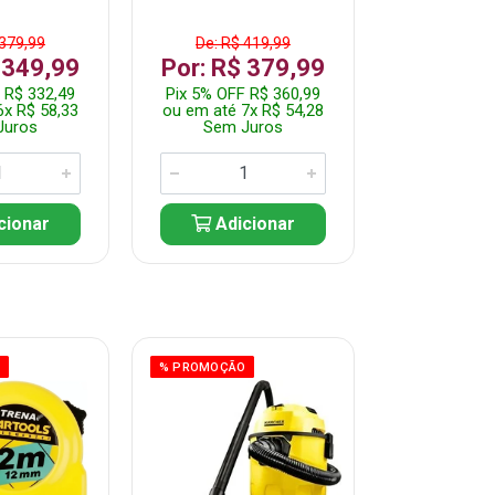
 379,99
De: R$ 419,99
De: R$ 
 349,99
Por: R$ 379,99
Por: R$
 R$ 332,49
Pix 5% OFF R$ 360,99
Pix 5% OFF
6x R$ 58,33
ou em até 7x R$ 54,28
ou em até 5
Juros
Sem Juros
Sem J
cionar
Adicionar
Adic
O
% PROMOÇÃO
% PROMOÇÃO