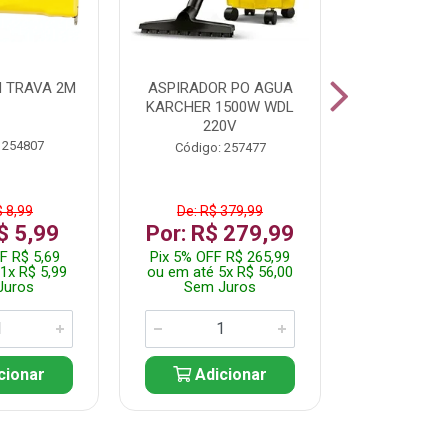
 TRAVA 2M
ASPIRADOR PO AGUA
KIT FERRAM
KARCHER 1500W WDL
220V
 254807
Código:
Código: 257477
$ 8,99
De: R$ 379,99
De: R$
$ 5,99
Por: R$ 279,99
Por: R$
F R$ 5,69
Pix 5% OFF R$ 265,99
Pix 5% OFF
1x R$ 5,99
ou em até 5x R$ 56,00
ou em até 1
Juros
Sem Juros
Sem J
cionar
Adicionar
Adic