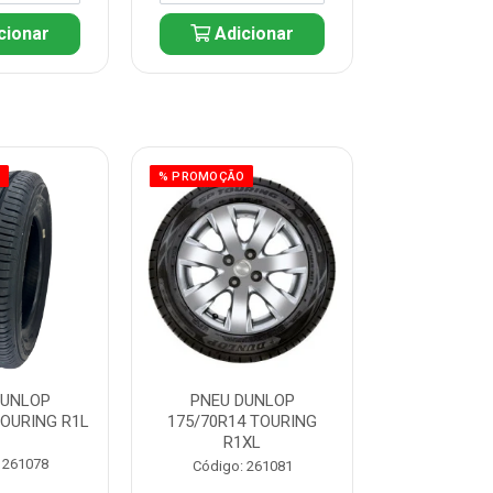
cionar
Adicionar
Adic
O
% PROMOÇÃO
% PROMOÇÃO
DUNLOP
PNEU DUNLOP
PNEU D
TOURING R1L
175/70R14 TOURING
175/70R13 T
R1XL
 261078
Código:
Código: 261081