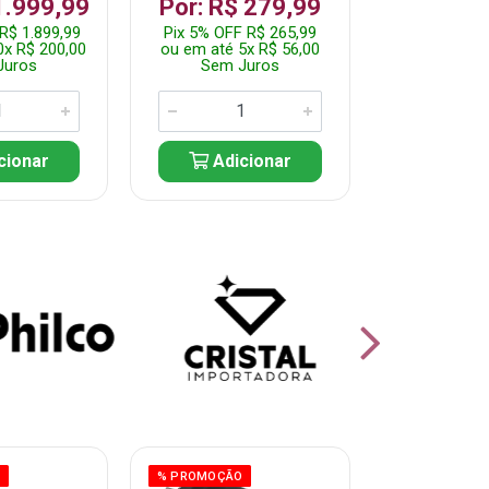
1.999,99
Por: R$ 279,99
Por: R$
R$ 1.899,99
Pix 5% OFF R$ 265,99
Pix 5% OFF
0x R$ 200,00
ou em até 5x R$ 56,00
ou em até 10
Juros
Sem Juros
Sem J
cionar
Adicionar
Adic
O
% PROMOÇÃO
% PROMOÇÃO