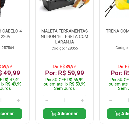
 CABELO 4
MALETA FERRAMENTAS
TRENA COM
 220V
NITRON 16L PRETA COM
LARANJA
: 257564
Código:
Código: 128066
$ 59,99
De: R$ 89,99
De: R
$ 49,99
Por: R$ 59,99
Por: R
F R$ 47,49
Pix 5% OFF R$ 56,99
Pix 5% OF
1x R$ 49,99
ou em até 1x R$ 59,99
ou em até 
Juros
Sem Juros
Sem 
cionar
Adicionar
Adi