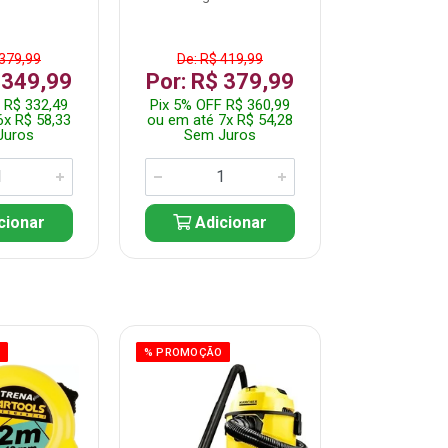
 379,99
De: R$ 419,99
De: R$ 
 349,99
Por: R$ 379,99
Por: R$
 R$ 332,49
Pix 5% OFF R$ 360,99
Pix 5% OFF
6x R$ 58,33
ou em até 7x R$ 54,28
ou em até 5
Juros
Sem Juros
Sem J
cionar
Adicionar
Adic
O
% PROMOÇÃO
% PROMOÇÃO