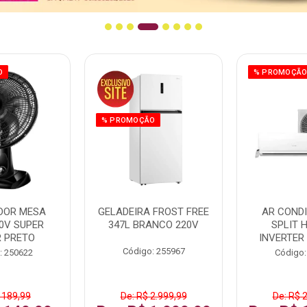
O
% PROMOÇÃ
% PROMOÇÃO
DOR MESA
GELADEIRA FROST FREE
AR COND
0V SUPER
347L BRANCO 220V
SPLIT 
 PRETO
INVERTER
Código: 255967
: 250622
Código:
 189,99
De: R$ 2.999,99
De: R$ 