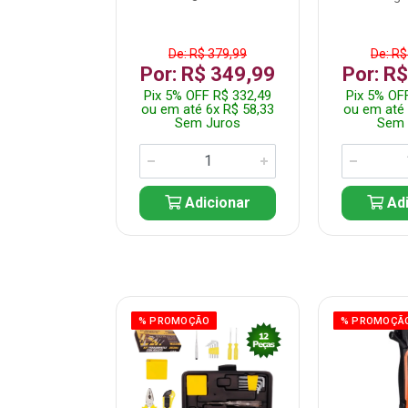
$ 359,99
De: R$ 379,99
De: R$
$ 299,99
Por: R$ 349,99
Por: R
F R$ 284,99
Pix 5% OFF R$ 332,49
Pix 5% OF
 5x R$ 60,00
ou em até 6x R$ 58,33
ou em até 
 Juros
Sem Juros
Sem 
icionar
Adicionar
Adi
ÃO
% PROMOÇÃO
% PROMOÇÃ