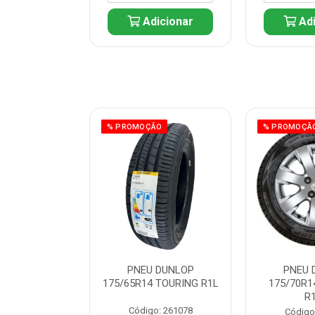
icionar
Adicionar
Adi
ÃO
% PROMOÇÃO
% PROMOÇÃ
 DUNLOP
PNEU DUNLOP
PNEU 
 TOURING R1L
175/65R14 TOURING R1L
175/70R1
R
: 261082
Código: 261078
Código