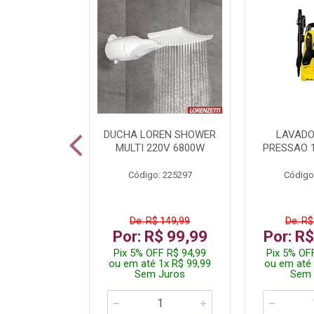
TURA ELETR
DUCHA LOREN SHOWER
LAVADO
00W BLIST
MULTI 220V 6800W
PRESSAO 
: 225294
Código: 225297
Código
De: R$ 149,99
De: R$
229,99
Por: R$ 99,99
Por: R
F R$ 218,49
Pix 5% OFF R$ 94,99
Pix 5% OF
 4x R$ 57,50
ou em até 1x R$ 99,99
ou em até 
 Juros
Sem Juros
Sem 