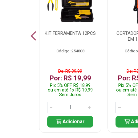
 INOX WALK
KIT FERRAMENTA 12PCS
CORTADOR
ED511413
EM 1
: 250455
Código: 254808
Código
$ 24,99
De: R$ 39,99
De: R
R$ 14,99
Por: R$ 19,99
Por: R
FF R$ 14,24
Pix 5% OFF R$ 18,99
Pix 5% OF
 1x R$ 14,99
ou em até 1x R$ 19,99
ou em até 
 Juros
Sem Juros
Sem 
icionar
Adicionar
Adi