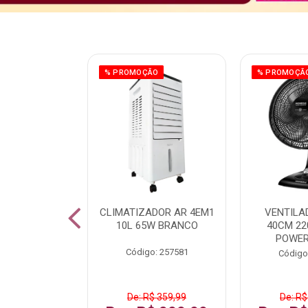
ÃO
% PROMOÇÃO
% PROMOÇÃ
 43 FULL HD
CLIMATIZADOR AR 4EM1
VENTILA
LBY P43CRA
10L 65W BRANCO
40CM 22
POWER
: 256519
Código: 257581
Código
 1.599,99
De: R$ 359,99
De: R$