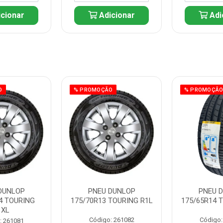
cionar
Adicionar
Adi
O
% PROMOÇÃO
% PROMOÇÃ
DUNLOP
PNEU DUNLOP
PNEU 
4 TOURING
175/70R13 TOURING R1L
175/65R14 
1XL
Código: 261082
Código:
: 261081