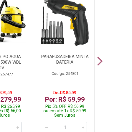
R PO AGUA
PARAFUSADEIRA MINI A
KIT FERRAM
1500W WDL
BATERIA
0V
Código: 254801
Código:
 257477
 379,99
De: R$ 89,99
De: R$
 279,99
Por: R$ 59,99
Por: R$
 R$ 265,99
Pix 5% OFF R$ 56,99
Pix 5% OFF
5x R$ 56,00
ou em até 1x R$ 59,99
ou em até 1
Juros
Sem Juros
Sem J