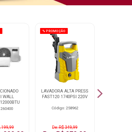
O
% PROMOÇÃO
% PROMOÇÃO
ICIONADO
LAVADORA ALTA PRESS
CLIMATIZ
HI WALL
FAST120 1740PSI 220V
JUMBO 75L
 12000BTU
Código: 258962
Código:
 260400
2.199,99
De: R$ 349,99
De: R$ 1