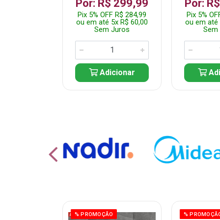
 1.349,99
Por: R$ 299,99
Por: R
 R$ 1.282,49
Pix 5% OFF R$ 284,99
Pix 5% OF
10x R$ 135,00
ou em até 5x R$ 60,00
ou em até 
 Juros
Sem Juros
Sem 
icionar
Adicionar
Adi
% PROMOÇÃO
% PROMOÇÃ