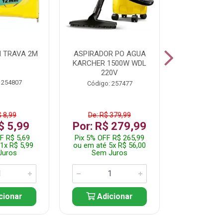
 TRAVA 2M
ASPIRADOR PO AGUA
KIT FERRAM
KARCHER 1500W WDL
220V
 254807
Código:
Código: 257477
$ 8,99
De: R$ 379,99
De: R$
$ 5,99
Por: R$ 279,99
Por: R$
F R$ 5,69
Pix 5% OFF R$ 265,99
Pix 5% OFF
1x R$ 5,99
ou em até 5x R$ 56,00
ou em até 1
Juros
Sem Juros
Sem J
cionar
Adicionar
Adic