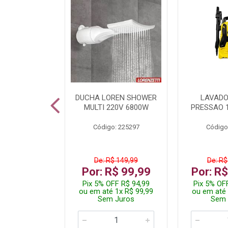
TURA ELETR
DUCHA LOREN SHOWER
LAVADO
00W BLIST
MULTI 220V 6800W
PRESSAO 
: 225294
Código: 225297
Código
De: R$ 149,99
De: R$
229,99
Por: R$ 99,99
Por: R
F R$ 218,49
Pix 5% OFF R$ 94,99
Pix 5% OF
 4x R$ 57,50
ou em até 1x R$ 99,99
ou em até 
 Juros
Sem Juros
Sem 