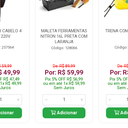
 CABELO 4
MALETA FERRAMENTAS
TRENA COM
 220V
NITRON 16L PRETA COM
LARANJA
: 257564
Código:
Código: 128066
$ 59,99
De: R$ 89,99
De: R
$ 49,99
Por: R$ 59,99
Por: R
F R$ 47,49
Pix 5% OFF R$ 56,99
Pix 5% OF
1x R$ 49,99
ou em até 1x R$ 59,99
ou em até 
Juros
Sem Juros
Sem 
cionar
Adicionar
Adi