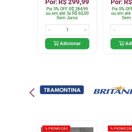
 1.349,99
Por: R$ 299,99
Por: R
 R$ 1.282,49
Pix 5% OFF R$ 284,99
Pix 5% OF
10x R$ 135,00
ou em até 5x R$ 60,00
ou em até 
 Juros
Sem Juros
Sem 
icionar
Adicionar
Adi
% PROMOÇÃO
% PROMOÇÃ