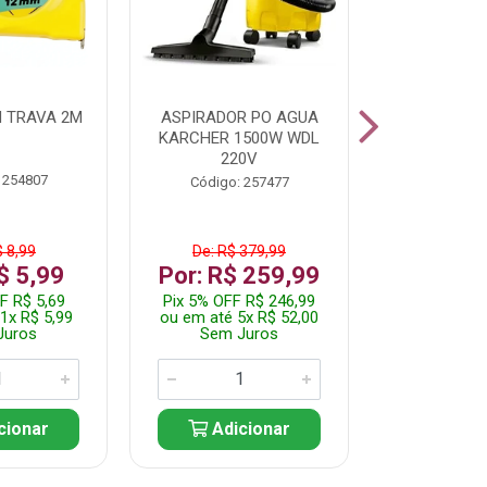
 TRAVA 2M
ASPIRADOR PO AGUA
KIT FERRAM
KARCHER 1500W WDL
220V
 254807
Código:
Código: 257477
$ 8,99
De: R$ 379,99
De: R$
$ 5,99
Por: R$ 259,99
Por: R$
F R$ 5,69
Pix 5% OFF R$ 246,99
Pix 5% OFF
1x R$ 5,99
ou em até 5x R$ 52,00
ou em até 1
Juros
Sem Juros
Sem J
cionar
Adicionar
Adic