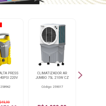
O
% PROMOÇÃO
ALTA PRESS
CLIMATIZADOR AR
AR CONDI
40PSI 220V
JUMBO 75L 210W CZ
SPLIT H
INVERTER
 258962
Código: 259017
Código:
 349,99
De: R$ 1