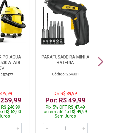
R PO AGUA
PARAFUSADEIRA MINI A
KIT FERRAM
1500W WDL
BATERIA
0V
Código: 254801
Código:
 257477
 379,99
De: R$ 89,99
De: R$
 259,99
Por: R$ 49,99
Por: R$
 R$ 246,99
Pix 5% OFF R$ 47,49
Pix 5% OFF
5x R$ 52,00
ou em até 1x R$ 49,99
ou em até 1
Juros
Sem Juros
Sem J