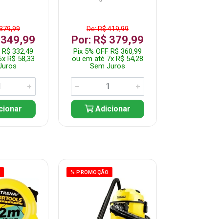
 379,99
De: R$ 419,99
De: R$ 
 349,99
Por: R$ 379,99
Por: R$
 R$ 332,49
Pix 5% OFF R$ 360,99
Pix 5% OFF
6x R$ 58,33
ou em até 7x R$ 54,28
ou em até 5
Juros
Sem Juros
Sem J
cionar
Adicionar
Adic
O
% PROMOÇÃO
% PROMOÇÃO