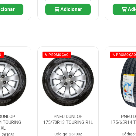
cionar
Adicionar
Adi
O
% PROMOÇÃO
% PROMOÇÃ
DUNLOP
PNEU DUNLOP
PNEU 
4 TOURING
175/70R13 TOURING R1L
175/65R14 
1XL
Código: 261082
Código:
: 261081