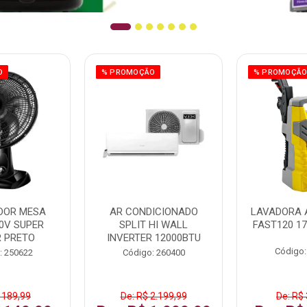
O
% PROMOÇÃO
% PROMOÇÃ
DOR MESA
AR CONDICIONADO
LAVADORA 
0V SUPER
SPLIT HI WALL
FAST120 17
 PRETO
INVERTER 12000BTU
Código:
: 250622
Código: 260400
 189,99
De: R$ 2.199,99
De: R$