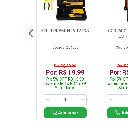
 INOX WALK
KIT FERRAMENTA 12PCS
CORTADOR
ED511413
EM 1
: 250455
Código: 254808
Código
$ 24,99
De: R$ 39,99
De: R
R$ 14,99
Por: R$ 19,99
Por: R
FF R$ 14,24
Pix 5% OFF R$ 18,99
Pix 5% OF
 1x R$ 14,99
ou em até 1x R$ 19,99
ou em até 
 Juros
Sem Juros
Sem 
icionar
Adicionar
Adi