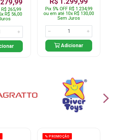
R$ 1.299,99
 279,99
Por: R$ 
Pix 5% OFF R$ 1.234,99
 R$ 265,99
Pix 5% OFF 
ou em até 10x R$ 130,00
5x R$ 56,00
ou em até 10
Sem Juros
Juros
Sem J
Adicionar
cionar
Adic
O
% PROMOÇÃO
% PROMOÇÃO