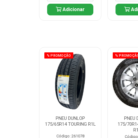
icionar
Adicionar
Adi
ÃO
% PROMOÇÃO
% PROMOÇÃ
 DUNLOP
PNEU DUNLOP
PNEU 
 TOURING R1L
175/65R14 TOURING R1L
175/70R1
R
: 261082
Código: 261078
Código