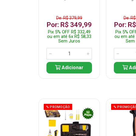
$ 359,99
De: R$ 379,99
De: R$
$ 299,99
Por: R$ 349,99
Por: R
F R$ 284,99
Pix 5% OFF R$ 332,49
Pix 5% OF
 5x R$ 60,00
ou em até 6x R$ 58,33
ou em até 
 Juros
Sem Juros
Sem 
icionar
Adicionar
Adi
ÃO
% PROMOÇÃO
% PROMOÇÃ