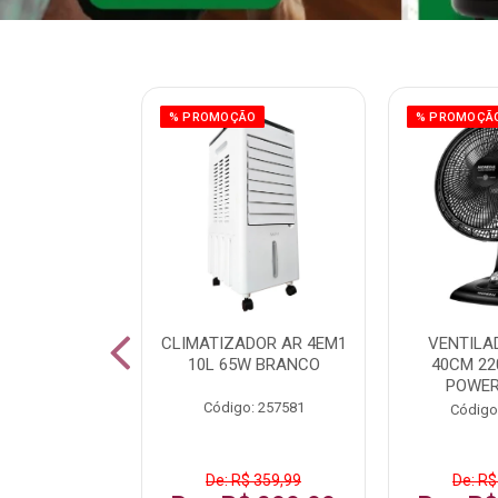
ÃO
% PROMOÇÃO
% PROMOÇÃ
 43 FULL HD
CLIMATIZADOR AR 4EM1
VENTILA
LBY P43CRA
10L 65W BRANCO
40CM 22
POWER
: 256519
Código: 257581
Código
 1.599,99
De: R$ 359,99
De: R$