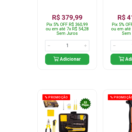
359,99
R$ 379,99
R$ 4
F R$ 341,99
Pix 5% OFF R$ 360,99
Pix 5% OF
 7x R$ 51,43
ou em até 7x R$ 54,28
ou em até 
 Juros
Sem Juros
Sem 
icionar
Adicionar
Adi
ÃO
% PROMOÇÃO
% PROMOÇÃ