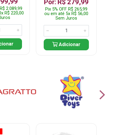
199,99
R$ 1.2
Por: R$ 279,99
R$ 2.089,99
Pix 5% OFF 
Pix 5% OFF R$ 265,99
0x R$ 220,00
ou em até 10
ou em até 5x R$ 56,00
Juros
Sem J
Sem Juros
cionar
Adic
Adicionar
O
% PROMOÇÃO