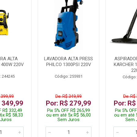
RA ALTA
LAVADORA ALTA PRESS
ASPIRADO
1400W 220V
PHILCO 1300PSI 220V
KARCHER 
22
: 244245
Código: 255931
Código:
 399,99
De: R$ 349,99
De: R$
$ 349,99
Por: R$ 279,99
Por: R$
F R$ 332,49
Pix 5% OFF R$ 265,99
Pix 5% OFF
6x R$ 58,33
ou em até 5x R$ 56,00
ou em até 
Juros
Sem Juros
Sem 