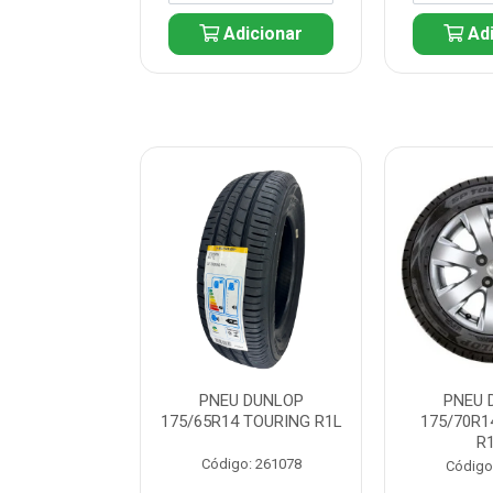
icionar
Adicionar
Adi
 DUNLOP
PNEU DUNLOP
PNEU 
 TOURING R1L
175/65R14 TOURING R1L
175/70R1
R
: 261082
Código: 261078
Código