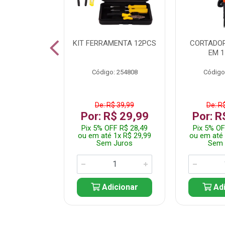
 INOX WALK
KIT FERRAMENTA 12PCS
CORTADOR
ED511413
EM 1
: 250455
Código: 254808
Código
$ 24,99
De: R$ 39,99
De: R
R$ 14,99
Por: R$ 29,99
Por: R
FF R$ 14,24
Pix 5% OFF R$ 28,49
Pix 5% OF
 1x R$ 14,99
ou em até 1x R$ 29,99
ou em até 
 Juros
Sem Juros
Sem 
icionar
Adicionar
Adi