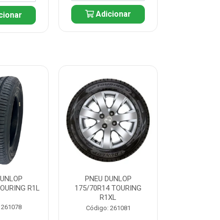
Adicionar
cionar
Adic
DUNLOP
PNEU DUNLOP
PNEU D
TOURING R1L
175/70R14 TOURING
175/70R13 T
R1XL
 261078
Código:
Código: 261081