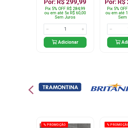
 1.349,99
Por: R$ 299,99
Por: R$
 R$ 1.282,49
Pix 5% OFF R$ 284,99
Pix 5% OFF
10x R$ 135,00
ou em até 5x R$ 60,00
ou em até 1
 Juros
Sem Juros
Sem 
icionar
Adicionar
Adi
ÃO
% PROMOÇÃO
% PROMOÇÃ