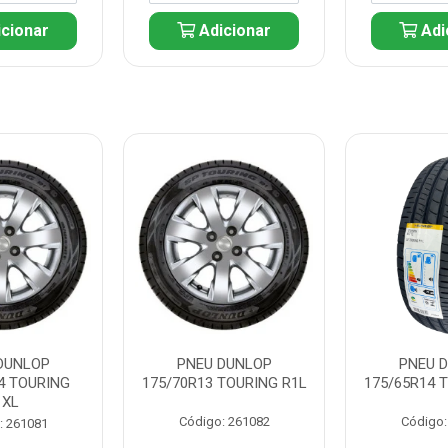
cionar
Adicionar
Adi
DUNLOP
PNEU DUNLOP
PNEU 
4 TOURING
175/70R13 TOURING R1L
175/65R14 
1XL
Código: 261082
Código:
: 261081