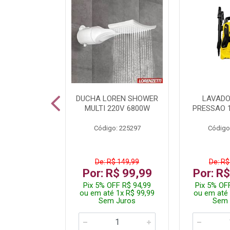
A LED TKL
DUCHA LOREN SHOWER
LAVADO
W 6500K
MULTI 220V 6800W
PRESSAO 
: 236917
Código: 225297
Código
R$ 4,99
De: R$ 149,99
De: R$
R$ 3,99
Por: R$ 99,99
Por: R
FF R$ 3,79
Pix 5% OFF R$ 94,99
Pix 5% OF
 1x R$ 3,99
ou em até 1x R$ 99,99
ou em até 
 Juros
Sem Juros
Sem 