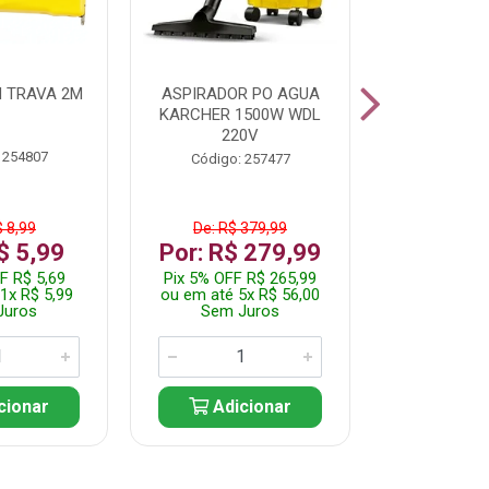
 TRAVA 2M
ASPIRADOR PO AGUA
KIT FERRAM
KARCHER 1500W WDL
220V
 254807
Código:
Código: 257477
$ 8,99
De: R$ 379,99
De: R$
$ 5,99
Por: R$ 279,99
Por: R$
F R$ 5,69
Pix 5% OFF R$ 265,99
Pix 5% OFF
1x R$ 5,99
ou em até 5x R$ 56,00
ou em até 1
Juros
Sem Juros
Sem J
cionar
Adicionar
Adic