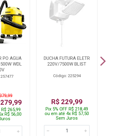
R PO AGUA
DUCHA FUTURA ELETR
PARAFUSADE
1500W WDL
220V/7500W BLIST
BATE
0V
Código: 225294
Código:
 257477
 379,99
De: R$
R$ 229,99
 279,99
Por: R$
Pix 5% OFF R$ 218,49
 R$ 265,99
Pix 5% OFF
ou em até 4x R$ 57,50
5x R$ 56,00
ou em até 1
Sem Juros
Juros
Sem J