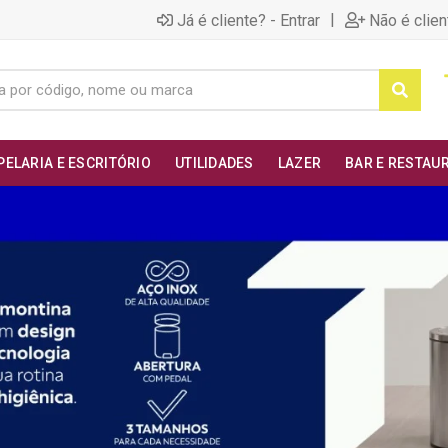
|
Já é cliente? - Entrar
Não é clien
PELARIA E ESCRITÓRIO
UTILIDADES
LAZER
BAR E RESTAU