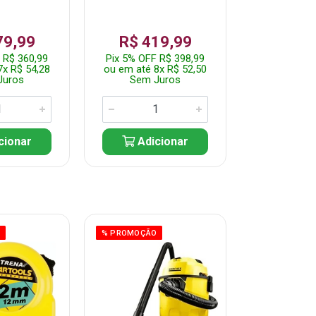
79,99
R$ 419,99
R$ 35
 R$ 360,99
Pix 5% OFF R$ 398,99
Pix 5% OFF
7x R$ 54,28
ou em até 8x R$ 52,50
ou em até 7
Juros
Sem Juros
Sem J
cionar
Adicionar
Adic
O
% PROMOÇÃO
% PROMOÇÃO