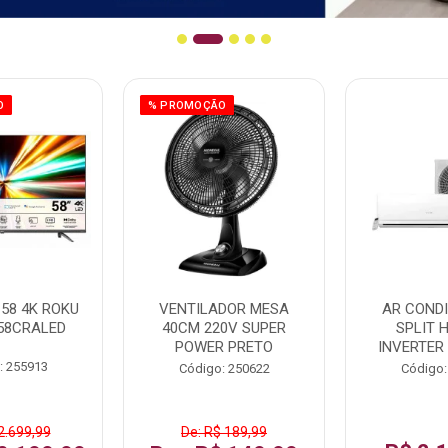
O
% PROMOÇÃO
58 4K ROKU
VENTILADOR MESA
AR COND
58CRALED
40CM 220V SUPER
SPLIT 
POWER PRETO
INVERTER
: 255913
Código: 250622
Código:
2.699,99
De: R$ 189,99