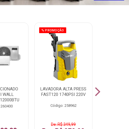
% PROMOÇÃO
ICIONADO
LAVADORA ALTA PRESS
CLIMATIZ
HI WALL
FAST120 1740PSI 220V
JUMBO 75L
 12000BTU
Código: 258962
Código:
 260400
De: R$ 349,99