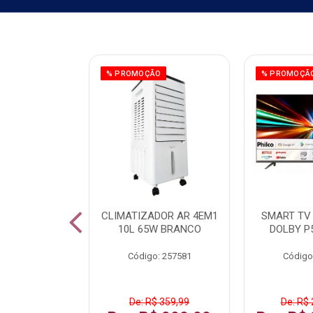
ÃO
% PROMOÇÃO
% PROMOÇÃ
 43 FULL HD
CLIMATIZADOR AR 4EM1
SMART TV 
LBY P43CRA
10L 65W BRANCO
DOLBY P
: 256519
Código: 257581
Código
 1.599,99
De: R$ 359,99
De: R$ 