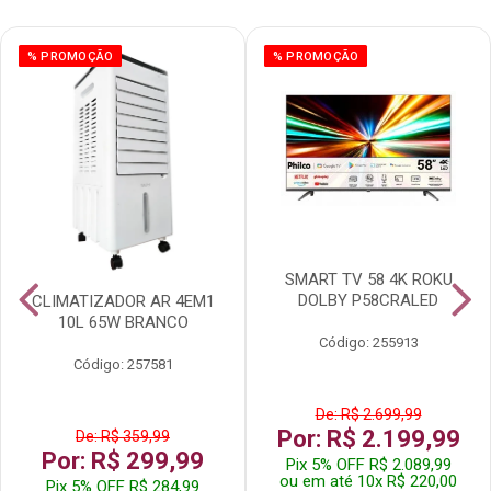
% PROMOÇÃO
% PROMOÇÃO
SMART TV 58 4K ROKU
DOLBY P58CRALED
CLIMATIZADOR AR 4EM1
10L 65W BRANCO
Código: 255913
Código: 257581
De: R$ 2.699,99
Por: R$ 2.199,99
De: R$ 359,99
Por: R$ 299,99
Pix 5% OFF R$ 2.089,99
ou em até 10x R$ 220,00
Pix 5% OFF R$ 284,99