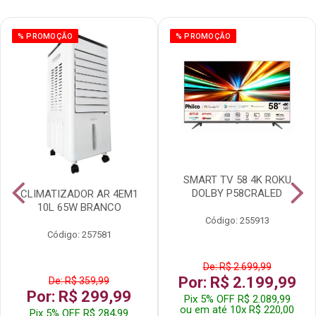
% PROMOÇÃO
% PROMOÇÃO
SMART TV 58 4K ROKU
DOLBY P58CRALED
CLIMATIZADOR AR 4EM1
10L 65W BRANCO
Código: 255913
Código: 257581
De: R$ 2.699,99
Por: R$ 2.199,99
De: R$ 359,99
Por: R$ 299,99
Pix 5% OFF R$ 2.089,99
ou em até 10x R$ 220,00
Pix 5% OFF R$ 284,99