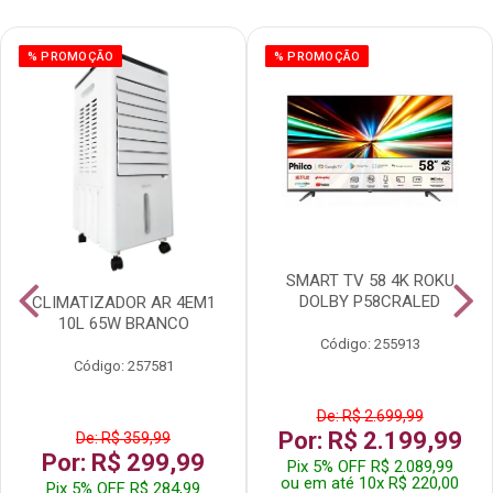
% PROMOÇÃO
% PROMOÇÃO
SMART TV 58 4K ROKU
DOLBY P58CRALED
CLIMATIZADOR AR 4EM1
10L 65W BRANCO
Código: 255913
Código: 257581
De: R$ 2.699,99
Por: R$ 2.199,99
De: R$ 359,99
Por: R$ 299,99
Pix 5% OFF R$ 2.089,99
ou em até 10x R$ 220,00
Pix 5% OFF R$ 284,99