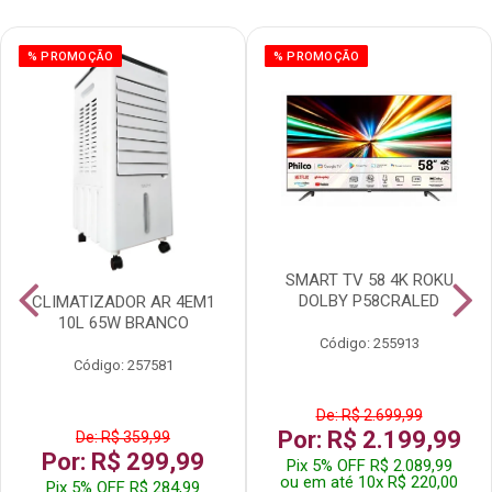
% PROMOÇÃO
% PROMOÇÃO
SMART TV 58 4K ROKU
DOLBY P58CRALED
CLIMATIZADOR AR 4EM1
10L 65W BRANCO
Código: 255913
Código: 257581
De: R$ 2.699,99
Por: R$ 2.199,99
De: R$ 359,99
Por: R$ 299,99
Pix 5% OFF R$ 2.089,99
ou em até 10x R$ 220,00
Pix 5% OFF R$ 284,99