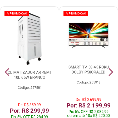
% PROMOÇÃO
% PROMOÇÃO
SMART TV 58 4K ROKU
DOLBY P58CRALED
CLIMATIZADOR AR 4EM1
10L 65W BRANCO
Código: 255913
Código: 257581
De: R$ 2.699,99
Por: R$ 2.199,99
De: R$ 359,99
Por: R$ 299,99
Pix 5% OFF R$ 2.089,99
ou em até 10x R$ 220,00
Pix 5% OFF R$ 284,99