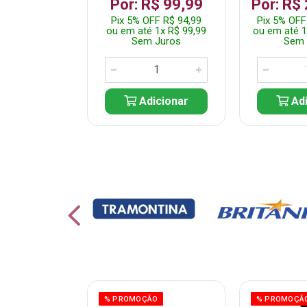
 1.349,99
Por: R$ 99,99
Por: R$
 R$ 1.282,49
Pix 5% OFF R$ 94,99
Pix 5% OFF
10x R$ 135,00
ou em até 1x R$ 99,99
ou em até 1
 Juros
Sem Juros
Sem 
icionar
Adicionar
Adi
% PROMOÇÃO
% PROMOÇÃ