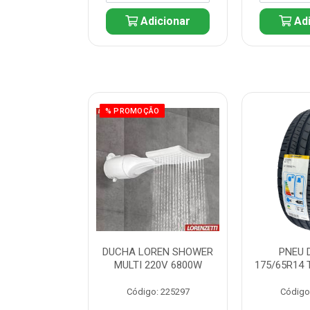
icionar
Adicionar
Adi
% PROMOÇÃO
 DUNLOP
DUCHA LOREN SHOWER
PNEU 
 TOURING R1L
MULTI 220V 6800W
175/65R14 
: 261082
Código: 225297
Código