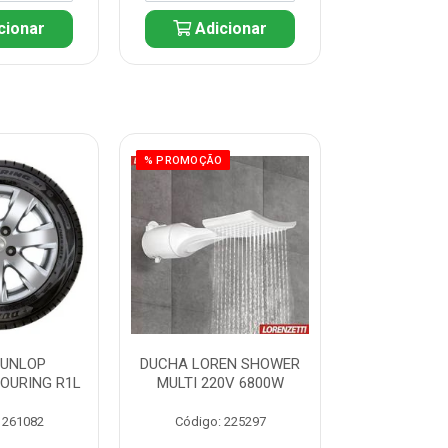
cionar
Adicionar
Adic
% PROMOÇÃO
DUNLOP
DUCHA LOREN SHOWER
PNEU D
TOURING R1L
MULTI 220V 6800W
175/65R14 T
 261082
Código: 225297
Código: