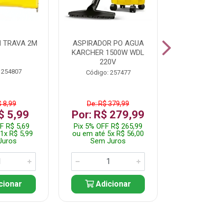
 TRAVA 2M
ASPIRADOR PO AGUA
KIT FERRAM
KARCHER 1500W WDL
220V
 254807
Código:
Código: 257477
$ 8,99
De: R$ 379,99
De: R$
$ 5,99
Por: R$ 279,99
Por: R$
F R$ 5,69
Pix 5% OFF R$ 265,99
Pix 5% OFF
1x R$ 5,99
ou em até 5x R$ 56,00
ou em até 1
Juros
Sem Juros
Sem J
cionar
Adicionar
Adic