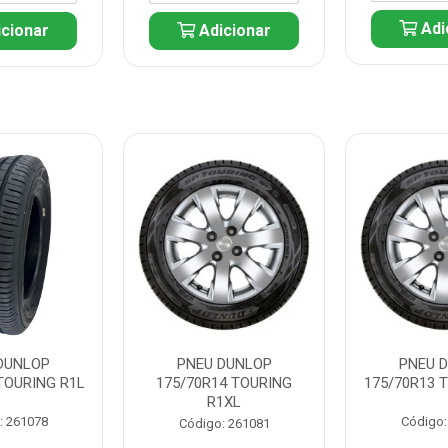
Adi
cionar
Adicionar
DUNLOP
PNEU DUNLOP
PNEU 
TOURING R1L
175/70R14 TOURING
175/70R13 
R1XL
: 261078
Código:
Código: 261081