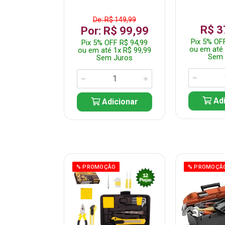
De: R$ 149,99
359,99
R$ 3
Por: R$ 99,99
F R$ 341,99
Pix 5% OF
Pix 5% OFF R$ 94,99
 7x R$ 51,43
ou em até 
ou em até 1x R$ 99,99
 Juros
Sem 
Sem Juros
icionar
Adi
Adicionar
ÃO
% PROMOÇÃO
% PROMOÇÃ