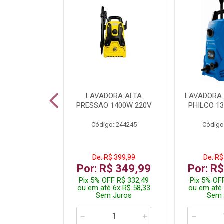
DICIONADO
LAVADORA ALTA
LAVADORA 
 HI WALL
PRESSAO 1400W 220V
PHILCO 13
R 12000BTU
Código: 244245
Código
: 260400
De: R$ 399,99
De: R$
.199,99
Por: R$ 349,99
Por: R
 R$ 2.089,99
Pix 5% OFF R$ 332,49
Pix 5% OF
10x R$ 220,00
ou em até 6x R$ 58,33
ou em até 
 Juros
Sem Juros
Sem 