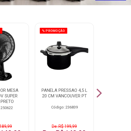
O
% PROMOÇÃO
% PROMOÇÃO
DOR MESA
PANELA PRESSAO 4,5 L
PANELA 
0V SUPER
20 CM VANCOUVER PT
VANCOUVE
 PRETO
4,5L
Código: 236839
 250622
Código:
 189,99
De: R$ 199,99
De: R$ 