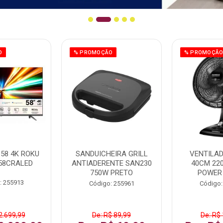
O
% PROMOÇÃO
% PROMOÇÃ
58 4K ROKU
SANDUICHEIRA GRILL
VENTILA
58CRALED
ANTIADERENTE SAN230
40CM 22
750W PRETO
POWER
: 255913
Código: 255961
Código:
2.699,99
De: R$ 89,99
De: R$