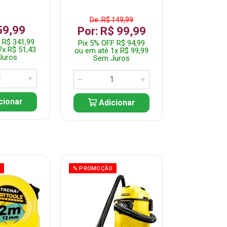
De: R$ 149,99
59,99
R$ 37
Por: R$ 99,99
 R$ 341,99
Pix 5% OFF
Pix 5% OFF R$ 94,99
7x R$ 51,43
ou em até 7
ou em até 1x R$ 99,99
Juros
Sem J
Sem Juros
cionar
Adic
Adicionar
O
% PROMOÇÃO
% PROMOÇÃO