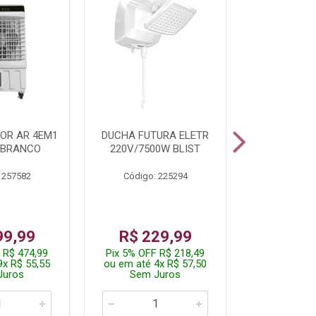
OR AR 4EM1
DUCHA FUTURA ELETR
PARAFUSADE
 BRANCO
220V/7500W BLIST
BATE
 257582
Código: 225294
Código:
De: R$
99,99
R$ 229,99
Por: R$
 R$ 474,99
Pix 5% OFF R$ 218,49
Pix 5% OFF
9x R$ 55,55
ou em até 4x R$ 57,50
ou em até 1
Juros
Sem Juros
Sem J