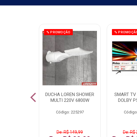
ÃO
% PROMOÇÃO
% PROMOÇÃ
 43 FULL HD
DUCHA LOREN SHOWER
SMART TV 
LBY P43CRA
MULTI 220V 6800W
DOLBY P
: 256519
Código: 225297
Código
 1.599,99
De: R$ 149,99
De: R$ 