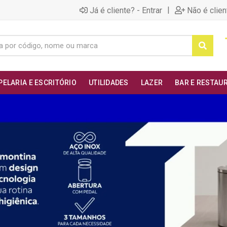
|
Já é cliente? - Entrar
Não é clien
PELARIA E ESCRITÓRIO
UTILIDADES
LAZER
BAR E RESTAU