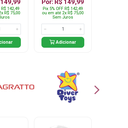
 149,99
Por: R$ 149,99
Por: R$
 R$ 142,49
Pix 5% OFF R$ 142,49
Pix 5% OFF
2x R$ 75,00
ou em até 2x R$ 75,00
ou em até 2
Juros
Sem Juros
Sem J
cionar
Adicionar
Adic
% PROMOÇÃO