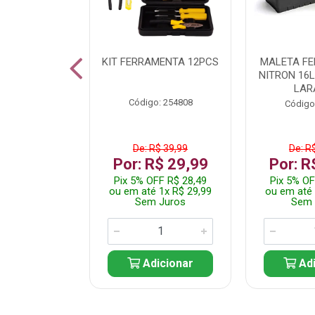
 INOX WALK
KIT FERRAMENTA 12PCS
MALETA F
ED511413
NITRON 16
LAR
: 250455
Código: 254808
Código
$ 24,99
De: R$ 39,99
De: R
R$ 14,99
Por: R$ 29,99
Por: R
FF R$ 14,24
Pix 5% OFF R$ 28,49
Pix 5% OF
 1x R$ 14,99
ou em até 1x R$ 29,99
ou em até 
 Juros
Sem Juros
Sem 
icionar
Adicionar
Adi