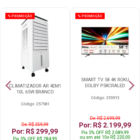
% PROMOÇÃO
% PROMOÇÃO
SMART TV 58 4K ROKU
DOLBY P58CRALED
CLIMATIZADOR AR 4EM1
10L 65W BRANCO
Código: 255913
Código: 257581
De: R$ 2.699,99
Por: R$ 2.199,99
De: R$ 359,99
Por: R$ 299,99
Pix 5% OFF R$ 2.089,99
ou em até 10x R$ 220,00
Pix 5% OFF R$ 284,99