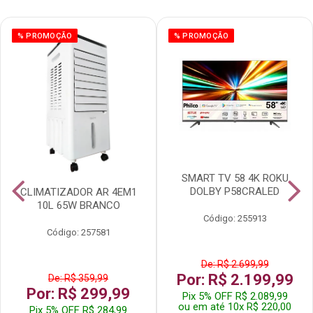
% PROMOÇÃO
% PROMOÇÃO
SMART TV 58 4K ROKU
DOLBY P58CRALED
CLIMATIZADOR AR 4EM1
10L 65W BRANCO
Código: 255913
Código: 257581
De: R$ 2.699,99
Por: R$ 2.199,99
De: R$ 359,99
Por: R$ 299,99
Pix 5% OFF R$ 2.089,99
ou em até 10x R$ 220,00
Pix 5% OFF R$ 284,99