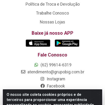
Política de Troca e Devolução
Trabalhe Conosco
Nossas Lojas
Baixe já nosso APP
Fale Conosco
(62) 99614-6319
atendimento@grupobig.com.br
Instagram
Facebook
O nosso site coleta cookies próprios e de
Formas de Pagamento
terceiros para proporcionar uma experiência
personalizada ao usuário, apresentar publicidade