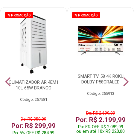
% PROMOÇÃO
% PROMOÇÃO
SMART TV 58 4K ROKU
DOLBY P58CRALED
CLIMATIZADOR AR 4EM1
10L 65W BRANCO
Código: 255913
Código: 257581
De: R$ 2.699,99
Por: R$ 2.199,99
De: R$ 359,99
Por: R$ 299,99
Pix 5% OFF R$ 2.089,99
ou em até 10x R$ 220,00
Pix 5% OFF R$ 284,99