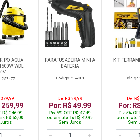
R PO AGUA
PARAFUSADEIRA MINI A
KIT FERRAM
1500W WDL
BATERIA
20V
Código: 254801
Código:
: 257477
 379,99
De: R$ 89,99
De: R$
$ 259,99
Por: R$ 49,99
Por: R
F R$ 246,99
Pix 5% OFF R$ 47,49
Pix 5% OF
5x R$ 52,00
ou em até 1x R$ 49,99
ou em até 
Juros
Sem Juros
Sem 