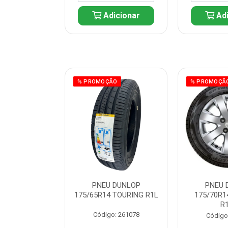
icionar
Adicionar
Adi
ÃO
% PROMOÇÃO
% PROMOÇÃ
 DUNLOP
PNEU DUNLOP
PNEU 
 TOURING R1L
175/65R14 TOURING R1L
175/70R1
R
: 261082
Código: 261078
Código