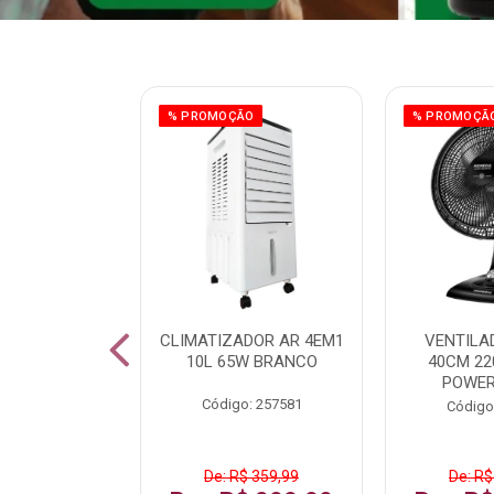
ÃO
% PROMOÇÃO
% PROMOÇÃ
 43 FULL HD
CLIMATIZADOR AR 4EM1
VENTILA
LBY P43CRA
10L 65W BRANCO
40CM 22
POWER
: 256519
Código: 257581
Código
 1.599,99
De: R$ 359,99
De: R$