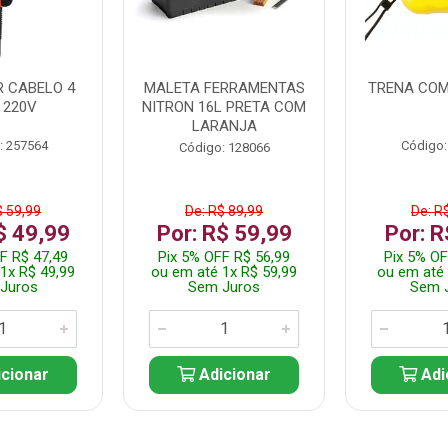
 CABELO 4
MALETA FERRAMENTAS
TRENA COM
 220V
NITRON 16L PRETA COM
LARANJA
: 257564
Código:
Código: 128066
$ 59,99
De: R$ 89,99
De: R
$ 49,99
Por: R$ 59,99
Por: R
F R$ 47,49
Pix 5% OFF R$ 56,99
Pix 5% OF
1x R$ 49,99
ou em até 1x R$ 59,99
ou em até 
Juros
Sem Juros
Sem 
cionar
Adicionar
Adi