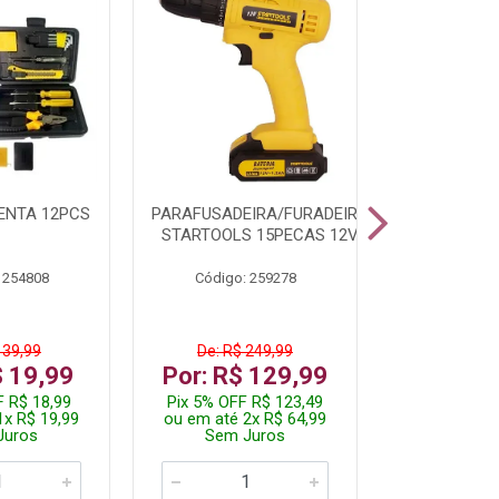
ENTA 12PCS
PARAFUSADEIRA/FURADEIRA
LAMPADA 
STARTOOLS 15PECAS 12V
60/9W 
 254808
Código: 259278
Código:
 39,99
De: R$ 249,99
De: R$
$ 19,99
Por: R$ 129,99
Por: R
F R$ 18,99
Pix 5% OFF R$ 123,49
Pix 5% OF
1x R$ 19,99
ou em até 2x R$ 64,99
ou em até 
Juros
Sem Juros
Sem J