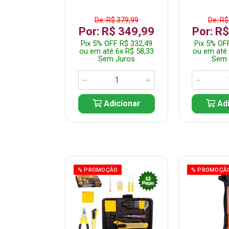
$ 359,99
De: R$ 379,99
De: R$
$ 299,99
Por: R$ 349,99
Por: R
F R$ 284,99
Pix 5% OFF R$ 332,49
Pix 5% OF
 5x R$ 60,00
ou em até 6x R$ 58,33
ou em até 
 Juros
Sem Juros
Sem 
icionar
Adicionar
Adi
ÃO
% PROMOÇÃO
% PROMOÇÃ