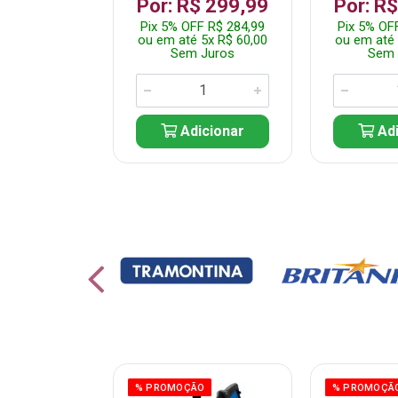
 1.349,99
Por: R$ 299,99
Por: R
 R$ 1.282,49
Pix 5% OFF R$ 284,99
Pix 5% OF
10x R$ 135,00
ou em até 5x R$ 60,00
ou em até 
 Juros
Sem Juros
Sem 
icionar
Adicionar
Adi
% PROMOÇÃO
% PROMOÇÃ