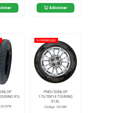
cionar
Adicionar
Adic
O
% PROMOÇÃO
% PROMOÇÃO
DUNLOP
PNEU DUNLOP
PNEU D
TOURING R1L
175/70R14 TOURING
175/70R13 T
R1XL
 261078
Código:
Código: 261081