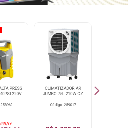
O
% PROMOÇÃO
ALTA PRESS
CLIMATIZADOR AR
AR CONDI
40PSI 220V
JUMBO 75L 210W CZ
SPLIT H
INVERTER
 258962
Código: 259017
Código:
 349,99
De: R$ 1