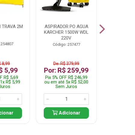
 TRAVA 2M
ASPIRADOR PO AGUA
KIT FERRAM
KARCHER 1500W WDL
220V
 254807
Código:
Código: 257477
$ 8,99
De: R$ 379,99
De: R$
$ 5,99
Por: R$ 259,99
Por: R$
F R$ 5,69
Pix 5% OFF R$ 246,99
Pix 5% OFF
1x R$ 5,99
ou em até 5x R$ 52,00
ou em até 1
Juros
Sem Juros
Sem J
cionar
Adicionar
Adic