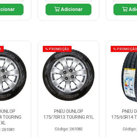
cionar
Adicionar
Adi
O
% PROMOÇÃO
% PROMOÇÃ
DUNLOP
PNEU DUNLOP
PNEU 
4 TOURING
175/70R13 TOURING R1L
175/65R14 
1XL
Código: 261082
Código:
: 261081