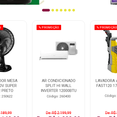
O
% PROMOÇÃO
% PROMOÇÃ
DOR MESA
AR CONDICIONADO
LAVADORA 
0V SUPER
SPLIT HI WALL
FAST120 17
 PRETO
INVERTER 12000BTU
Código:
: 250622
Código: 260400
 189,99
De: R$ 2.199,99
De: R$