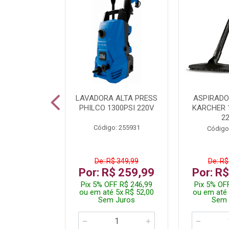
TURA ELETR
LAVADORA ALTA PRESS
ASPIRADO
00W BLIST
PHILCO 1300PSI 220V
KARCHER 
2
: 225294
Código: 255931
Código
De: R$ 349,99
De: R$
229,99
Por: R$ 259,99
Por: R
F R$ 218,49
Pix 5% OFF R$ 246,99
Pix 5% OF
 4x R$ 57,50
ou em até 5x R$ 52,00
ou em até 
 Juros
Sem Juros
Sem 