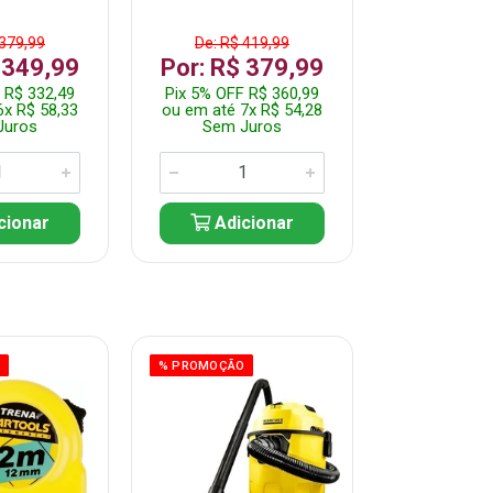
 379,99
De: R$ 419,99
De: R$ 
 349,99
Por: R$ 379,99
Por: R$
 R$ 332,49
Pix 5% OFF R$ 360,99
Pix 5% OFF
6x R$ 58,33
ou em até 7x R$ 54,28
ou em até 5
Juros
Sem Juros
Sem J
cionar
Adicionar
Adic
O
% PROMOÇÃO
% PROMOÇÃO