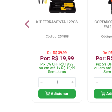
 INOX WALK
KIT FERRAMENTA 12PCS
CORTADOR
ED511413
EM 1
: 250455
Código: 254808
Código
$ 24,99
De: R$ 39,99
De: R
R$ 14,99
Por: R$ 19,99
Por: R
FF R$ 14,24
Pix 5% OFF R$ 18,99
Pix 5% OF
 1x R$ 14,99
ou em até 1x R$ 19,99
ou em até 
 Juros
Sem Juros
Sem 
icionar
Adicionar
Adi