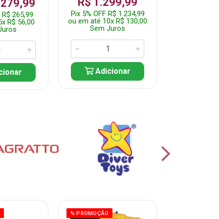
R$ 1.299,99
 279,99
Por: R$ 
Pix 5% OFF R$ 1.234,99
 R$ 265,99
Pix 5% OFF 
ou em até 10x R$ 130,00
5x R$ 56,00
ou em até 10
Sem Juros
Juros
Sem J
Adicionar
cionar
Adic
O
% PROMOÇÃO
% PROMOÇÃO