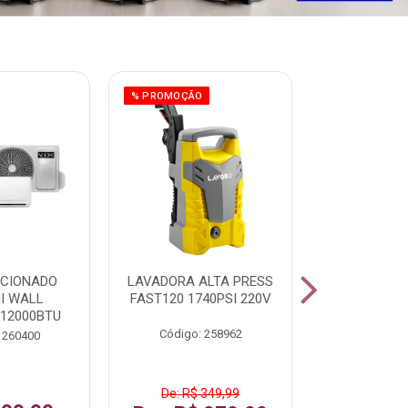
% PROMOÇÃO
ICIONADO
LAVADORA ALTA PRESS
CLIMATIZ
HI WALL
FAST120 1740PSI 220V
JUMBO 75L
 12000BTU
Código: 258962
Código:
 260400
De: R$ 349,99