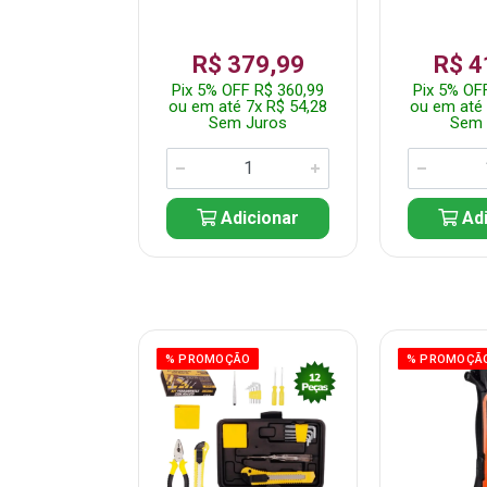
359,99
R$ 379,99
R$ 4
F R$ 341,99
Pix 5% OFF R$ 360,99
Pix 5% OF
 7x R$ 51,43
ou em até 7x R$ 54,28
ou em até 
 Juros
Sem Juros
Sem 
icionar
Adicionar
Adi
ÃO
% PROMOÇÃO
% PROMOÇÃ