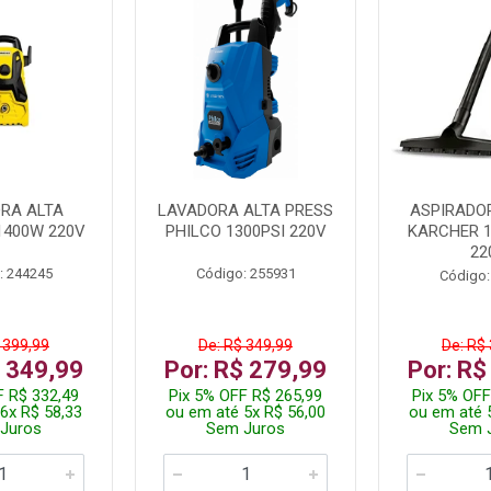
RA ALTA
LAVADORA ALTA PRESS
ASPIRADO
1400W 220V
PHILCO 1300PSI 220V
KARCHER 
22
: 244245
Código: 255931
Código:
 399,99
De: R$ 349,99
De: R$
$ 349,99
Por: R$ 279,99
Por: R$
F R$ 332,49
Pix 5% OFF R$ 265,99
Pix 5% OFF
6x R$ 58,33
ou em até 5x R$ 56,00
ou em até 
Juros
Sem Juros
Sem 