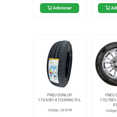
icionar
Adicionar
Adi
 DUNLOP
PNEU DUNLOP
PNEU 
 TOURING R1L
175/65R14 TOURING R1L
175/70R1
R
: 261082
Código: 261078
Código