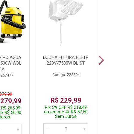
R PO AGUA
DUCHA FUTURA ELETR
PARAFUSADE
1500W WDL
220V/7500W BLIST
BATE
0V
Código: 225294
Código:
 257477
 379,99
De: R$
R$ 229,99
 279,99
Por: R$
Pix 5% OFF R$ 218,49
 R$ 265,99
Pix 5% OFF
ou em até 4x R$ 57,50
5x R$ 56,00
ou em até 1
Sem Juros
Juros
Sem J