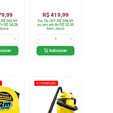
79,99
R$ 419,99
R$ 35
 R$ 360,99
Pix 5% OFF R$ 398,99
Pix 5% OFF
7x R$ 54,28
ou em até 8x R$ 52,50
ou em até 7
Juros
Sem Juros
Sem J
cionar
Adicionar
Adic
O
% PROMOÇÃO
% PROMOÇÃO