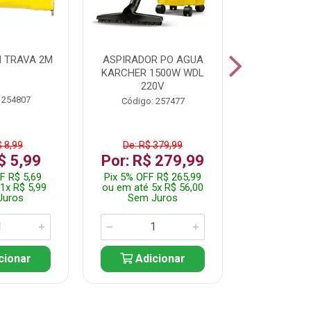
 TRAVA 2M
ASPIRADOR PO AGUA
KIT FERRAM
KARCHER 1500W WDL
220V
 254807
Código:
Código: 257477
$ 8,99
De: R$ 379,99
De: R$
$ 5,99
Por: R$ 279,99
Por: R$
F R$ 5,69
Pix 5% OFF R$ 265,99
Pix 5% OFF
1x R$ 5,99
ou em até 5x R$ 56,00
ou em até 1
Juros
Sem Juros
Sem J
cionar
Adicionar
Adic