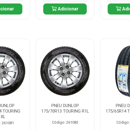
cionar
Adicionar
Adi
DUNLOP
PNEU DUNLOP
PNEU 
4 TOURING
175/70R13 TOURING R1L
175/65R14 
1XL
Código: 261082
Código:
: 261081