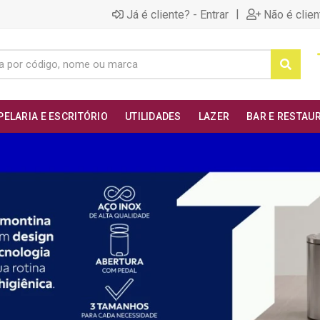
|
Já é cliente? - Entrar
Não é clien
PELARIA E ESCRITÓRIO
UTILIDADES
LAZER
BAR E RESTAU