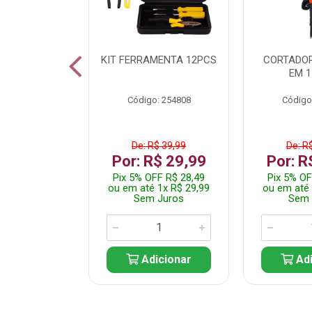
 INOX WALK
KIT FERRAMENTA 12PCS
CORTADOR
ED511413
EM 1
: 250455
Código: 254808
Código
$ 24,99
De: R$ 39,99
De: R
R$ 14,99
Por: R$ 29,99
Por: R
FF R$ 14,24
Pix 5% OFF R$ 28,49
Pix 5% OF
 1x R$ 14,99
ou em até 1x R$ 29,99
ou em até 
 Juros
Sem Juros
Sem 
icionar
Adicionar
Adi