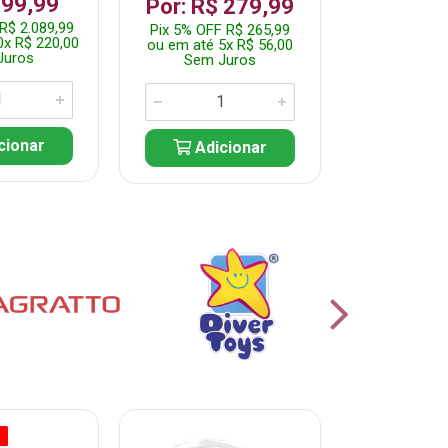
199,99
R$ 1.2
Por: R$ 279,99
R$ 2.089,99
Pix 5% OFF 
Pix 5% OFF R$ 265,99
0x R$ 220,00
ou em até 10
ou em até 5x R$ 56,00
Juros
Sem J
Sem Juros
cionar
Adic
Adicionar
O
% PROMOÇÃO