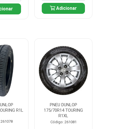
Adicionar
cionar
Adic
DUNLOP
PNEU DUNLOP
PNEU D
TOURING R1L
175/70R14 TOURING
175/70R13 T
R1XL
 261078
Código:
Código: 261081