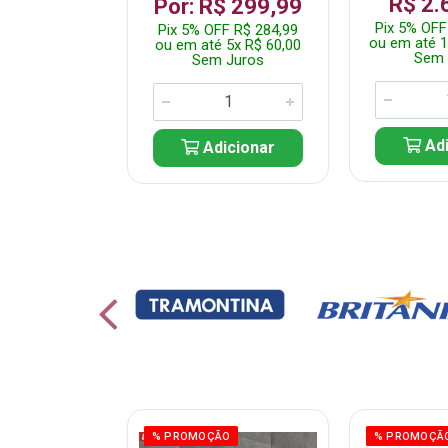
R$ 2.
 1.349,99
Por: R$ 299,99
Pix 5% OFF
 R$ 1.282,49
Pix 5% OFF R$ 284,99
ou em até 1
10x R$ 135,00
ou em até 5x R$ 60,00
Sem 
 Juros
Sem Juros
Adi
icionar
Adicionar
ÃO
% PROMOÇÃO
% PROMOÇÃ