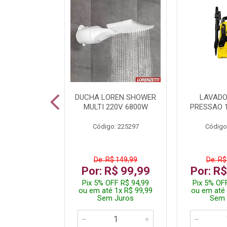
A LED TKL
DUCHA LOREN SHOWER
LAVADO
W 6500K
MULTI 220V 6800W
PRESSAO 
: 236917
Código: 225297
Código
R$ 4,99
De: R$ 149,99
De: R$
R$ 3,99
Por: R$ 99,99
Por: R
FF R$ 3,79
Pix 5% OFF R$ 94,99
Pix 5% OF
 1x R$ 3,99
ou em até 1x R$ 99,99
ou em até 
 Juros
Sem Juros
Sem 