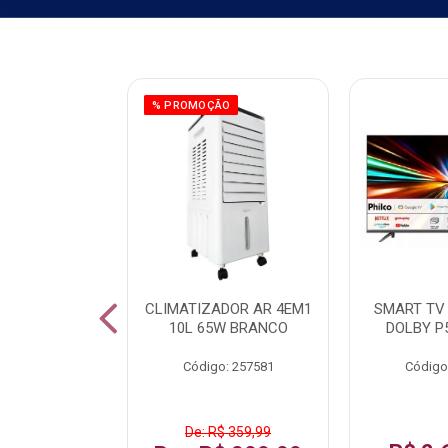
ÃO
% PROMOÇÃO
 43 FULL HD
CLIMATIZADOR AR 4EM1
SMART TV 
LBY P43CRA
10L 65W BRANCO
DOLBY P
: 256519
Código: 257581
Código
 1.599,99
De: R$ 359,99