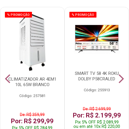
% PROMOÇÃO
% PROMOÇÃO
SMART TV 58 4K ROKU
DOLBY P58CRALED
CLIMATIZADOR AR 4EM1
10L 65W BRANCO
Código: 255913
Código: 257581
De: R$ 2.699,99
Por: R$ 2.199,99
De: R$ 359,99
Por: R$ 299,99
Pix 5% OFF R$ 2.089,99
ou em até 10x R$ 220,00
Pix 5% OFF R$ 284,99