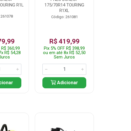
TOURING R1L
175/70R14 TOURING
175/70R13 T
R1XL
 261078
Código:
Código: 261081
79,99
R$ 419,99
R$ 35
 R$ 360,99
Pix 5% OFF R$ 398,99
Pix 5% OFF
7x R$ 54,28
ou em até 8x R$ 52,50
ou em até 7
Juros
Sem Juros
Sem J
cionar
Adicionar
Adic