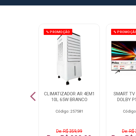
% PROMOÇÃO
% PROMOÇÃ
IZADOR AR
CLIMATIZADOR AR 4EM1
SMART TV 
5L 120W BR
10L 65W BRANCO
DOLBY P
: 259016
Código: 257581
Código
De: R$ 359,99
De: R$ 