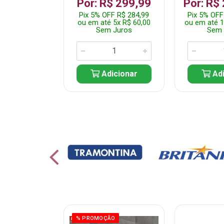
799,99
Por: R$ 299,99
Por: R$
F R$ 759,99
Pix 5% OFF R$ 284,99
Pix 5% OFF
10x R$ 80,00
ou em até 5x R$ 60,00
ou em até 1
 Juros
Sem Juros
Sem 
icionar
Adicionar
Adi
ÃO
% PROMOÇÃO