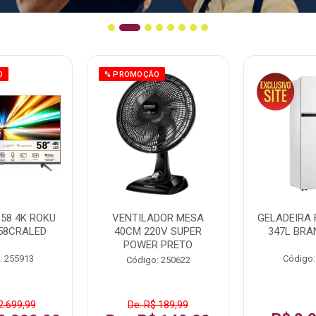
O
% PROMOÇÃO
58 4K ROKU
VENTILADOR MESA
GELADEIRA 
58CRALED
40CM 220V SUPER
347L BRA
POWER PRETO
: 255913
Código:
Código: 250622
2.699,99
De: R$ 189,99