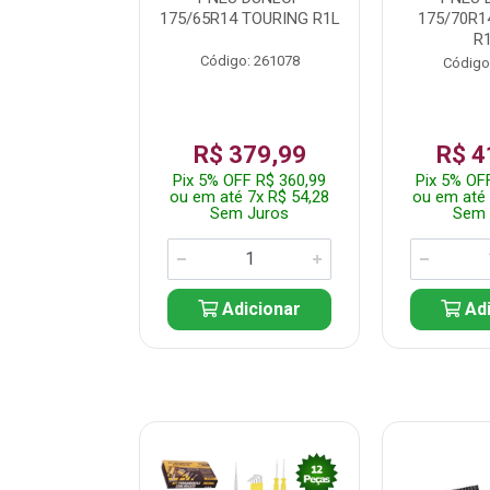
 TOURING R1L
175/65R14 TOURING R1L
175/70R1
R
: 261082
Código: 261078
Código
359,99
R$ 379,99
R$ 4
F R$ 341,99
Pix 5% OFF R$ 360,99
Pix 5% OF
 7x R$ 51,43
ou em até 7x R$ 54,28
ou em até 
 Juros
Sem Juros
Sem 
icionar
Adicionar
Adi