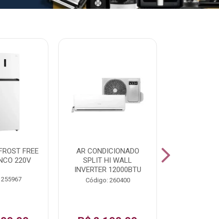
% PROMOÇÃO
FROST FREE
AR CONDICIONADO
LAVADORA A
NCO 220V
SPLIT HI WALL
FAST120 17
INVERTER 12000BTU
 255967
Código:
Código: 260400
De: R$ 