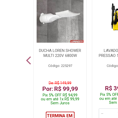
A LED TKL
DUCHA LOREN SHOWER
LAVADO
W 6500K
MULTI 220V 6800W
PRESSAO 
: 236917
Código: 225297
Código
R$ 4,99
De: R$ 149,99
R$ 3
R$ 3,99
Por: R$ 99,99
Pix 5% OF
FF R$ 3,79
Pix 5% OFF R$ 94,99
ou em até 
 1x R$ 3,99
ou em até 1x R$ 99,99
Sem 
 Juros
Sem Juros
TERMINA EM: