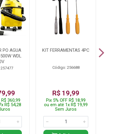
R PO AGUA
KIT FERRAMENTAS 4PC
CORTADOR
1500W WDL
CAB181 220
0V
Código: 256688
Código:
 257477
79,99
R$ 19,99
R$ 6
 R$ 360,99
Pix 5% OFF R$ 18,99
Pix 5% OFF
7x R$ 54,28
ou em até 1x R$ 19,99
ou em até 1
Juros
Sem Juros
Sem J