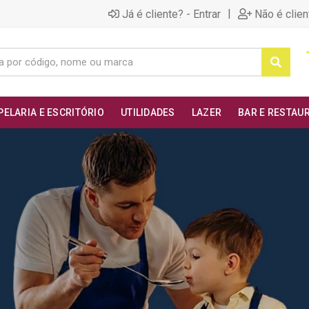
|
Já é cliente? - Entrar
Não é clien
PELARIA E ESCRITÓRIO
UTILIDADES
LAZER
BAR E RESTAU