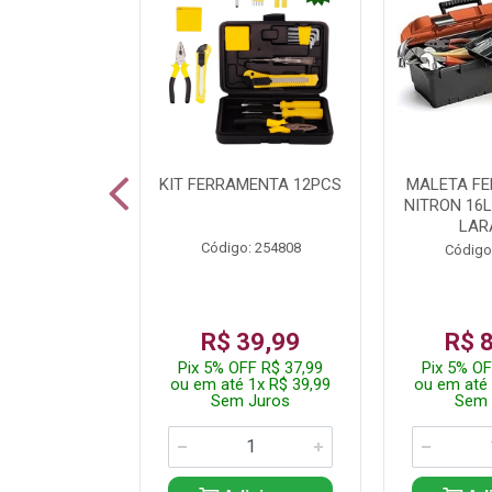
 INOX WALK
KIT FERRAMENTA 12PCS
MALETA F
ED511413
NITRON 16
LAR
: 250455
Código: 254808
Código
24,99
R$ 39,99
R$ 
FF R$ 23,74
Pix 5% OFF R$ 37,99
Pix 5% OF
 1x R$ 24,99
ou em até 1x R$ 39,99
ou em até 
 Juros
Sem Juros
Sem 