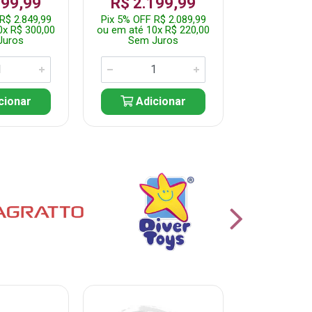
999,99
R$ 2.199,99
Por: R$
R$ 2.849,99
Pix 5% OFF R$ 2.089,99
Pix 5% OFF
0x R$ 300,00
ou em até 10x R$ 220,00
ou em até 5
Juros
Sem Juros
Sem J
cionar
Adicionar
Adic