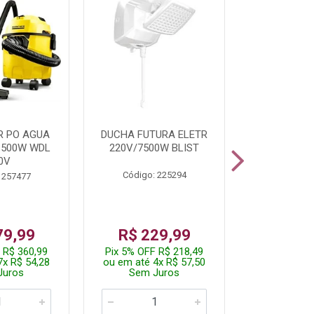
R PO AGUA
DUCHA FUTURA ELETR
PARAFUSADE
1500W WDL
220V/7500W BLIST
BATE
0V
Código: 225294
Código:
 257477
79,99
R$ 229,99
R$ 8
 R$ 360,99
Pix 5% OFF R$ 218,49
Pix 5% OFF
7x R$ 54,28
ou em até 4x R$ 57,50
ou em até 1
Juros
Sem Juros
Sem J