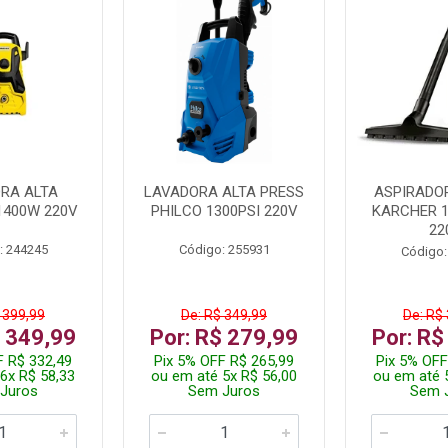
RA ALTA
LAVADORA ALTA PRESS
ASPIRADO
1400W 220V
PHILCO 1300PSI 220V
KARCHER 
22
: 244245
Código: 255931
Código:
 399,99
De: R$ 349,99
De: R$
$ 349,99
Por: R$ 279,99
Por: R$
F R$ 332,49
Pix 5% OFF R$ 265,99
Pix 5% OFF
6x R$ 58,33
ou em até 5x R$ 56,00
ou em até 
Juros
Sem Juros
Sem 