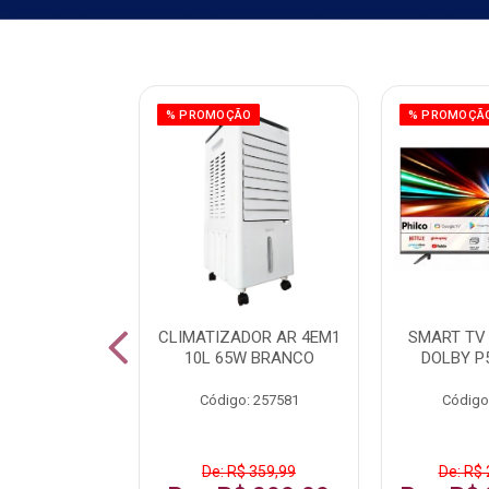
ÃO
% PROMOÇÃO
% PROMOÇÃ
 43 FULL HD
CLIMATIZADOR AR 4EM1
SMART TV 
LBY P43CRA
10L 65W BRANCO
DOLBY P
: 256519
Código: 257581
Código
 1.599,99
De: R$ 359,99
De: R$ 