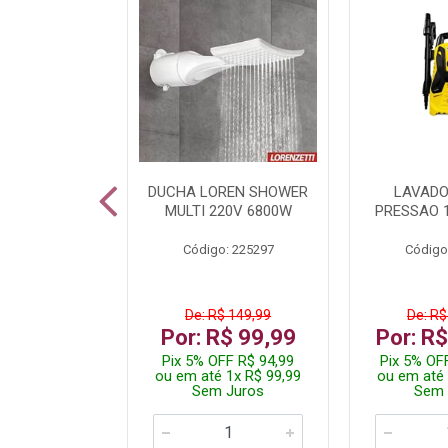
A LED TKL
DUCHA LOREN SHOWER
LAVADO
W 6500K
MULTI 220V 6800W
PRESSAO 
: 236917
Código: 225297
Código
R$ 4,99
De: R$ 149,99
De: R$
R$ 3,99
Por: R$ 99,99
Por: R
FF R$ 3,79
Pix 5% OFF R$ 94,99
Pix 5% OF
 1x R$ 3,99
ou em até 1x R$ 99,99
ou em até 
 Juros
Sem Juros
Sem 