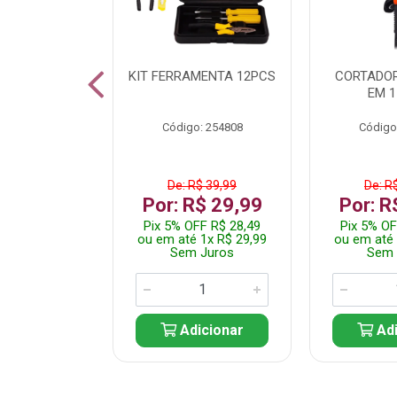
 INOX WALK
KIT FERRAMENTA 12PCS
CORTADOR
ED511413
EM 1
: 250455
Código: 254808
Código
$ 24,99
De: R$ 39,99
De: R
R$ 14,99
Por: R$ 29,99
Por: R
FF R$ 14,24
Pix 5% OFF R$ 28,49
Pix 5% OF
 1x R$ 14,99
ou em até 1x R$ 29,99
ou em até 
 Juros
Sem Juros
Sem 
icionar
Adicionar
Adi