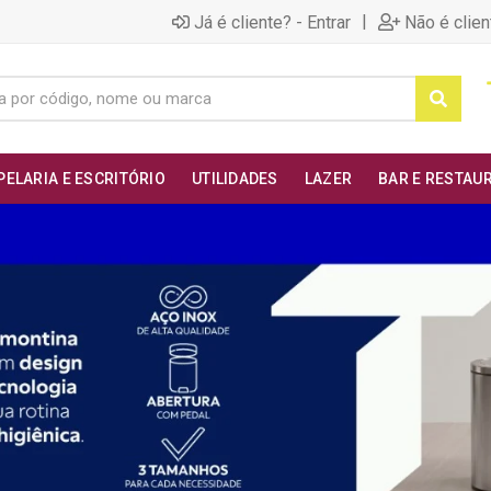
|
Já é cliente? - Entrar
Não é clien
PELARIA E ESCRITÓRIO
UTILIDADES
LAZER
BAR E RESTAU