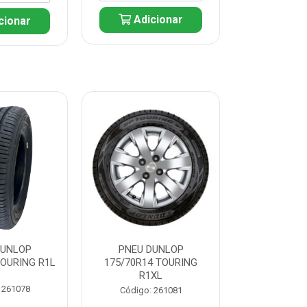
Adicionar
cionar
Adic
DUNLOP
PNEU DUNLOP
PNEU D
TOURING R1L
175/70R14 TOURING
175/70R13 T
R1XL
 261078
Código:
Código: 261081