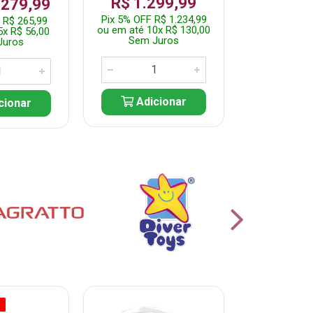
R$ 1.299,99
R$ 1.9
 279,99
Pix 5% OFF R$ 1.234,99
Pix 5% OFF 
 R$ 265,99
ou em até 10x R$ 130,00
ou em até 10
5x R$ 56,00
Sem Juros
Sem J
Juros
Adicionar
Adic
cionar
O
% PROMOÇÃO