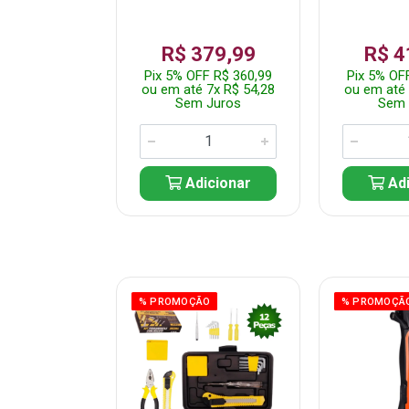
359,99
R$ 379,99
R$ 4
F R$ 341,99
Pix 5% OFF R$ 360,99
Pix 5% OF
 7x R$ 51,43
ou em até 7x R$ 54,28
ou em até 
 Juros
Sem Juros
Sem 
icionar
Adicionar
Adi
ÃO
% PROMOÇÃO
% PROMOÇÃ