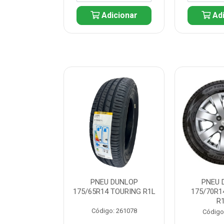
icionar
Adicionar
Adi
 DUNLOP
PNEU DUNLOP
PNEU 
 TOURING R1L
175/65R14 TOURING R1L
175/70R1
R
: 261082
Código: 261078
Código