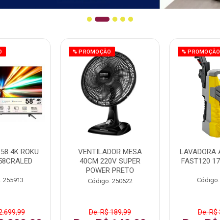
O
% PROMOÇÃO
% PROMOÇÃ
58 4K ROKU
VENTILADOR MESA
LAVADORA 
58CRALED
40CM 220V SUPER
FAST120 17
POWER PRETO
: 255913
Código:
Código: 250622
2.699,99
De: R$ 189,99
De: R$