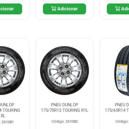
cionar
Adicionar
Adi
DUNLOP
PNEU DUNLOP
PNEU 
4 TOURING
175/70R13 TOURING R1L
175/65R14 
1XL
Código: 261082
Código:
: 261081