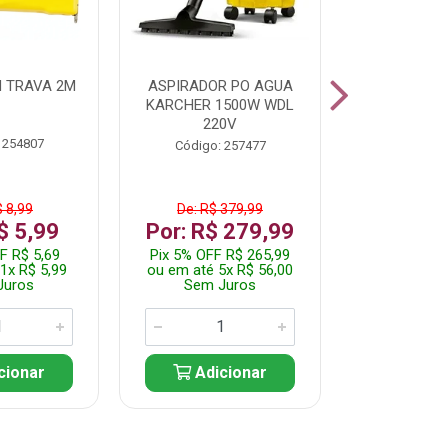
 TRAVA 2M
ASPIRADOR PO AGUA
KIT FERRAM
KARCHER 1500W WDL
220V
 254807
Código:
Código: 257477
$ 8,99
De: R$ 379,99
De: R$
$ 5,99
Por: R$ 279,99
Por: R$
F R$ 5,69
Pix 5% OFF R$ 265,99
Pix 5% OFF
1x R$ 5,99
ou em até 5x R$ 56,00
ou em até 1
Juros
Sem Juros
Sem J
cionar
Adicionar
Adic