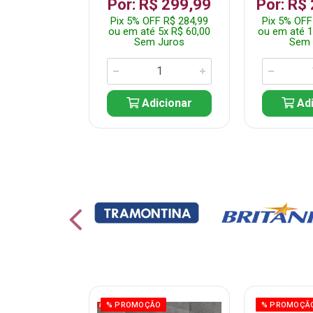
 1.349,99
Por: R$ 299,99
Por: R$
 R$ 1.282,49
Pix 5% OFF R$ 284,99
Pix 5% OFF
10x R$ 135,00
ou em até 5x R$ 60,00
ou em até 1
 Juros
Sem Juros
Sem 
icionar
Adicionar
Adi
ÃO
% PROMOÇÃO
% PROMOÇÃ