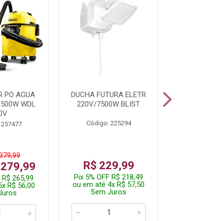
R PO AGUA
DUCHA FUTURA ELETR
PARAFUSADE
1500W WDL
220V/7500W BLIST
BATE
0V
Código: 225294
Código:
 257477
 379,99
De: R$
R$ 229,99
 279,99
Por: R$
Pix 5% OFF R$ 218,49
 R$ 265,99
Pix 5% OFF
ou em até 4x R$ 57,50
5x R$ 56,00
ou em até 1
Sem Juros
Juros
Sem J