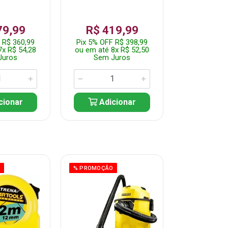
79,99
R$ 419,99
R$ 35
 R$ 360,99
Pix 5% OFF R$ 398,99
Pix 5% OFF
7x R$ 54,28
ou em até 8x R$ 52,50
ou em até 7
Juros
Sem Juros
Sem J
cionar
Adicionar
Adic
O
% PROMOÇÃO
% PROMOÇÃO