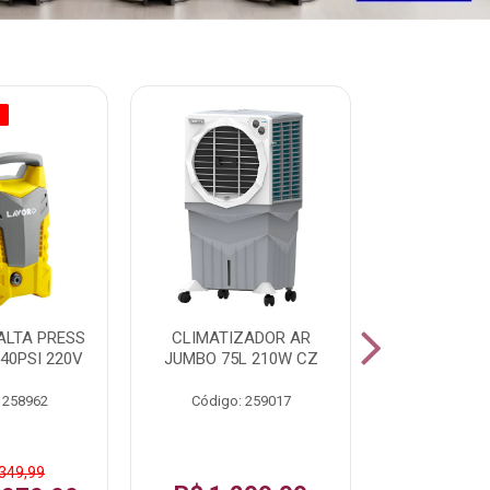
O
ALTA PRESS
CLIMATIZADOR AR
AR CONDI
40PSI 220V
JUMBO 75L 210W CZ
SPLIT H
INVERTER
 258962
Código: 259017
Código:
 349,99