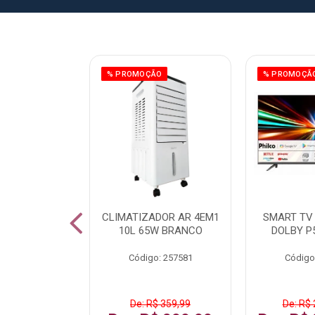
ÃO
% PROMOÇÃO
% PROMOÇÃ
 43 FULL HD
CLIMATIZADOR AR 4EM1
SMART TV 
LBY P43CRA
10L 65W BRANCO
DOLBY P
: 256519
Código: 257581
Código
 1.599,99
De: R$ 359,99
De: R$ 