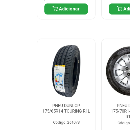
icionar
Adicionar
Adi
 DUNLOP
PNEU DUNLOP
PNEU 
 TOURING R1L
175/65R14 TOURING R1L
175/70R1
R
: 261082
Código: 261078
Código