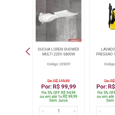
A LED TKL
DUCHA LOREN SHOWER
LAVADO
W 6500K
MULTI 220V 6800W
PRESSAO 
: 236917
Código: 225297
Código
R$ 4,99
De: R$ 149,99
De: R$
R$ 3,99
Por: R$ 99,99
Por: R
FF R$ 3,79
Pix 5% OFF R$ 94,99
Pix 5% OF
 1x R$ 3,99
ou em até 1x R$ 99,99
ou em até 
 Juros
Sem Juros
Sem 