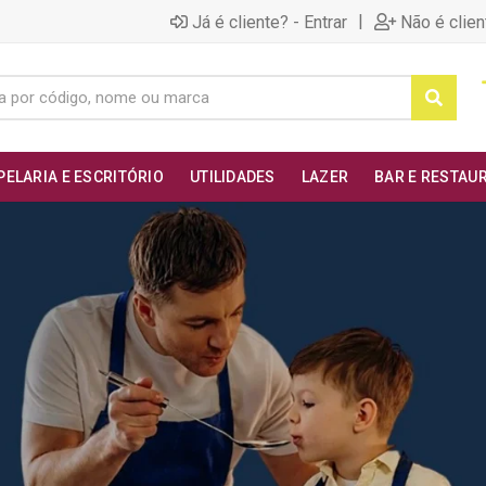
|
Já é cliente? - Entrar
Não é clien
PELARIA E ESCRITÓRIO
UTILIDADES
LAZER
BAR E RESTAU