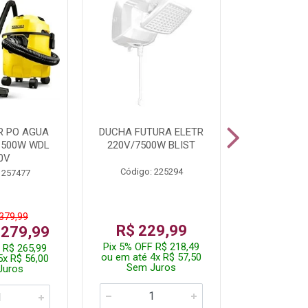
R PO AGUA
DUCHA FUTURA ELETR
PARAFUSADE
1500W WDL
220V/7500W BLIST
BATE
0V
Código: 225294
Código:
 257477
 379,99
De: R$
R$ 229,99
 279,99
Por: R$
Pix 5% OFF R$ 218,49
 R$ 265,99
Pix 5% OFF
ou em até 4x R$ 57,50
5x R$ 56,00
ou em até 1
Sem Juros
Juros
Sem J