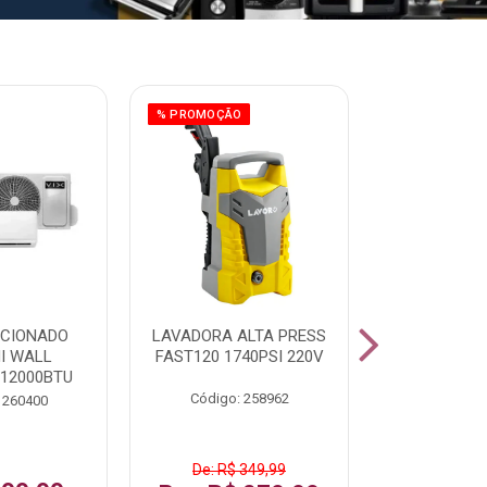
% PROMOÇÃO
ICIONADO
LAVADORA ALTA PRESS
CLIMATIZ
HI WALL
FAST120 1740PSI 220V
JUMBO 75L
 12000BTU
Código: 258962
Código:
 260400
De: R$ 349,99