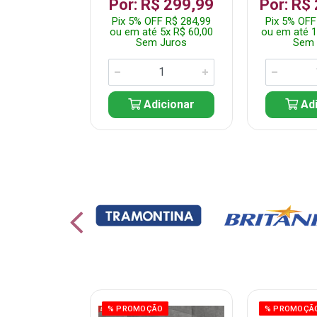
 1.349,99
Por: R$ 299,99
Por: R$
 R$ 1.282,49
Pix 5% OFF R$ 284,99
Pix 5% OFF
10x R$ 135,00
ou em até 5x R$ 60,00
ou em até 1
 Juros
Sem Juros
Sem 
icionar
Adicionar
Adi
ÃO
% PROMOÇÃO
% PROMOÇÃ