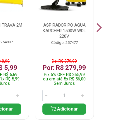
 TRAVA 2M
ASPIRADOR PO AGUA
KIT FERRAM
KARCHER 1500W WDL
220V
 254807
Código:
Código: 257477
$ 8,99
De: R$ 379,99
De: R$
$ 5,99
Por: R$ 279,99
Por: R$
F R$ 5,69
Pix 5% OFF R$ 265,99
Pix 5% OFF
1x R$ 5,99
ou em até 5x R$ 56,00
ou em até 1
Juros
Sem Juros
Sem J
cionar
Adicionar
Adic