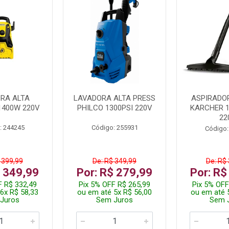
RA ALTA
LAVADORA ALTA PRESS
ASPIRADO
1400W 220V
PHILCO 1300PSI 220V
KARCHER 
22
: 244245
Código: 255931
Código:
 399,99
De: R$ 349,99
De: R$
$ 349,99
Por: R$ 279,99
Por: R$
F R$ 332,49
Pix 5% OFF R$ 265,99
Pix 5% OFF
6x R$ 58,33
ou em até 5x R$ 56,00
ou em até 
Juros
Sem Juros
Sem 