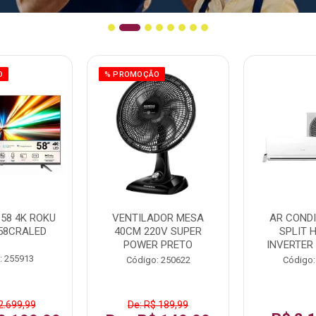
O
% PROMOÇÃO
58 4K ROKU
VENTILADOR MESA
AR COND
58CRALED
40CM 220V SUPER
SPLIT 
POWER PRETO
INVERTER
: 255913
Código: 250622
Código:
2.699,99
De: R$ 189,99