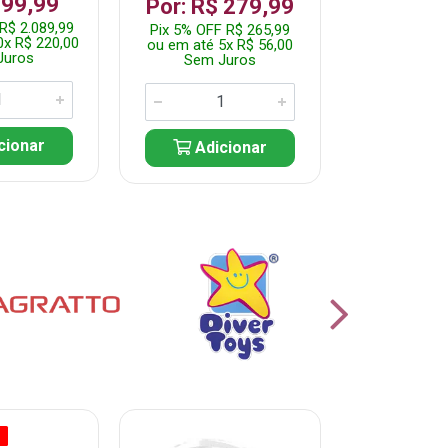
199,99
R$ 1.2
Por: R$ 279,99
R$ 2.089,99
Pix 5% OFF 
Pix 5% OFF R$ 265,99
0x R$ 220,00
ou em até 10
ou em até 5x R$ 56,00
Juros
Sem J
Sem Juros
cionar
Adic
Adicionar
O
% PROMOÇÃO