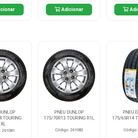
cionar
Adicionar
Adi
DUNLOP
PNEU DUNLOP
PNEU 
4 TOURING
175/70R13 TOURING R1L
175/65R14 
1XL
Código: 261082
Código:
: 261081