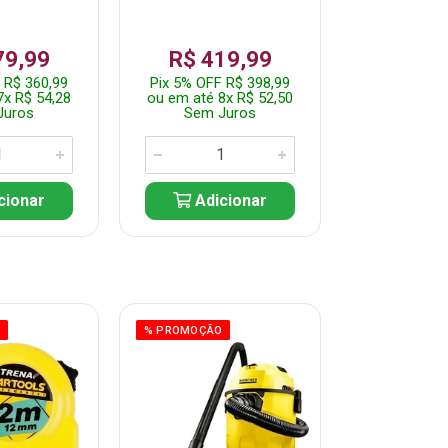
79,99
R$ 419,99
R$ 35
 R$ 360,99
Pix 5% OFF R$ 398,99
Pix 5% OFF
7x R$ 54,28
ou em até 8x R$ 52,50
ou em até 7
Juros
Sem Juros
Sem J
cionar
Adicionar
Adic
O
% PROMOÇÃO
% PROMOÇÃO