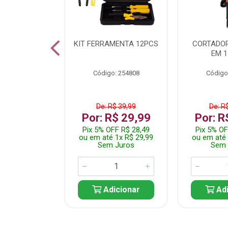
 INOX WALK
KIT FERRAMENTA 12PCS
CORTADOR
ED511413
EM 1
: 250455
Código: 254808
Código
$ 24,99
De: R$ 39,99
De: R
R$ 14,99
Por: R$ 29,99
Por: R
FF R$ 14,24
Pix 5% OFF R$ 28,49
Pix 5% OF
 1x R$ 14,99
ou em até 1x R$ 29,99
ou em até 
 Juros
Sem Juros
Sem 
icionar
Adicionar
Adi