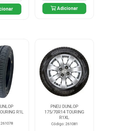
Adicionar
cionar
Adic
DUNLOP
PNEU DUNLOP
PNEU D
TOURING R1L
175/70R14 TOURING
175/70R13 T
R1XL
 261078
Código:
Código: 261081