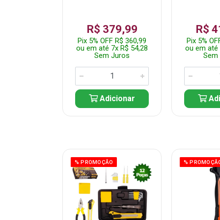
359,99
R$ 379,99
R$ 4
F R$ 341,99
Pix 5% OFF R$ 360,99
Pix 5% OF
 7x R$ 51,43
ou em até 7x R$ 54,28
ou em até 
 Juros
Sem Juros
Sem 
icionar
Adicionar
Adi
ÃO
% PROMOÇÃO
% PROMOÇÃ