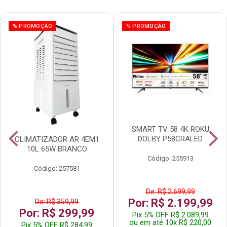
% PROMOÇÃO
% PROMOÇÃO
SMART TV 58 4K ROKU
DOLBY P58CRALED
CLIMATIZADOR AR 4EM1
10L 65W BRANCO
Código: 255913
Código: 257581
De: R$ 2.699,99
Por: R$ 2.199,99
De: R$ 359,99
Por: R$ 299,99
Pix 5% OFF R$ 2.089,99
ou em até 10x R$ 220,00
Pix 5% OFF R$ 284,99