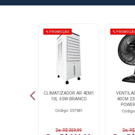
ÃO
% PROMOÇÃO
% PROMOÇÃ
 43 FULL HD
CLIMATIZADOR AR 4EM1
VENTILA
LBY P43CRA
10L 65W BRANCO
40CM 22
POWER
: 256519
Código: 257581
Código
 1.599,99
De: R$ 359,99
De: R$