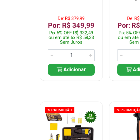
$ 359,99
De: R$ 379,99
De: R$
$ 299,99
Por: R$ 349,99
Por: R
F R$ 284,99
Pix 5% OFF R$ 332,49
Pix 5% OF
 5x R$ 60,00
ou em até 6x R$ 58,33
ou em até 
 Juros
Sem Juros
Sem 
icionar
Adicionar
Adi
ÃO
% PROMOÇÃO
% PROMOÇÃ