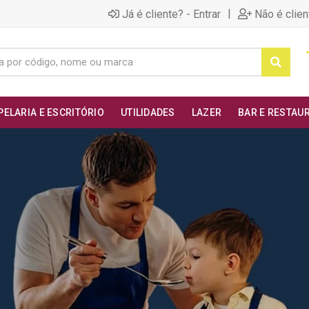
|
Já é cliente? - Entrar
Não é clien
PELARIA E ESCRITÓRIO
UTILIDADES
LAZER
BAR E RESTAU