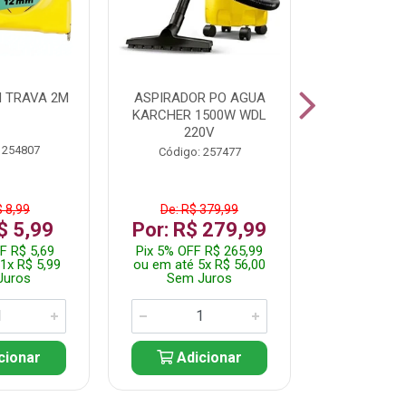
 TRAVA 2M
ASPIRADOR PO AGUA
KIT FERRAM
KARCHER 1500W WDL
220V
 254807
Código:
Código: 257477
$ 8,99
De: R$ 379,99
De: R$
$ 5,99
Por: R$ 279,99
Por: R$
F R$ 5,69
Pix 5% OFF R$ 265,99
Pix 5% OFF
1x R$ 5,99
ou em até 5x R$ 56,00
ou em até 1
Juros
Sem Juros
Sem J
cionar
Adicionar
Adic