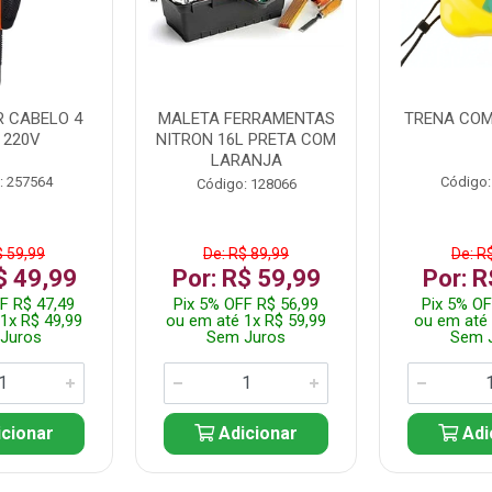
 CABELO 4
MALETA FERRAMENTAS
TRENA COM
 220V
NITRON 16L PRETA COM
LARANJA
: 257564
Código:
Código: 128066
$ 59,99
De: R$ 89,99
De: R
$ 49,99
Por: R$ 59,99
Por: R
F R$ 47,49
Pix 5% OFF R$ 56,99
Pix 5% OF
1x R$ 49,99
ou em até 1x R$ 59,99
ou em até 
Juros
Sem Juros
Sem 
cionar
Adicionar
Adi