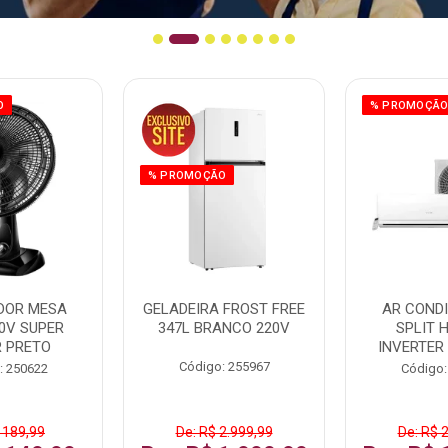
O
% PROMOÇÃ
% PROMOÇÃO
DOR MESA
GELADEIRA FROST FREE
AR COND
0V SUPER
347L BRANCO 220V
SPLIT 
 PRETO
INVERTER
Código: 255967
: 250622
Código:
 189,99
De: R$ 2.999,99
De: R$ 