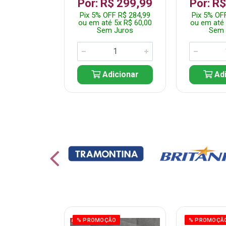
 1.349,99
Por: R$ 299,99
Por: R
 R$ 1.282,49
Pix 5% OFF R$ 284,99
Pix 5% OF
10x R$ 135,00
ou em até 5x R$ 60,00
ou em até 
 Juros
Sem Juros
Sem 
icionar
Adicionar
Adi
% PROMOÇÃO
% PROMOÇÃ