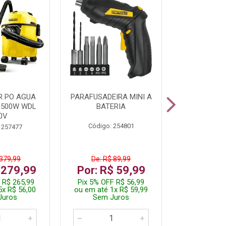
R PO AGUA
PARAFUSADEIRA MINI A
KIT FERRAM
1500W WDL
BATERIA
0V
Código: 254801
Código:
 257477
 379,99
De: R$ 89,99
De: R$
 279,99
Por: R$ 59,99
Por: R$
 R$ 265,99
Pix 5% OFF R$ 56,99
Pix 5% OFF
5x R$ 56,00
ou em até 1x R$ 59,99
ou em até 1
Juros
Sem Juros
Sem J