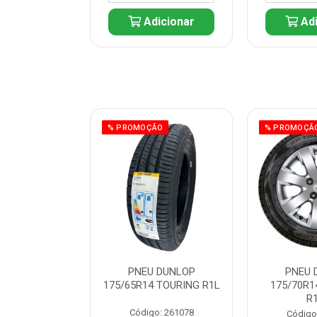
icionar
Adicionar
Adi
ÃO
% PROMOÇÃO
% PROMOÇÃ
 DUNLOP
PNEU DUNLOP
PNEU 
 TOURING R1L
175/65R14 TOURING R1L
175/70R1
R
: 261082
Código: 261078
Código