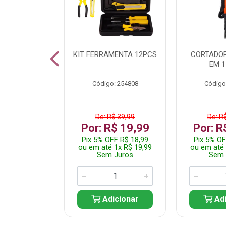
 INOX WALK
KIT FERRAMENTA 12PCS
CORTADOR
ED511413
EM 1
: 250455
Código: 254808
Código
$ 24,99
De: R$ 39,99
De: R
R$ 14,99
Por: R$ 19,99
Por: R
FF R$ 14,24
Pix 5% OFF R$ 18,99
Pix 5% OF
 1x R$ 14,99
ou em até 1x R$ 19,99
ou em até 
 Juros
Sem Juros
Sem 
icionar
Adicionar
Adi