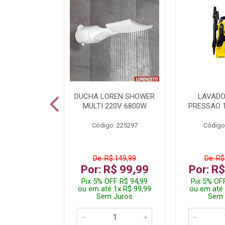
TURA ELETR
DUCHA LOREN SHOWER
LAVADO
00W BLIST
MULTI 220V 6800W
PRESSAO 
: 225294
Código: 225297
Código
De: R$ 149,99
De: R$
229,99
Por: R$ 99,99
Por: R
F R$ 218,49
Pix 5% OFF R$ 94,99
Pix 5% OF
 4x R$ 57,50
ou em até 1x R$ 99,99
ou em até 
 Juros
Sem Juros
Sem 