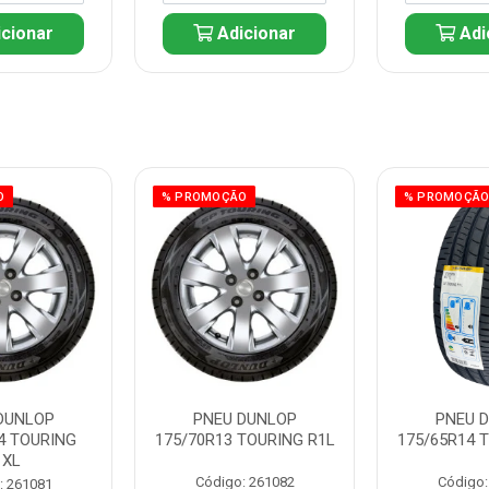
cionar
Adicionar
Adi
O
% PROMOÇÃO
% PROMOÇÃ
DUNLOP
PNEU DUNLOP
PNEU 
4 TOURING
175/70R13 TOURING R1L
175/65R14 
1XL
Código: 261082
Código:
: 261081