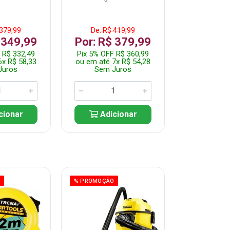
 379,99
De: R$ 419,99
De: R$ 
 349,99
Por: R$ 379,99
Por: R$
 R$ 332,49
Pix 5% OFF R$ 360,99
Pix 5% OFF
6x R$ 58,33
ou em até 7x R$ 54,28
ou em até 5
Juros
Sem Juros
Sem J
cionar
Adicionar
Adic
O
% PROMOÇÃO
% PROMOÇÃO