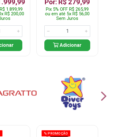
1.999,99
Por: R$ 279,99
Por: R$
R$ 1.899,99
Pix 5% OFF R$ 265,99
Pix 5% OFF
0x R$ 200,00
ou em até 5x R$ 56,00
ou em até 10
Juros
Sem Juros
Sem J
cionar
Adicionar
Adic
O
% PROMOÇÃO
% PROMOÇÃO