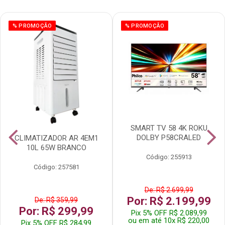
% PROMOÇÃO
% PROMOÇÃO
SMART TV 58 4K ROKU
DOLBY P58CRALED
CLIMATIZADOR AR 4EM1
10L 65W BRANCO
Código: 255913
Código: 257581
De: R$ 2.699,99
Por: R$ 2.199,99
De: R$ 359,99
Por: R$ 299,99
Pix 5% OFF R$ 2.089,99
ou em até 10x R$ 220,00
Pix 5% OFF R$ 284,99