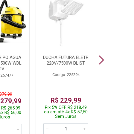
R PO AGUA
DUCHA FUTURA ELETR
PARAFUSADE
1500W WDL
220V/7500W BLIST
BATE
0V
Código: 225294
Código:
 257477
 379,99
De: R$
R$ 229,99
 279,99
Por: R$
Pix 5% OFF R$ 218,49
 R$ 265,99
Pix 5% OFF
ou em até 4x R$ 57,50
5x R$ 56,00
ou em até 1
Sem Juros
Juros
Sem J