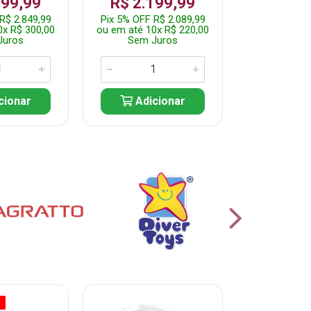
999,99
R$ 2.199,99
Por: R$
R$ 2.849,99
Pix 5% OFF R$ 2.089,99
Pix 5% OFF
0x R$ 300,00
ou em até 10x R$ 220,00
ou em até 5
Juros
Sem Juros
Sem J
cionar
Adicionar
Adic
O
% PROMOÇÃO