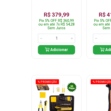
359,99
R$ 379,99
R$ 4
F R$ 341,99
Pix 5% OFF R$ 360,99
Pix 5% OF
 7x R$ 51,43
ou em até 7x R$ 54,28
ou em até 
 Juros
Sem Juros
Sem 
icionar
Adicionar
Adi
ÃO
% PROMOÇÃO
% PROMOÇÃ