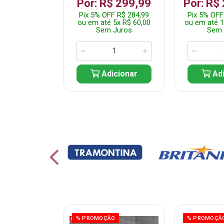
 1.349,99
Por: R$ 299,99
Por: R$
 R$ 1.282,49
Pix 5% OFF R$ 284,99
Pix 5% OFF
10x R$ 135,00
ou em até 5x R$ 60,00
ou em até 1
 Juros
Sem Juros
Sem 
icionar
Adicionar
Adi
ÃO
% PROMOÇÃO
% PROMOÇÃ