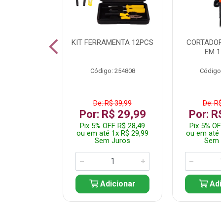
 INOX WALK
KIT FERRAMENTA 12PCS
CORTADOR
ED511413
EM 1
: 250455
Código: 254808
Código
$ 24,99
De: R$ 39,99
De: R
R$ 14,99
Por: R$ 29,99
Por: R
FF R$ 14,24
Pix 5% OFF R$ 28,49
Pix 5% OF
 1x R$ 14,99
ou em até 1x R$ 29,99
ou em até 
 Juros
Sem Juros
Sem 
icionar
Adicionar
Adi