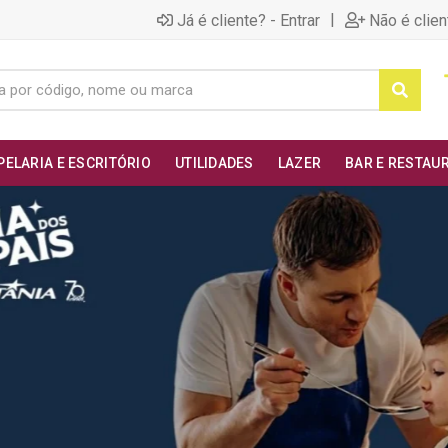
|
Já é cliente? - Entrar
Não é clien
PELARIA E ESCRITÓRIO
UTILIDADES
LAZER
BAR E RESTAU