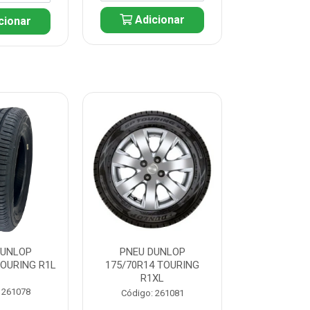
Adicionar
cionar
Adic
DUNLOP
PNEU DUNLOP
PNEU D
TOURING R1L
175/70R14 TOURING
175/70R13 T
R1XL
 261078
Código:
Código: 261081