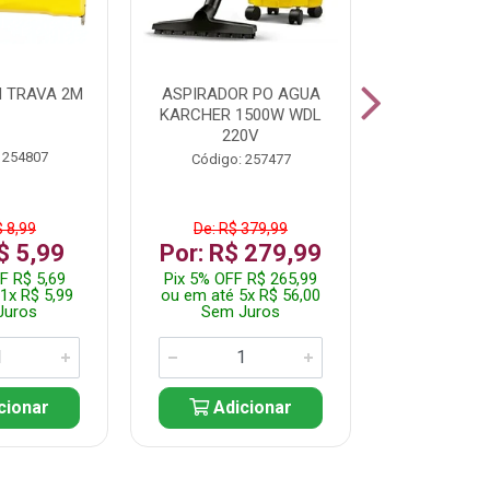
 TRAVA 2M
ASPIRADOR PO AGUA
KIT FERRAM
KARCHER 1500W WDL
220V
 254807
Código:
Código: 257477
$ 8,99
De: R$ 379,99
De: R$
$ 5,99
Por: R$ 279,99
Por: R$
F R$ 5,69
Pix 5% OFF R$ 265,99
Pix 5% OFF
1x R$ 5,99
ou em até 5x R$ 56,00
ou em até 1
Juros
Sem Juros
Sem J
cionar
Adicionar
Adic