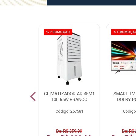
ÃO
% PROMOÇÃO
% PROMOÇÃ
 43 FULL HD
CLIMATIZADOR AR 4EM1
SMART TV 
LBY P43CRA
10L 65W BRANCO
DOLBY P
: 256519
Código: 257581
Código
 1.599,99
De: R$ 359,99
De: R$ 