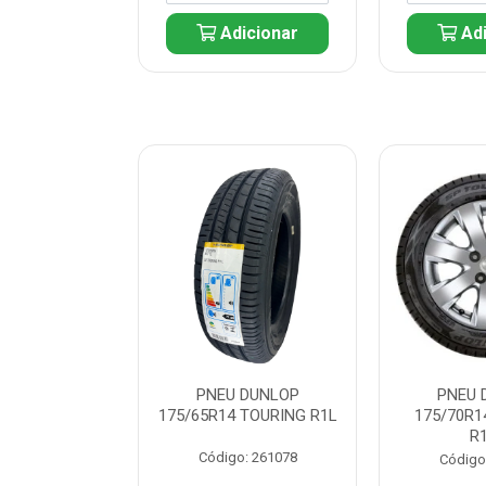
icionar
Adicionar
Adi
 DUNLOP
PNEU DUNLOP
PNEU 
 TOURING R1L
175/65R14 TOURING R1L
175/70R1
R
: 261082
Código: 261078
Código