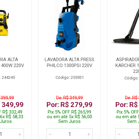
RA ALTA
LAVADORA ALTA PRESS
ASPIRADO
1400W 220V
PHILCO 1300PSI 220V
KARCHER 
22
: 244245
Código: 255931
Código:
 399,99
De: R$ 349,99
De: R$
$ 349,99
Por: R$ 279,99
Por: R$
F R$ 332,49
Pix 5% OFF R$ 265,99
Pix 5% OFF
6x R$ 58,33
ou em até 5x R$ 56,00
ou em até 
Juros
Sem Juros
Sem 