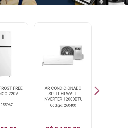
% PROMOÇÃO
FROST FREE
AR CONDICIONADO
LAVADORA A
NCO 220V
SPLIT HI WALL
FAST120 17
INVERTER 12000BTU
 255967
Código:
Código: 260400
De: R$ 