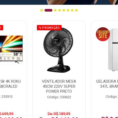
O
% PROMOÇÃO
58 4K ROKU
VENTILADOR MESA
GELADEIRA 
58CRALED
40CM 220V SUPER
347L BRA
POWER PRETO
: 255913
Código:
Código: 250622
2.699,99
De: R$ 189,99