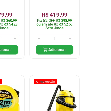
79,99
R$ 419,99
R$ 35
 R$ 360,99
Pix 5% OFF R$ 398,99
Pix 5% OFF
7x R$ 54,28
ou em até 8x R$ 52,50
ou em até 7
Juros
Sem Juros
Sem J
cionar
Adicionar
Adic
O
% PROMOÇÃO
% PROMOÇÃO