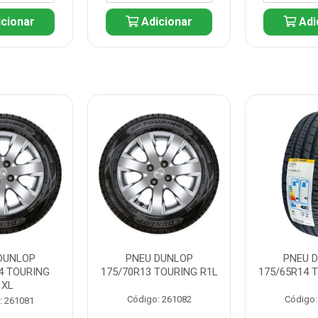
cionar
Adicionar
Adi
DUNLOP
PNEU DUNLOP
PNEU 
4 TOURING
175/70R13 TOURING R1L
175/65R14 
1XL
Código: 261082
Código:
: 261081