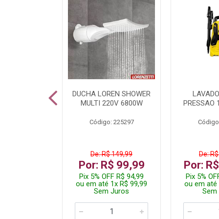
A LED TKL
DUCHA LOREN SHOWER
LAVADO
W 6500K
MULTI 220V 6800W
PRESSAO 
: 236917
Código: 225297
Código
R$ 4,99
De: R$ 149,99
De: R$
R$ 3,99
Por: R$ 99,99
Por: R
FF R$ 3,79
Pix 5% OFF R$ 94,99
Pix 5% OF
 1x R$ 3,99
ou em até 1x R$ 99,99
ou em até 
 Juros
Sem Juros
Sem 