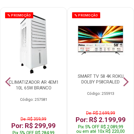
% PROMOÇÃO
% PROMOÇÃO
SMART TV 58 4K ROKU
DOLBY P58CRALED
CLIMATIZADOR AR 4EM1
10L 65W BRANCO
Código: 255913
Código: 257581
De: R$ 2.699,99
Por: R$ 2.199,99
De: R$ 359,99
Por: R$ 299,99
Pix 5% OFF R$ 2.089,99
ou em até 10x R$ 220,00
Pix 5% OFF R$ 284,99